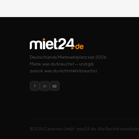
Deutschlands Mietmarktplatz seit 2006.
Miete, was du brauchst — und gib
zurück, was du nicht mehr brauchst.
f
in
📸
© 2026 Cardome GmbH · miet24.de · Alle Rechte vorbehalt