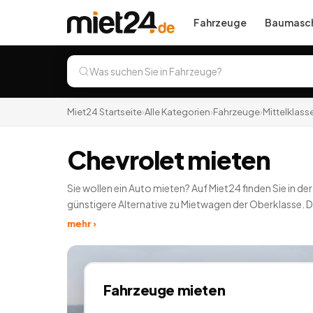
Fahrzeuge
Baumasch
Miet24 Startseite
›
Alle Kategorien
›
Fahrzeuge
›
Mittelklass
Chevrolet mieten
Sie wollen ein Auto mieten? Auf Miet24 finden Sie in 
günstigere Alternative zu Mietwagen der Oberklasse. 
mieten, VW mieten und Audi mieten. Ebenso können Si
mehr ›
Citroen mieten, Skoda mieten oder Opel mieten. Jeder
Fahrzeuge
mieten