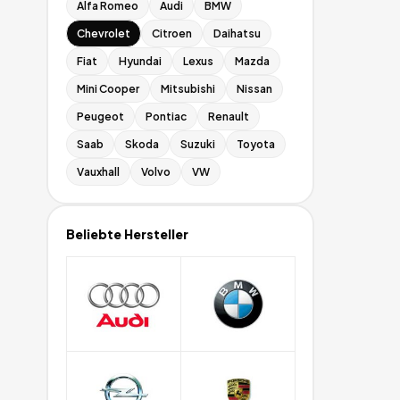
Alfa Romeo
Audi
BMW
Chevrolet
Citroen
Daihatsu
Fiat
Hyundai
Lexus
Mazda
Mini Cooper
Mitsubishi
Nissan
Peugeot
Pontiac
Renault
Saab
Skoda
Suzuki
Toyota
Vauxhall
Volvo
VW
Beliebte Hersteller