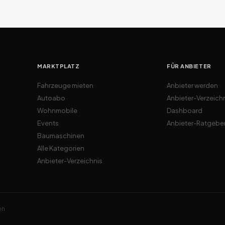
MARKTPLATZ
FÜR ANBIETER
Fahrzeuge mieten
Anbieter werden
Autoabo
Anbieter-Verzeich
Wohnmobile
Dashboard
Events
Anbieter-Ratgebe
Baumaschinen
Alle Kategorien
Anbieter-Verzeichnis
en