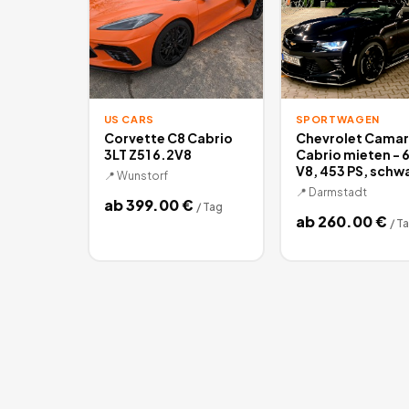
US CARS
SPORTWAGEN
Corvette C8 Cabrio
Chevrolet Camar
3LT Z51 6.2V8
Cabrio mieten - 
V8, 453 PS, schw
📍
Wunstorf
📍
Darmstadt
ab
399.00
€
/
Tag
ab
260.00
€
/
T