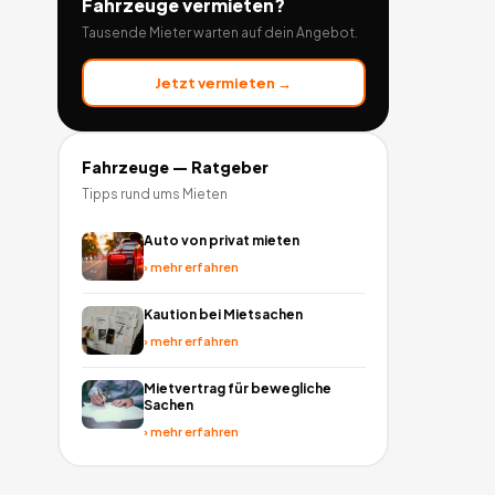
Fahrzeuge
vermieten?
Tausende Mieter warten auf dein Angebot.
Jetzt vermieten →
Fahrzeuge
— Ratgeber
Tipps rund ums Mieten
Auto von privat mieten
›
mehr erfahren
Kaution bei Mietsachen
›
mehr erfahren
Mietvertrag für bewegliche
Sachen
›
mehr erfahren