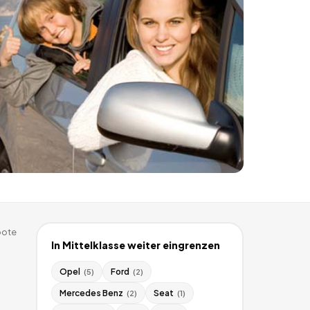
ote
In
Mittelklasse
weiter eingrenzen
Opel
Ford
(
5
)
(
2
)
Mercedes Benz
Seat
(
2
)
(
1
)