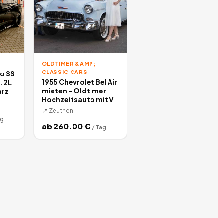
OLDTIMER &AMP;
CLASSIC CARS
o SS
1955 Chevrolet Bel Air
6.2L
mieten – Oldtimer
arz
Hochzeitsauto mit V
📍
Zeuthen
ag
ab
260.00
€
/
Tag