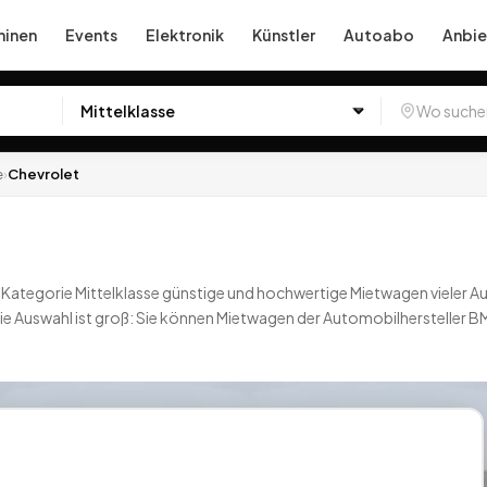
inen
Events
Elektronik
Künstler
Autoabo
Anbie
e
›
Chevrolet
der Kategorie Mittelklasse günstige und hochwertige Mietwagen vieler 
Die Auswahl ist groß: Sie können Mietwagen der Automobilhersteller
e Fabrikate der Automarken Chevrolet mieten, Fiat mieten, Ford mie
 wird auf Miet24 einen passenden Mietwagen finden.
3
Angebote
deu