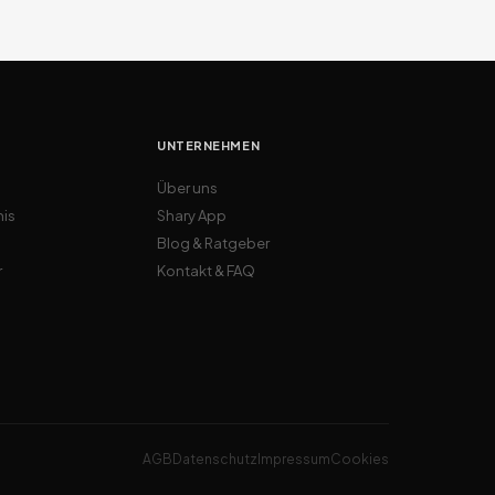
UNTERNEHMEN
Über uns
nis
Shary App
Blog & Ratgeber
r
Kontakt & FAQ
AGB
Datenschutz
Impressum
Cookies