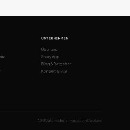
UNTERNEHMEN
Über uns
nis
Shary App
Blog & Ratgeber
r
Kontakt & FAQ
AGB
Datenschutz
Impressum
Cookies