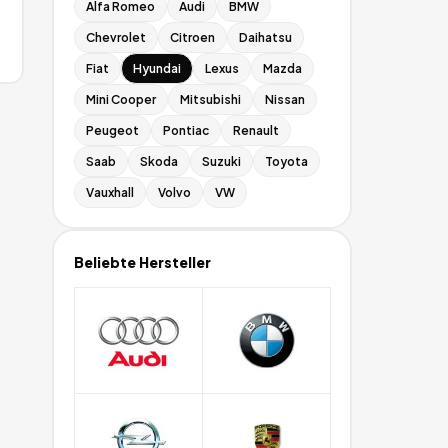
Alfa Romeo
Audi
BMW
Chevrolet
Citroen
Daihatsu
Fiat
Hyundai
Lexus
Mazda
Mini Cooper
Mitsubishi
Nissan
Peugeot
Pontiac
Renault
Saab
Skoda
Suzuki
Toyota
Vauxhall
Volvo
VW
Beliebte Hersteller