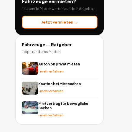
Fahrzeuge
vermieten?
Tausende Mieter warten auf dein Angebot.
Jetzt vermieten →
Fahrzeuge
— Ratgeber
Tipps rund ums Mieten
Auto von privat mieten
›
mehr erfahren
Kaution bei Mietsachen
›
mehr erfahren
Mietvertrag für bewegliche
Sachen
›
mehr erfahren