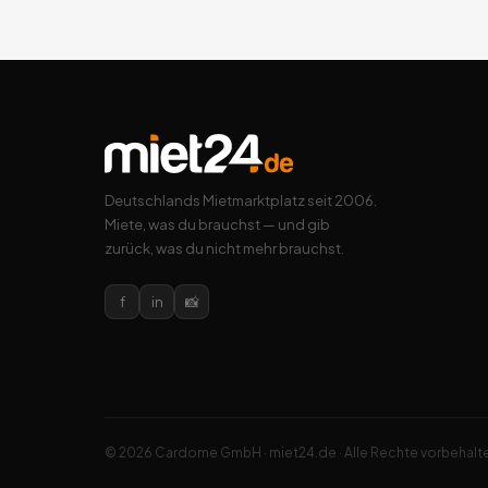
Deutschlands Mietmarktplatz seit 2006.
Miete, was du brauchst — und gib
zurück, was du nicht mehr brauchst.
f
in
📸
© 2026 Cardome GmbH · miet24.de · Alle Rechte vorbehalt