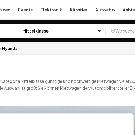
inen
Events
Elektronik
Künstler
Autoabo
Anbie
e
›
Hyundai
der Kategorie Mittelklasse günstige und hochwertige Mietwagen vieler 
Die Auswahl ist groß: Sie können Mietwagen der Automobilhersteller
e Fabrikate der Automarken Chevrolet mieten, Fiat mieten, Ford mie
 wird auf Miet24 einen passenden Mietwagen finden.
0
Angebote
deu