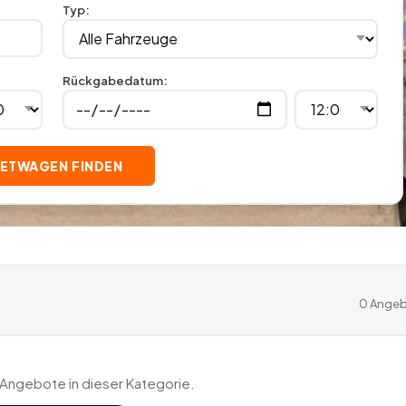
Typ
:
Rückgabedatum
:
IETWAGEN FINDEN
0
Angeb
 Angebote in dieser Kategorie.