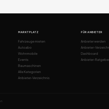
MARKTPLATZ
FÜR ANBIETER
Fahrzeuge mieten
Anbieter werden
Autoabo
Anbieter-Verzeich
Wohnmobile
Dashboard
Events
Anbieter-Ratgebe
Baumaschinen
Alle Kategorien
Anbieter-Verzeichnis
en