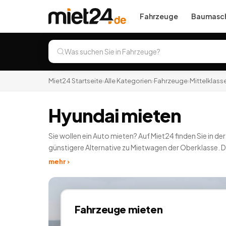
Fahrzeuge
Baumasch
Miet24 Startseite
›
Alle Kategorien
›
Fahrzeuge
›
Mittelklass
Hyundai mieten
Sie wollen ein Auto mieten? Auf Miet24 finden Sie in 
günstigere Alternative zu Mietwagen der Oberklasse. 
mieten, VW mieten und Audi mieten. Ebenso können Si
mehr ›
Citroen mieten, Skoda mieten oder Opel mieten. Jeder
Fahrzeuge
mieten