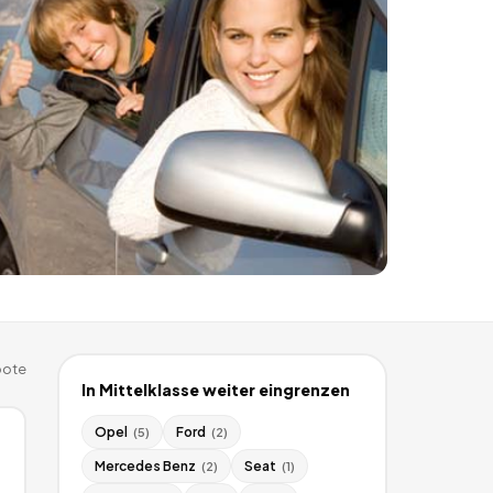
ote
In
Mittelklasse
weiter eingrenzen
Opel
Ford
(
5
)
(
2
)
Mercedes Benz
Seat
(
2
)
(
1
)