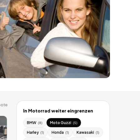
ote
In
Motorrad
weiter eingrenzen
BMW
Moto Guzzi
(
8
)
(
5
)
Harley
Honda
Kawasaki
(
1
)
(
1
)
(
1
)