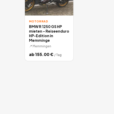
MOTORRAD
BMW R 1250 GS HP
mieten – Reiseenduro
HP-Edition in
Memminge
📍
Memmingen
ab
155.00
€
/
Tag