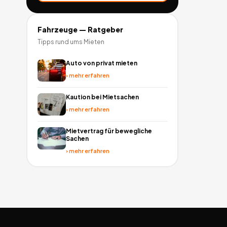
Fahrzeuge
— Ratgeber
Tipps rund ums Mieten
Auto von privat mieten
›
mehr erfahren
Kaution bei Mietsachen
›
mehr erfahren
Mietvertrag für bewegliche
Sachen
›
mehr erfahren