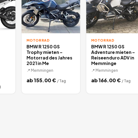
MOTORRAD
MOTORRAD
BMW R 1250 GS
BMW R 1250 GS
Trophy mieten –
Adventure mieten –
Motorrad des Jahres
Reiseenduro ADV in
2021 in Me
Memminge
📍
Memmingen
📍
Memmingen
ab
155.00
€
ab
166.00
€
/
Tag
/
Tag
g