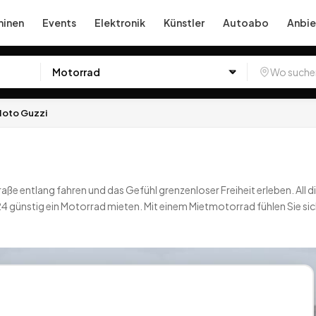
inen
Events
Elektronik
Künstler
Autoabo
Anbie
oto Guzzi
aße entlang fahren und das Gefühl grenzenloser Freiheit erleben. All d
24 günstig ein Motorrad mieten. Mit einem Mietmotorrad fühlen Sie si
nliche Freude. Wenn Sie auf Miet24 ein Motorrad mieten, haben Sie 
n und lassen Sie den Traum auf zwei Rädern wahr werden. Einfach auf