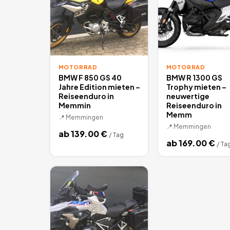
MOTORRAD
MOTORRAD
BMW F 850 GS 40
BMW R 1300 GS
Jahre Edition mieten –
Trophy mieten –
Reiseenduro in
neuwertige
Memmin
Reiseenduro in
Memm
📍
Memmingen
📍
Memmingen
ab
139.00
€
/
Tag
ab
169.00
€
/
Ta