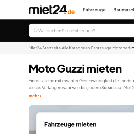
Fahrzeuge
Baumasch
Miet24 Startseite
›
Alle Kategorien
›
Fahrzeuge
›
Motorrad
›
M
Moto Guzzi mieten
Einmal alleine mit rasanter Geschwindigkeit die Landstr
dieses Verlangen wahr werden, indem Sie sich auf Miet
besonderen Menschen in Ihrem Umfeld eine außergewöh
mehr ›
sich vom Motorenklang einer Harley Davidson mitreiße
ein Motorrad mieten.
5
Angebote
deutschlandweit.
Fahrzeuge
mieten