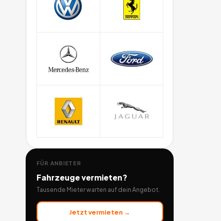
FÜR ANBIETER
Fahrzeuge
vermieten?
Tausende Mieter warten auf dein Angebot.
Jetzt vermieten →