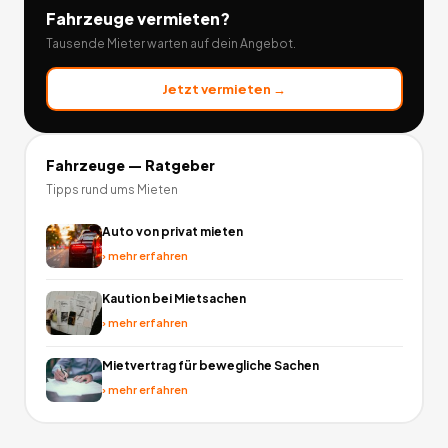
Fahrzeuge
vermieten?
Tausende Mieter warten auf dein Angebot.
Jetzt vermieten →
Fahrzeuge
— Ratgeber
Tipps rund ums Mieten
Auto von privat mieten
›
mehr erfahren
Kaution bei Mietsachen
›
mehr erfahren
Mietvertrag für bewegliche Sachen
›
mehr erfahren