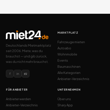
MARKTPLATZ
Fahrzeuge mieten
Deutschlands Mietmarktplatz
Autoabo
seit 2006. Miete, was du
Wohnmobile
brauchst — und gib zurück,
Events
was du nicht mehr brauchst.
Baumaschinen
Alle Kategorien
f
in
📸
Anbieter-Verzeichnis
FÜR ANBIETER
UNTERNEHMEN
Anbieter werden
Über uns
Anbieter-Verzeichnis
Shary App