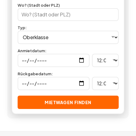
Maserati mieten oder Ferrari mieten. Zusätzlich finden Sie auf
Wo? (Stadt oder PLZ)
Miet24 Angebote zu Chauffeur- und Limousinenservice für
Hochzeit, Hochzeitstag oder Geburtstag oder auch
Angebote zu Flughafentransfers. Egal ob privat oder
Typ
:
geschäftlich, mit einem Oberklasse Mietwagen machen Sie
immer eine gute Figur.
0
Angebote
deutschlandweit.
Anmietdatum
:
Rückgabedatum
:
MIETWAGEN FINDEN