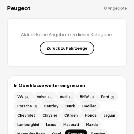
Peugeot
0
Angebote
Aktuell keine Angebote in dieser Kategorie.
Zurück zu
Fahrzeuge
In
Oberklasse
weiter eingrenzen
VW
Volvo
Audi
BMW
Ford
(
4
)
(
2
)
(
1
)
(
1
)
(
1
)
Porsche
Bentley
Buick
Cadillac
(
1
)
Chevrolet
Chrysler
Citroen
Honda
Jaguar
Lamborghini
Lexus
Maserati
Mazda
Mercedes Benz
Opel
Peugeot
Pontiac