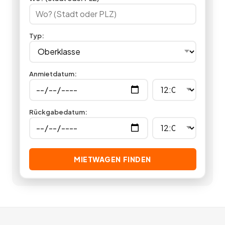
Miet24 Angebote zu Chauffeur- und Limousinenservice für
Hochzeit, Hochzeitstag oder Geburtstag oder auch
Angebote zu Flughafentransfers. Egal ob privat oder
Typ
:
geschäftlich, mit einem Oberklasse Mietwagen machen Sie
immer eine gute Figur.
10
Angebote
deutschlandweit.
Anmietdatum
:
Rückgabedatum
:
MIETWAGEN FINDEN