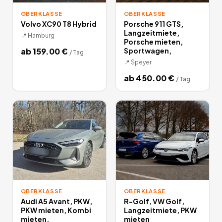
OBERKLASSE
OBERKLASSE
Volvo XC90 T8 Hybrid
Porsche 911 GTS,
Langzeitmiete,
📍
Hamburg
Porsche mieten,
ab
159.00
€
Sportwagen,
/
Tag
📍
Speyer
ab
450.00
€
/
Tag
OBERKLASSE
OBERKLASSE
Audi A5 Avant, PKW,
R-Golf, VW Golf,
PKW mieten, Kombi
Langzeitmiete, PKW
mieten,
mieten