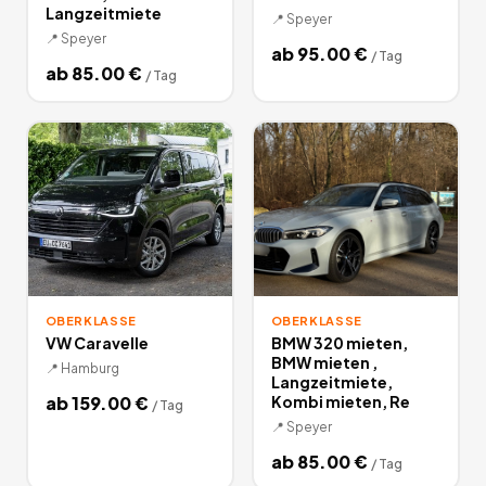
Langzeitmiete
📍
Speyer
📍
Speyer
ab
95.00
€
/
Tag
ab
85.00
€
/
Tag
OBERKLASSE
OBERKLASSE
VW Caravelle
BMW 320 mieten,
BMW mieten ,
📍
Hamburg
Langzeitmiete,
ab
159.00
€
Kombi mieten, Re
/
Tag
📍
Speyer
ab
85.00
€
/
Tag