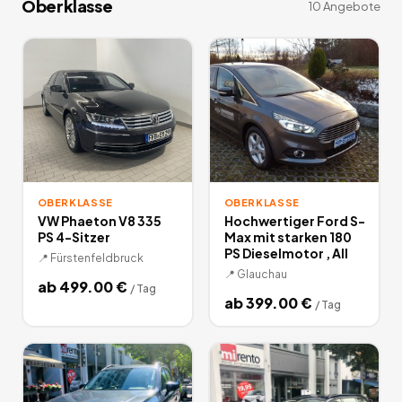
Oberklasse
10
Angebote
OBERKLASSE
OBERKLASSE
VW Phaeton V8 335
Hochwertiger Ford S-
PS 4-Sitzer
Max mit starken 180
PS Dieselmotor , All
📍
Fürstenfeldbruck
📍
Glauchau
ab
499.00
€
/
Tag
ab
399.00
€
/
Tag