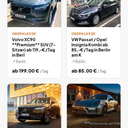
OBERKLASSE
OBERKLASSE
Volvo XC90
VW Passat / Opel
**Premium** SUV (7-
Insignia Kombi ab
Sitzer) ab 119,-€ /Tag
85,-€ /Tag in Berlin
in Berl
am K
📍
Berlin
📍
Berlin
ab
199.00
€
ab
85.00
€
/
Tag
/
Tag