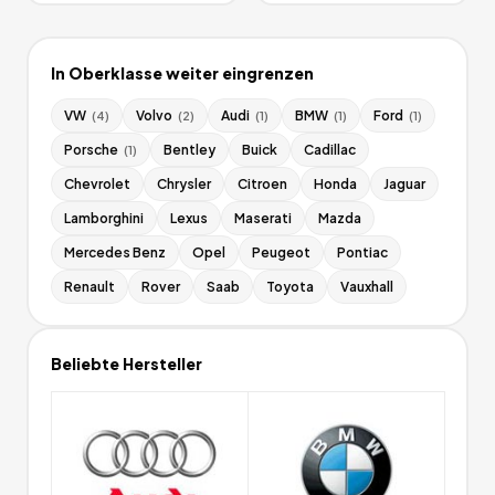
In
Oberklasse
weiter eingrenzen
VW
Volvo
Audi
BMW
Ford
(
4
)
(
2
)
(
1
)
(
1
)
(
1
)
Porsche
Bentley
Buick
Cadillac
(
1
)
Chevrolet
Chrysler
Citroen
Honda
Jaguar
Lamborghini
Lexus
Maserati
Mazda
Mercedes Benz
Opel
Peugeot
Pontiac
Renault
Rover
Saab
Toyota
Vauxhall
Beliebte Hersteller