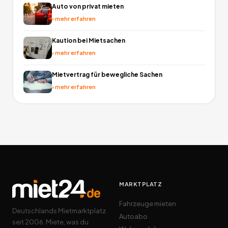
Auto von privat mieten
›
mehr erfahren
Kaution bei Mietsachen
›
mehr erfahren
Mietvertrag für bewegliche Sachen
›
mehr erfahren
MARKTPLATZ
Fahrzeuge mieten
Deutschlands Mietmarktplatz
Autoabo
seit 2006. Miete, was du