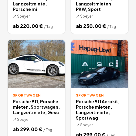
Langzeitmiete,
Langzeitmieten,
Porsche mi
PKW, Sport
📍
Speyer
📍
Speyer
ab
220.00
€
ab
250.00
€
/
Tag
/
Tag
SPORTWAGEN
SPORTWAGEN
Porsche 911, Porsche
Porsche 911 Aerokit,
mieten, Sportwagen,
Porsche mieten,
Langzeitmiete, Gesc
Langzeitmiete,
Sportwag
📍
Speyer
📍
Speyer
ab
299.00
€
/
Tag
ab
299.00
€
/
Tag