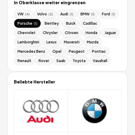
In
Oberklasse
weiter eingrenzen
VW
Volvo
Audi
BMW
Ford
(
4
)
(
2
)
(
1
)
(
1
)
(
1
)
Porsche
Bentley
Buick
Cadillac
(
1
)
Chevrolet
Chrysler
Citroen
Honda
Jaguar
Lamborghini
Lexus
Maserati
Mazda
Mercedes Benz
Opel
Peugeot
Pontiac
Renault
Rover
Saab
Toyota
Vauxhall
Beliebte Hersteller