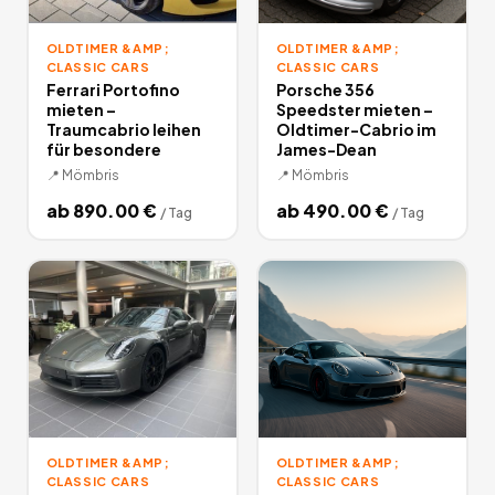
OLDTIMER &AMP;
OLDTIMER &AMP;
CLASSIC CARS
CLASSIC CARS
Ferrari Portofino
Porsche 356
mieten –
Speedster mieten –
Traumcabrio leihen
Oldtimer-Cabrio im
für besondere
James-Dean
📍
Mömbris
📍
Mömbris
ab
890.00
€
ab
490.00
€
/
Tag
/
Tag
OLDTIMER &AMP;
OLDTIMER &AMP;
CLASSIC CARS
CLASSIC CARS