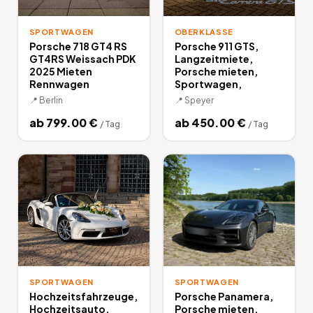
SPORTWAGEN
OBERKLASSE
Porsche 718 GT4 RS
Porsche 911 GTS,
GT4RS Weissach PDK
Langzeitmiete,
2025 Mieten
Porsche mieten,
Rennwagen
Sportwagen,
📍
Berlin
📍
Speyer
ab
799.00
€
ab
450.00
€
/
Tag
/
Tag
SPORTWAGEN
SPORTWAGEN
Hochzeitsfahrzeuge,
Porsche Panamera,
Hochzeitsauto,
Porsche mieten,