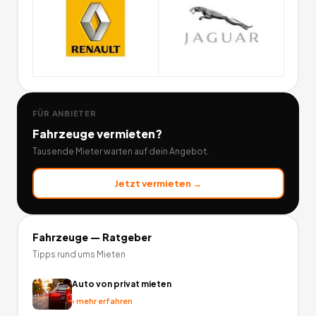
FÜR ANBIETER
Fahrzeuge
vermieten?
Tausende Mieter warten auf dein Angebot.
Jetzt vermieten →
Fahrzeuge
— Ratgeber
Tipps rund ums Mieten
Auto von privat mieten
›
mehr erfahren