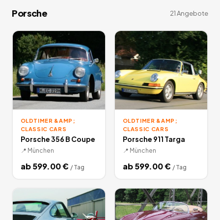
Porsche
21
Angebote
OLDTIMER &AMP;
OLDTIMER &AMP;
CLASSIC CARS
CLASSIC CARS
Porsche 356 B Coupe
Porsche 911 Targa
📍
München
📍
München
ab
599.00
€
ab
599.00
€
/
Tag
/
Tag