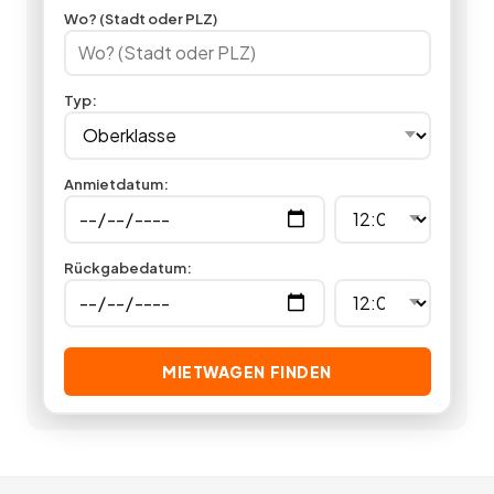
Maserati mieten oder Ferrari mieten. Zusätzlich finden Sie auf
Wo? (Stadt oder PLZ)
Miet24 Angebote zu Chauffeur- und Limousinenservice für
Hochzeit, Hochzeitstag oder Geburtstag oder auch
Angebote zu Flughafentransfers. Egal ob privat oder
Typ
:
geschäftlich, mit einem Oberklasse Mietwagen machen Sie
immer eine gute Figur.
21
Angebote
deutschlandweit.
Anmietdatum
:
Rückgabedatum
:
MIETWAGEN FINDEN