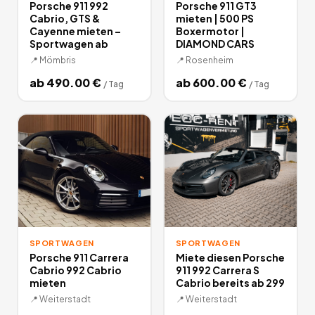
Porsche 911 992
Porsche 911 GT3
Cabrio, GTS &
mieten | 500 PS
Cayenne mieten –
Boxermotor |
Sportwagen ab
DIAMOND CARS
📍
Mömbris
📍
Rosenheim
ab
490.00
€
ab
600.00
€
/
Tag
/
Tag
SPORTWAGEN
SPORTWAGEN
Porsche 911 Carrera
Miete diesen Porsche
Cabrio 992 Cabrio
911 992 Carrera S
mieten
Cabrio bereits ab 299
📍
Weiterstadt
📍
Weiterstadt