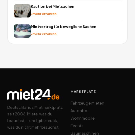
Kaution bei Mietsachen
›
mehr erfahren
Mietvertrag für bewegliche Sachen
›
mehr erfahren
MARKTPLATZ
Fahrzeuge mieten
Deutschlands Mietmarktplatz
Autoabo
seit 2006. Miete, was du
Wohnmobile
brauchst — und gib zurück,
Events
was du nicht mehr brauchst.
Baumaschinen