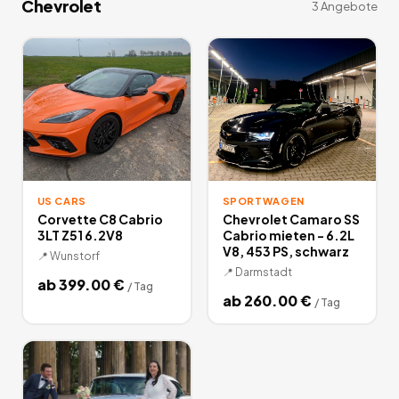
Chevrolet
3
Angebote
US CARS
SPORTWAGEN
Corvette C8 Cabrio
Chevrolet Camaro SS
3LT Z51 6.2V8
Cabrio mieten - 6.2L
V8, 453 PS, schwarz
📍
Wunstorf
📍
Darmstadt
ab
399.00
€
/
Tag
ab
260.00
€
/
Tag