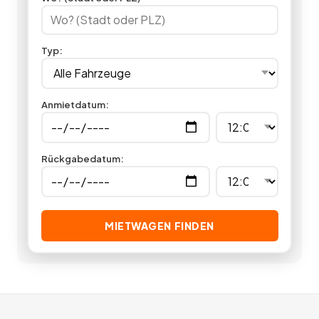
Fahrt vor sich? Jetzt bei Miet24 ein Navigationssystem
mieten.
3
Angebote
deutschlandweit.
Typ
:
Anmietdatum
:
Rückgabedatum
:
MIETWAGEN FINDEN