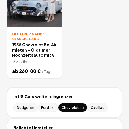
OLDTIMER &AMP;
CLASSIC CARS
1955 Chevrolet Bel Air
mieten – Oldtimer
Hochzeitsauto mit V
📍
Zeuthen
ab
260.00
€
/
Tag
In
US Cars
weiter eingrenzen
Dodge
Ford
Chevrolet
Cadillac
(
8
)
(
5
)
(
1
)
Beliebte Hersteller