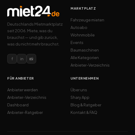
MARKTPLATZ
Fahrzeuge mieten
Deutschlands Mietmarktplatz
Autoabo
seit 2006. Miete, was du
Wohnmobile
brauchst — und gib zurück,
Events
was du nicht mehr brauchst.
Baumaschinen
Alle Kategorien
f
in
📸
Anbieter-Verzeichnis
FÜR ANBIETER
UNTERNEHMEN
Anbieter werden
Über uns
Anbieter-Verzeichnis
Shary App
Dashboard
Blog & Ratgeber
Anbieter-Ratgeber
Kontakt & FAQ