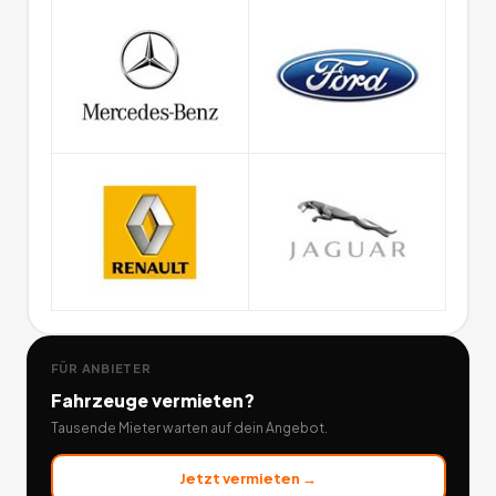
FÜR ANBIETER
Fahrzeuge
vermieten?
Tausende Mieter warten auf dein Angebot.
Jetzt vermieten →