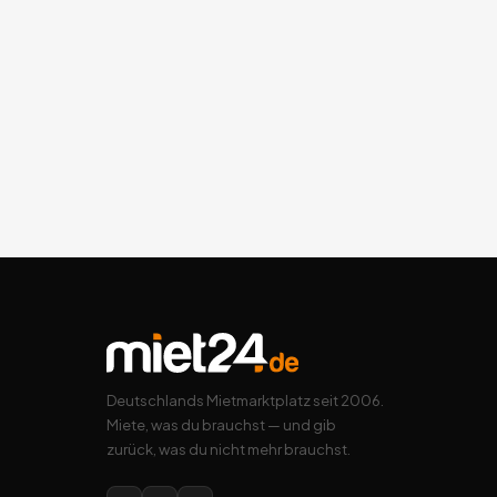
Deutschlands Mietmarktplatz seit 2006.
Miete, was du brauchst — und gib
zurück, was du nicht mehr brauchst.