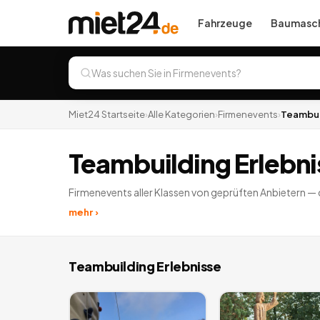
Fahrzeuge
Baumasch
Miet24 Startseite
›
Alle Kategorien
›
Firmenevents
›
Teambui
Teambuilding Erlebni
Firmenevents aller Klassen von geprüften Anbietern — 
mehr ›
Teambuilding Erlebnisse