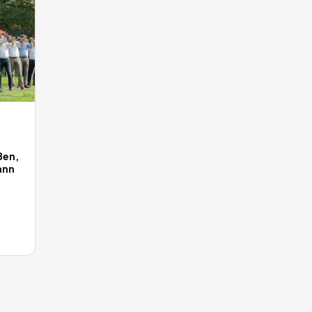
ßen,
ann