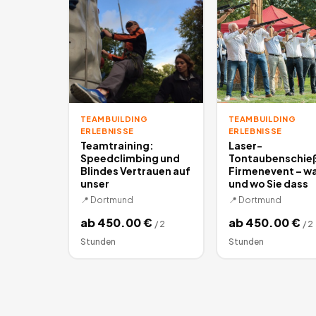
TEAMBUILDING
TEAMBUILDING
ERLEBNISSE
ERLEBNISSE
Teamtraining:
Laser-
Speedclimbing und
Tontaubenschie
Blindes Vertrauen auf
Firmenevent – w
unser
und wo Sie dass
📍
Dortmund
📍
Dortmund
ab
450.00
€
ab
450.00
€
/
2
/
2
Stunden
Stunden