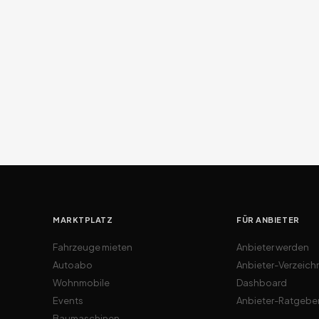
MARKTPLATZ
FÜR ANBIETER
Fahrzeuge mieten
Anbieter werden
Autoabo
Anbieter-Verzeich
Wohnmobile
Dashboard
Events
Anbieter-Ratgebe
Baumaschinen