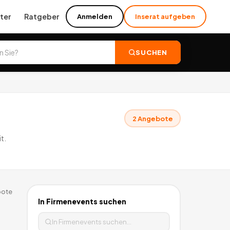
ter
Ratgeber
Anmelden
Inserat aufgeben
SUCHEN
2
Angebote
t.
ote
In
Firmenevents
suchen