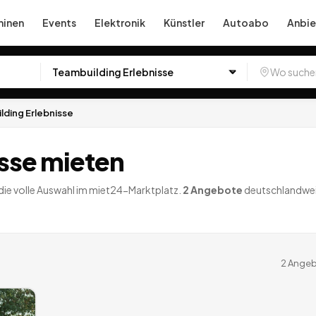
inen
Events
Elektronik
Künstler
Autoabo
Anbie
lding Erlebnisse
sse mieten
die volle Auswahl im miet24-Marktplatz.
2
Angebote
deutschlandwei
2
Angeb