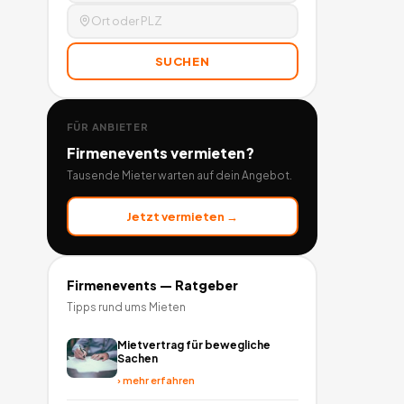
SUCHEN
FÜR ANBIETER
Firmenevents
vermieten?
Tausende Mieter warten auf dein Angebot.
Jetzt vermieten →
Firmenevents
— Ratgeber
Tipps rund ums Mieten
Mietvertrag für bewegliche
Sachen
›
mehr erfahren