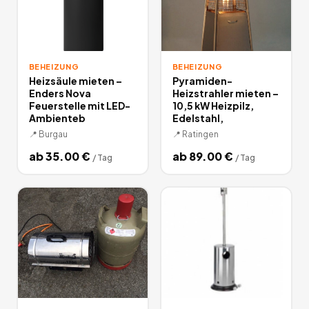
BEHEIZUNG
BEHEIZUNG
Heizsäule mieten –
Pyramiden-
Enders Nova
Heizstrahler mieten –
Feuerstelle mit LED-
10,5 kW Heizpilz,
Ambienteb
Edelstahl,
📍
Burgau
📍
Ratingen
ab
35.00
€
ab
89.00
€
/
Tag
/
Tag