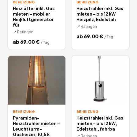
BEHEIZUNG
BEHEIZUNG
Heizlüfter inkl. Gas
Heizstrahler inkl. Gas
mieten – mobiler
mieten – bis 12 kW
Heißluftgenerator
Heizpilz, Edelstah
für
📍
Ratingen
📍
Ratingen
ab
69.00
€
/
Tag
ab
69.00
€
/
Tag
BEHEIZUNG
BEHEIZUNG
Pyramiden-
Heizstrahler inkl. Gas
Heizstrahler mieten –
mieten – bis 12 kW,
Leuchtturm-
Edelstahl, fahrba
Gasheizer, 10,5 k
📍
Ratingen