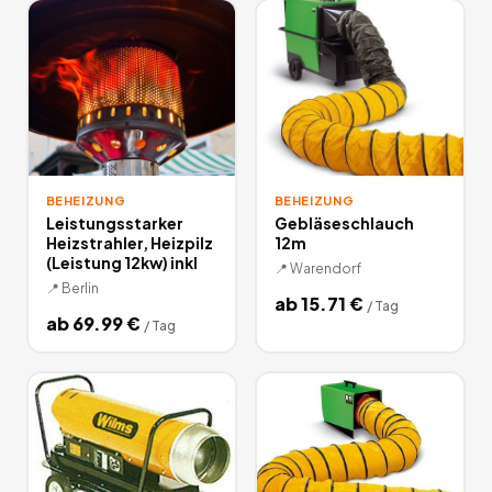
BEHEIZUNG
BEHEIZUNG
Leistungsstarker
Gebläseschlauch
Heizstrahler, Heizpilz
12m
(Leistung 12kw) inkl
📍
Warendorf
📍
Berlin
ab
15.71
€
/
Tag
ab
69.99
€
/
Tag