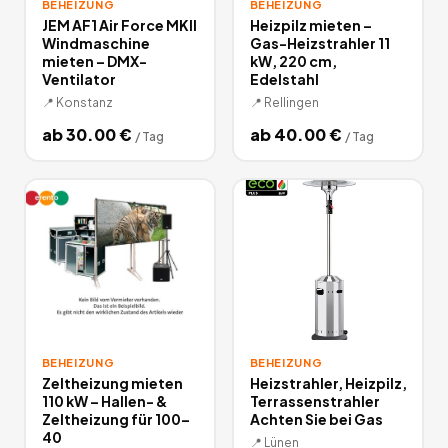
BEHEIZUNG
BEHEIZUNG
JEM AF1 Air Force MKII
Heizpilz mieten –
Windmaschine
Gas-Heizstrahler 11
mieten – DMX-
kW, 220 cm,
Ventilator
Edelstahl
📍
Konstanz
📍
Rellingen
ab
30.00
€
ab
40.00
€
/
Tag
/
Tag
BEHEIZUNG
BEHEIZUNG
Zeltheizung mieten
Heizstrahler, Heizpilz,
110 kW – Hallen- &
Terrassenstrahler
Zeltheizung für 100–
Achten Sie bei Gas
40
📍
Lünen