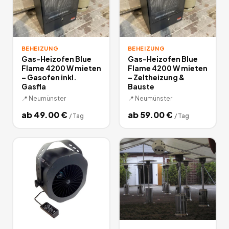
BEHEIZUNG
BEHEIZUNG
Gas-Heizofen Blue
Gas-Heizofen Blue
Flame 4200 W mieten
Flame 4200 W mieten
– Gasofen inkl.
– Zeltheizung &
Gasfla
Bauste
📍
Neumünster
📍
Neumünster
ab
49.00
€
ab
59.00
€
/
Tag
/
Tag