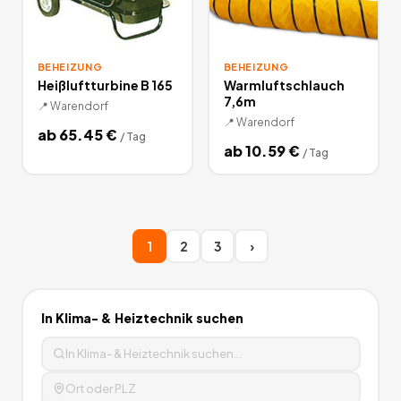
BEHEIZUNG
BEHEIZUNG
Heißluftturbine B 165
Warmluftschlauch
7,6m
📍
Warendorf
📍
Warendorf
ab
65.45
€
/
Tag
ab
10.59
€
/
Tag
1
2
3
›
In
Klima- & Heiztechnik
suchen