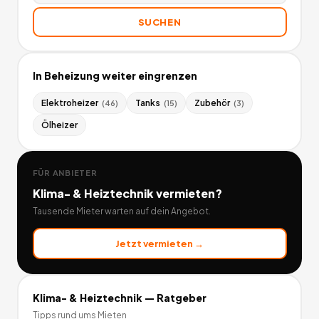
SUCHEN
In
Beheizung
weiter eingrenzen
Elektroheizer
Tanks
Zubehör
(
46
)
(
15
)
(
3
)
Ölheizer
FÜR ANBIETER
Klima- & Heiztechnik
vermieten?
Tausende Mieter warten auf dein Angebot.
Jetzt vermieten →
Klima- & Heiztechnik
— Ratgeber
Tipps rund ums Mieten