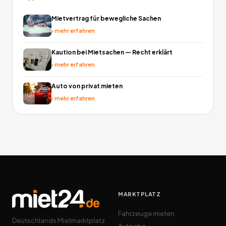
Mietvertrag für bewegliche Sachen
›
mehr erfahren
Kaution bei Mietsachen — Recht erklärt
›
mehr erfahren
Auto von privat mieten
›
mehr erfahren
MARKTPLATZ
Fahrzeuge mieten
Deutschlands Mietmarktplatz