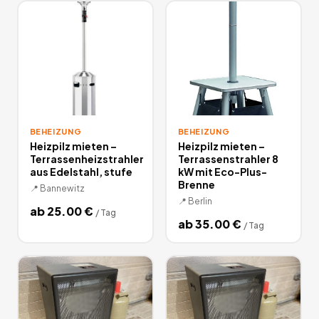
BEHEIZUNG
BEHEIZUNG
Heizpilz mieten –
Heizpilz mieten –
Terrassenheizstrahler
Terrassenstrahler 8
aus Edelstahl, stufe
kW mit Eco-Plus-
Brenne
📍
Bannewitz
📍
Berlin
ab
25.00
€
/
Tag
ab
35.00
€
/
Tag