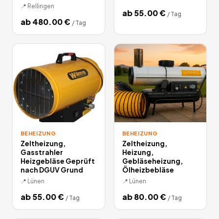
📍
Rellingen
ab
55.00
€
/
Tag
ab
480.00
€
/
Tag
BEHEIZUNG
BEHEIZUNG
Zeltheizung,
Zeltheizung,
Gasstrahler
Heizung,
Heizgebläse Geprüft
Gebläseheizung,
nach DGUV Grund
Ölheizbebläse
📍
Lünen
📍
Lünen
ab
55.00
€
ab
80.00
€
/
Tag
/
Tag