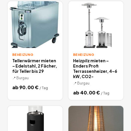
auf, sind dafür aber mobile Heizungen und damit flexibler
einsetzbar. Je nach Einsatzgebiet können Sie hier die
passende Heizung mieten. Einfach in unserer Kategorie
Beheizung mieten stöbern und die umfassende Serie von
Trotec mieten.
63
Angebote
deutschlandweit.
BEHEIZUNG
BEHEIZUNG
Tellerwärmer mieten
Heizpilz mieten –
– Edelstahl, 2 Fächer,
Enders Profi
für Teller bis 29
Terrassenheizer, 4–6
kW, CO2-
📍
Burgau
📍
Burgau
ab
90.00
€
/
Tag
ab
40.00
€
/
Tag