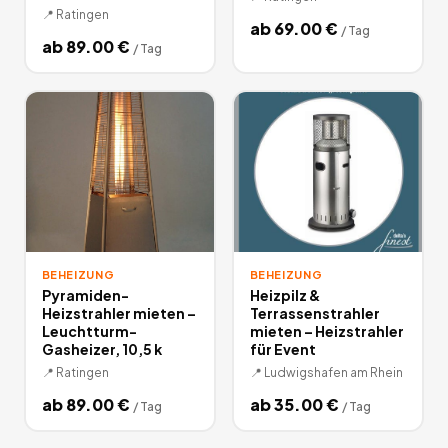
📍
Ratingen
ab
69.00
€
/
Tag
ab
89.00
€
/
Tag
BEHEIZUNG
BEHEIZUNG
Pyramiden-
Heizpilz &
Heizstrahler mieten –
Terrassenstrahler
Leuchtturm-
mieten – Heizstrahler
Gasheizer, 10,5 k
für Event
📍
Ratingen
📍
Ludwigshafen am Rhein
ab
89.00
€
ab
35.00
€
/
Tag
/
Tag