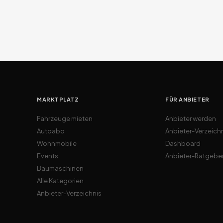
MARKTPLATZ
FÜR ANBIETER
Fahrzeuge mieten
Anbieter werden
Autoabo
Anbieter-Verzeich
Wohnmobile
Dashboard
Events
Anbieter-Ratgebe
Baumaschinen
Alle Kategorien
Anbieter-Verzeichnis