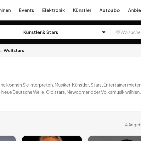
inen
Events
Elektronik
Künstler
Autoabo
Anbie
rs
›
Weltstars
rie können Sie Interpreten, Musiker, Künstler, Stars, Entertainer mie
 Neue Deutsche Welle, Oldistars, Newcomer oder Volksmusik wählen. E
aufen, unkompliziert und günstig.
4
Angebote
deutschlandweit.
4
Angeb