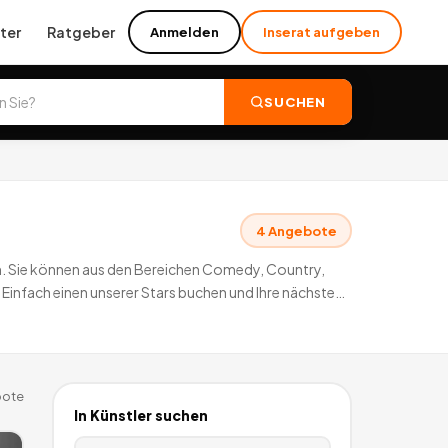
ter
Ratgeber
Anmelden
Inserat aufgeben
SUCHEN
4
Angebote
ten. Sie können aus den Bereichen Comedy, Country,
infach einen unserer Stars buchen und Ihre nächste
ote
In
Künstler
suchen