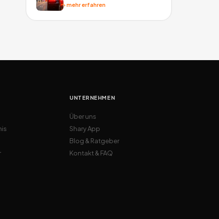
›
mehr erfahren
UNTERNEHMEN
Über uns
nis
Shary App
Blog & Ratgeber
r
Kontakt & FAQ