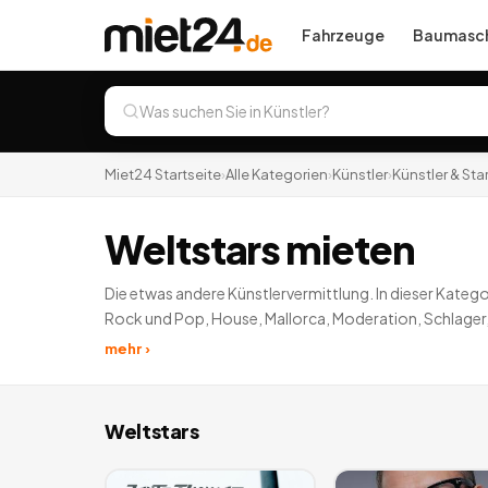
Fahrzeuge
Baumasch
Miet24 Startseite
›
Alle Kategorien
›
Künstler
›
Künstler & Sta
Weltstars mieten
Die etwas andere Künstlervermittlung. In dieser Katego
Rock und Pop, House, Mallorca, Moderation, Schlager,
Feier wird unvergesslich. Künstler mieten anstatt CD k
mehr ›
Weltstars