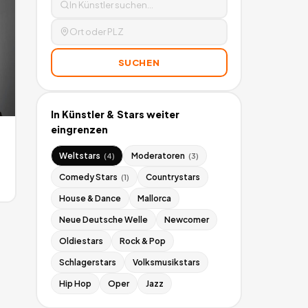
SUCHEN
In
Künstler & Stars
weiter
eingrenzen
Weltstars
Moderatoren
(
4
)
(
3
)
Comedy Stars
Countrystars
(
1
)
House & Dance
Mallorca
Neue Deutsche Welle
Newcomer
Oldiestars
Rock & Pop
Schlagerstars
Volksmusikstars
Hip Hop
Oper
Jazz