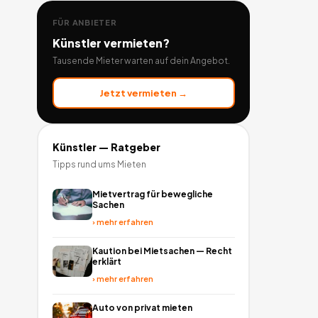
FÜR ANBIETER
Künstler
vermieten?
Tausende Mieter warten auf dein Angebot.
Jetzt vermieten →
Künstler
— Ratgeber
Tipps rund ums Mieten
Mietvertrag für bewegliche
Sachen
›
mehr erfahren
Kaution bei Mietsachen — Recht
erklärt
›
mehr erfahren
Auto von privat mieten