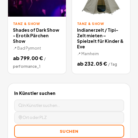
TANZ & SHOW
TANZ & SHOW
Shades of Dark Show
Indianerzelt / Tipi-
- Erotik Pärchen
Zelt mieten –
Show
Spielzelt für Kinder &
Eve
📍
Bad Pyrmont
📍
Marnheim
ab
799.00
€
/
ab
232.05
€
/
Tag
performance_1
In
Künstler
suchen
SUCHEN