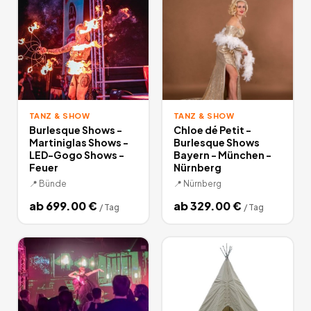
einen unvergesslichen Abend mit Tanz und Show-Einlagen für
Ihre Stadt zum Buchen.
4
Angebote
deutschlandweit.
TANZ & SHOW
TANZ & SHOW
Burlesque Shows -
Chloe dé Petit -
Martiniglas Shows -
Burlesque Shows
LED-Gogo Shows -
Bayern - München -
Feuer
Nürnberg
📍
Bünde
📍
Nürnberg
ab
699.00
€
ab
329.00
€
/
Tag
/
Tag