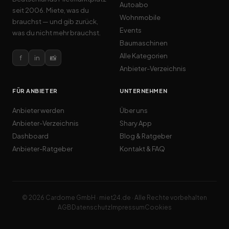
Autoabo
seit 2006. Miete, was du
Wohnmobile
brauchst — und gib zurück,
Events
was du nicht mehr brauchst.
Baumaschinen
Alle Kategorien
f
in
📸
Anbieter-Verzeichnis
FÜR ANBIETER
UNTERNEHMEN
Anbieter werden
Über uns
Anbieter-Verzeichnis
Shary App
Dashboard
Blog & Ratgeber
Anbieter-Ratgeber
Kontakt & FAQ
© 2026 Cardome GmbH · miet24.de · Alle Rechte vorbehalten
AGB
Datenschutz
Impressum
Cookies