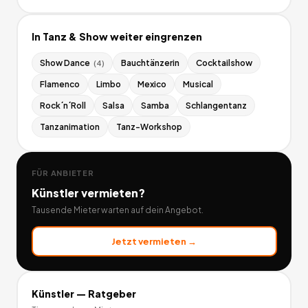
In
Tanz & Show
weiter eingrenzen
Show Dance
Bauchtänzerin
Cocktailshow
(
4
)
Flamenco
Limbo
Mexico
Musical
Rock´n´Roll
Salsa
Samba
Schlangentanz
Tanzanimation
Tanz-Workshop
FÜR ANBIETER
Künstler
vermieten?
Tausende Mieter warten auf dein Angebot.
Jetzt vermieten →
Künstler
— Ratgeber