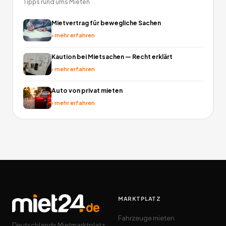
Tipps rund ums Mieten
Mietvertrag für bewegliche Sachen
›
mehr erfahren
Kaution bei Mietsachen — Recht erklärt
›
mehr erfahren
Auto von privat mieten
›
mehr erfahren
MARKTPLATZ
Fahrzeuge mieten
Deutschlands Mietmarktplatz