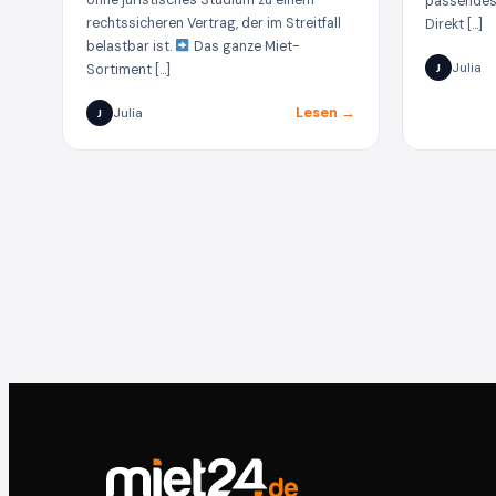
passendes 
rechtssicheren Vertrag, der im Streitfall
Direkt […]
belastbar ist.
Das ganze Miet-
Julia
Sortiment […]
J
Lesen →
Julia
J