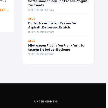
n […]
Softeismaschinen und Frozen-Yogurt
für Events
sen →
8 Min | 0 Kommentare
ALLE
Bodenfräse mieten: Fräsen für
Asphalt, Beton und Estrich
8 Min | 0 Kommentare
ALLE
Mietwagen Flughafen Frankfurt: So
sparen Sie bei der Buchung
9 Min | 0 Kommentare
UNTERNEHMEN