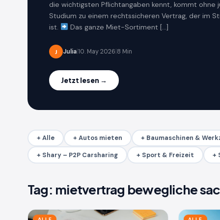
die wichtigsten Pflichtangaben kennt, kommt ohne j
Studium zu einem rechtssicheren Vertrag, der im Str
ist.
Das ganze Miet-Sortiment […]
Julia
|
10. May 2026
|
8 Min
J
Jetzt lesen →
+ Alle
+ Autos mieten
+ Baumaschinen & Werk
+ Shary – P2P Carsharing
+ Sport & Freizeit
+ 
Tag:
mietvertrag bewegliche sa
ALLE
ALLE