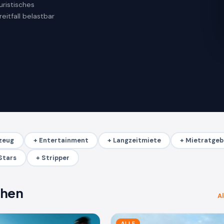
uristisches
eitfall belastbar
zeug
+ Entertainment
+ Langzeitmiete
+ Mietratgeb
Stars
+ Stripper
chen
Al
ALLE