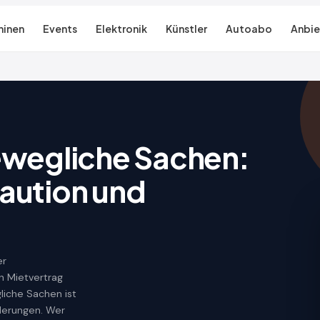
inen
Events
Elektronik
Künstler
Autoabo
Anbie
bewegliche Sachen:
aution und
er
n Mietvertrag
liche Sachen ist
rderungen. Wer