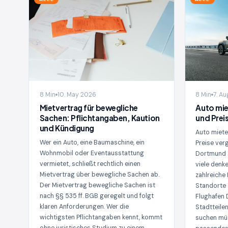
8 Min
10. May 2026
8 Min
7. A
Mietvertrag für bewegliche
Auto mie
Sachen: Pflichtangaben, Kaution
und Prei
und Kündigung
Auto miete
Wer ein Auto, eine Baumaschine, ein
Preise ver
Wohnmobil oder Eventausstattung
Dortmund s
vermietet, schließt rechtlich einen
viele denke
Mietvertrag über bewegliche Sachen ab.
zahlreiche
Der Mietvertrag bewegliche Sachen ist
Standorte
nach §§ 535 ff. BGB geregelt und folgt
Flughafen 
klaren Anforderungen. Wer die
Stadtteile
wichtigsten Pflichtangaben kennt, kommt
suchen müs
ohne juristisches Studium zu einem