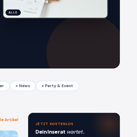
ALLE
er
+ News
+ Party & Event
le Artikel
JETZT KOSTENLOS
Dein Inserat
wartet.