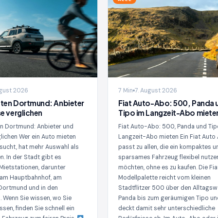
ugust 2026
7 Min
7. August 2026
ten Dortmund: Anbieter
Fiat Auto-Abo: 500, Panda 
se verglichen
Tipo im Langzeit-Abo miete
n Dortmund: Anbieter und
Fiat Auto-Abo: 500, Panda und Tip
glichen Wer ein Auto mieten
Langzeit-Abo mieten Ein Fiat Auto
ucht, hat mehr Auswahl als
passt zu allen, die ein kompaktes u
n. In der Stadt gibt es
sparsames Fahrzeug flexibel nutze
 Mietstationen, darunter
möchten, ohne es zu kaufen. Die Fia
 am Hauptbahnhof, am
Modellpalette reicht vom kleinen
Dortmund und in den
Stadtflitzer 500 über den Alltags
n. Wenn Sie wissen, wo Sie
Panda bis zum geräumigen Tipo un
sen, finden Sie schnell ein
deckt damit sehr unterschiedliche