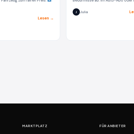
Fahrzeug zum fairen Preis.
Bedürfnisse ab. Im Auto-Abo oder i
Le
Julia
J
Lesen →
MARKTPLATZ
FÜR ANBIETER