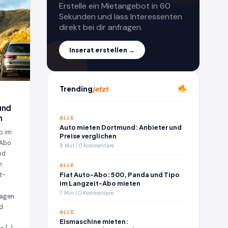
Erstelle ein Mietangebot in 60
Sekunden und lass Interessenten
direkt bei dir anfragen.
Inserat erstellen →
Trending
jetzt
und
n
ALLE
Auto mieten Dortmund: Anbieter und
o im
Preise verglichen
 Abo
8 Min | 0 Kommentare
nd
n
ALLE
Fiat Auto-Abo: 500, Panda und Tipo
t-
im Langzeit-Abo mieten
7 Min | 0 Kommentare
wagen
d
ALLE
Eismaschine mieten: