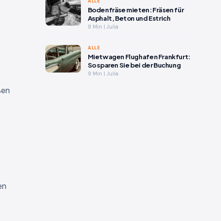
ALLE
Bodenfräse mieten: Fräsen für
Asphalt, Beton und Estrich
8 Min | Julia
ALLE
Mietwagen Flughafen Frankfurt:
So sparen Sie bei der Buchung
9 Min | Julia
ßen
en