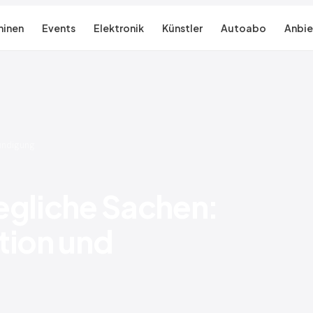
inen
Events
Elektronik
Künstler
Autoabo
Anbie
Kündigung
egliche Sachen:
tion und