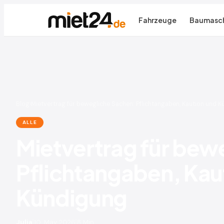
Fahrzeuge
Baumasch
Blog
›
Mietvertrag für bewegliche Sachen: Pflichtangaben, Kaution und 
ALLE
Mietvertrag für bew
Pflichtangaben, Kau
Kündigung
Julia
|
10. May 2026
|
8 Min