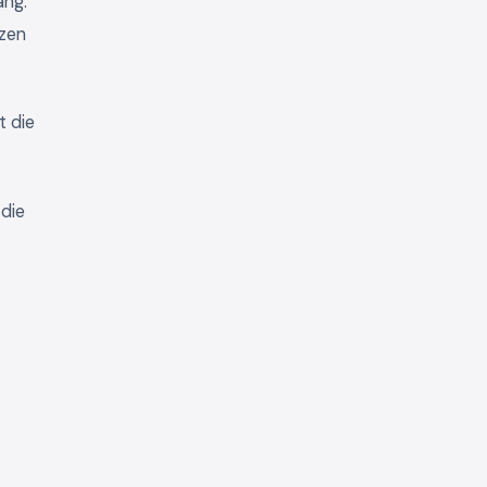
ang.
rzen
t die
 die