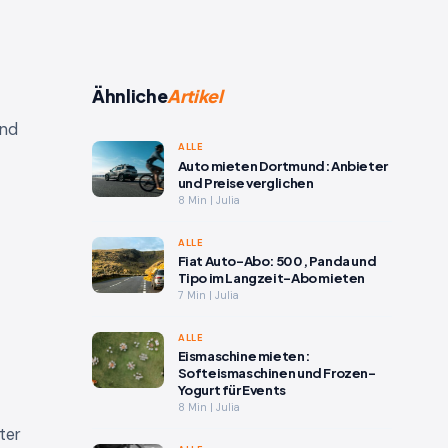
Ähnliche
Artikel
und
ALLE
Auto mieten Dortmund: Anbieter
und Preise verglichen
8 Min | Julia
ALLE
Fiat Auto-Abo: 500, Panda und
Tipo im Langzeit-Abo mieten
7 Min | Julia
ALLE
Eismaschine mieten:
Softeismaschinen und Frozen-
Yogurt für Events
8 Min | Julia
ter