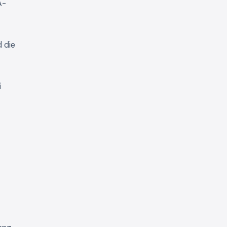
A-
d die
i