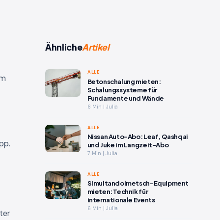
Ähnliche
Artikel
ALLE
am
Betonschalung mieten:
Schalungssysteme für
Fundamente und Wände
6 Min | Julia
ALLE
Nissan Auto-Abo: Leaf, Qashqai
pp.
und Juke im Langzeit-Abo
7 Min | Julia
ALLE
Simultandolmetsch-Equipment
mieten: Technik für
internationale Events
6 Min | Julia
ter