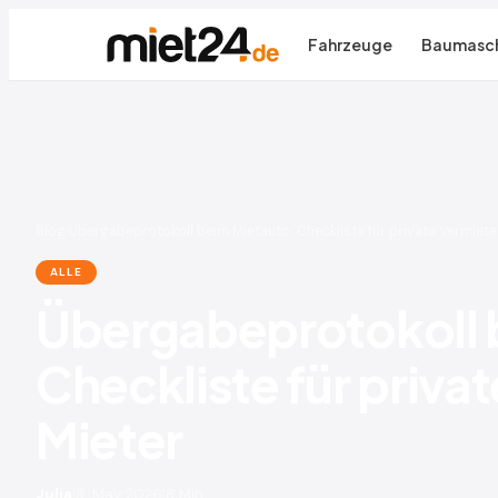
Fahrzeuge
Baumasch
Blog
›
Übergabeprotokoll beim Mietauto: Checkliste für private Vermiete
ALLE
Übergabeprotokoll 
Checkliste für priva
Mieter
Julia
|
8. May 2026
|
8 Min