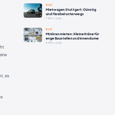
ALLE
Mietwagen Stuttgart: Günstig
und flexibel unterwegs
7 Min | Julia
ALLE
Minikran mieten: Kleine Kräne für
enge Baustellen und Innenräume
8 Min | Julia
cht
eine
t, es
ss