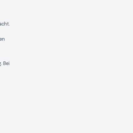
cht.
len
. Bei