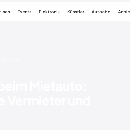
inen
Events
Elektronik
Künstler
Autoabo
Anbie
r und Mieter
beim Mietauto:
te Vermieter und