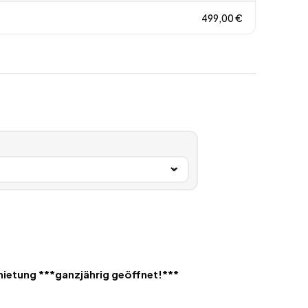
499,00
€
etung ***ganzjährig geöffnet!***