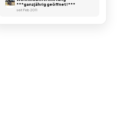
***ganzjährig geöffnet!***
seit
Feb 2011