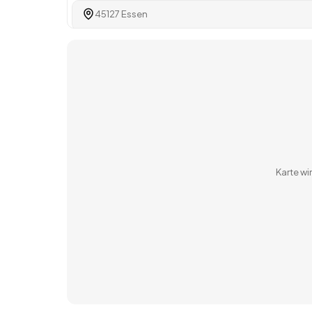
45127 Essen
48653 Coesfeld
46483 Wesel
Karte w