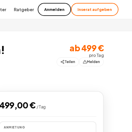
ter
Ratgeber
Anmelden
Inserat aufgeben
ab
499
€
!
pro
Tag
Teilen
Melden
Alle
6
Bilder
499,00
€
/
Tag
ANMIETUNG