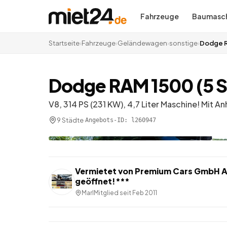
Fahrzeuge
Baumasch
Startseite
›
Fahrzeuge
›
Geländewagen
›
sonstige
›
Dodge R
Dodge RAM 1500 (5 S
V8, 314 PS (231 KW), 4,7 Liter Maschine! Mit 
9 Städte
·
Angebots-ID:
l260947
Vermietet von
Premium Cars GmbH A
geöffnet!***
Marl
Mitglied seit
Feb 2011