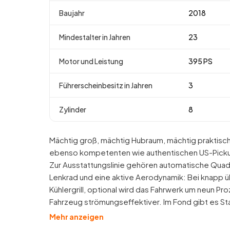
Baujahr
2018
Mindestalter in Jahren
23
Motor und Leistung
395 PS
Führerscheinbesitz in Jahren
3
Zylinder
8
Mächtig groß, mächtig Hubraum, mächtig praktisc
ebenso kompetenten wie authentischen US-Picku
Zur Ausstattungslinie gehören automatische Qua
Lenkrad und eine aktive Aerodynamik: Bei knapp ü
Kühlergrill, optional wird das Fahrwerk um neun P
Fahrzeug strömungseffektiver. Im Fond gibt es S
Mehr anzeigen