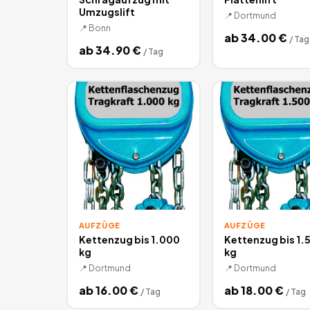
Umzugslift
📍
Dortmund
📍
Bonn
ab
34.00
€
/
Tag
ab
34.90
€
/
Tag
AUFZÜGE
AUFZÜGE
Kettenzug bis 1.000
Kettenzug bis 1.
kg
kg
📍
Dortmund
📍
Dortmund
ab
16.00
€
ab
18.00
€
/
Tag
/
Tag