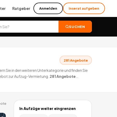
ter
Ratgeber
Anmelden
Inserat aufgeben
SUCHEN
281
Angebote
rn Sie in den weiteren Unterkategorie und finden Sie
gebot zur Aufzug-Vermietung.
281
Angebote
ote
In
Aufzüge
weiter eingrenzen