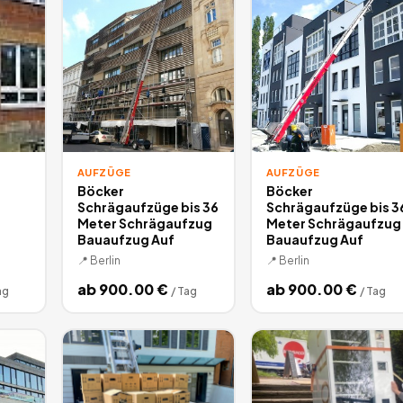
AUFZÜGE
AUFZÜGE
Böcker
Böcker
Schrägaufzüge bis 36
Schrägaufzüge bis 3
Meter Schrägaufzug
Meter Schrägaufzug
Bauaufzug Auf
Bauaufzug Auf
📍
Berlin
📍
Berlin
ab
900.00
€
ab
900.00
€
ag
/
Tag
/
Tag