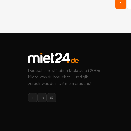
1
Deutschlands Mietmarktplatz seit 2006.
Miete, was du brauchst — und gib
zurück, was du nicht mehr brauchst.
f
in
📸