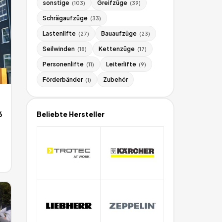
sonstige
Greifzüge
(
103
)
(
39
)
Schrägaufzüge
(
33
)
Lastenlifte
Bauaufzüge
(
27
)
(
23
)
Seilwinden
Kettenzüge
(
18
)
(
17
)
Personenlifte
Leiterlifte
(
11
)
(
9
)
Förderbänder
Zubehör
(
1
)
6
Beliebte Hersteller