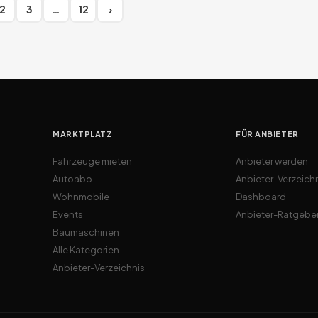
2
3
…
12
›
MARKTPLATZ
FÜR ANBIETER
Fahrzeuge mieten
Anbieter werden
Autoabo
Anbieter-Verzeich
Wohnmobile
Dashboard
Events
Anbieter-Ratgebe
Baumaschinen
Alle Kategorien
Anbieter-Verzeichnis