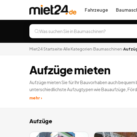
Fahrzeuge
Baumasch
Miet24 Startseite
›
Alle Kategorien
›
Baumaschinen
›
Aufzü
Aufzüge mieten
Aufzüge mieten Sie für Ihr Bauvorhaben auch bequem be
unterschiedlichste Aufzugtypen wie Bauaufzüge, Förd
deutschlandweit.
mehr ›
Aufzüge