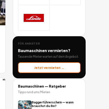
FÜR ANBIETER
Baumaschinen
vermieten?
Tausende Mieter warten auf dein Angebot.
Jetzt vermieten →
Baumaschinen
— Ratgeber
Tipps rund ums Mieten
Baggerführerschein — wann
brauchst du ihn?