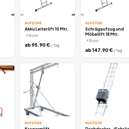
AUFZÜGE
AUFZÜGE
Akku Leiterlift 10 Mtr.
Schrägaufzug und
Möbellift 18 Mtr.
📍
Bonn
📍
Bonn
ab
95.90
€
/
Tag
ab
147.90
€
/
Tag
AUFZÜGE
AUFZÜGE
Kragarmlift
Dachdecker-/Schrä