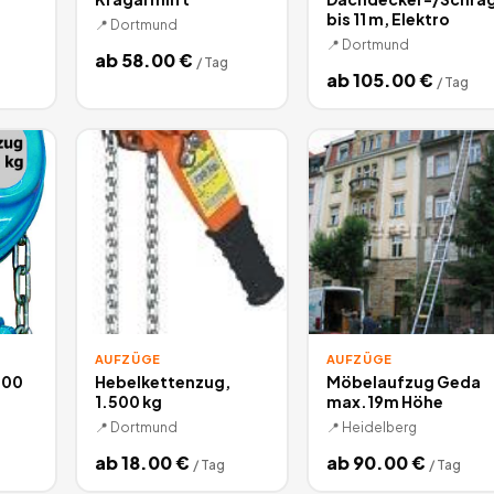
bis 11 m, Elektro
📍
Dortmund
📍
Dortmund
ab
58.00
€
/
Tag
ab
105.00
€
/
Tag
AUFZÜGE
AUFZÜGE
500
Hebelkettenzug,
Möbelaufzug Geda
1.500 kg
max.19m Höhe
📍
Dortmund
📍
Heidelberg
ab
18.00
€
ab
90.00
€
/
Tag
/
Tag