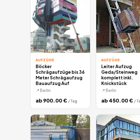
AUFZÜGE
AUFZÜGE
Böcker
Leiter Aufzug
Schrägaufzüge bis 36
Geda/Steinweg
Meter Schrägaufzug
komplett inkl.
Bauaufzug Auf
Knickstück
📍
Berlin
📍
Berlin
ab
900.00
€
ab
450.00
€
/
Tag
/
T