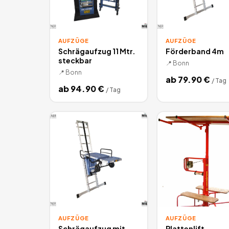
AUFZÜGE
AUFZÜGE
Schrägaufzug 11 Mtr.
Förderband 4m
steckbar
📍
Bonn
📍
Bonn
ab
79.90
€
/
Tag
ab
94.90
€
/
Tag
AUFZÜGE
AUFZÜGE
Schrägaufzug mit
Plattenlift