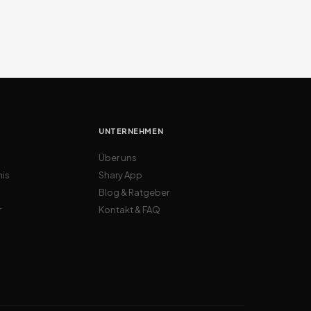
UNTERNEHMEN
Über uns
nis
Shary App
Blog & Ratgeber
r
Kontakt & FAQ