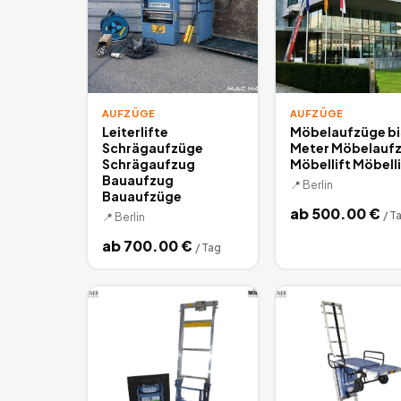
AUFZÜGE
AUFZÜGE
Leiterlifte
Möbelaufzüge bi
Schrägaufzüge
Meter Möbelauf
Schrägaufzug
Möbellift Möbelli
Bauaufzug
📍
Berlin
Bauaufzüge
ab
500.00
€
/
T
📍
Berlin
ab
700.00
€
/
Tag