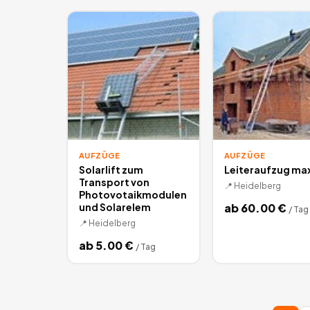
AUFZÜGE
AUFZÜGE
Solarlift zum
Leiteraufzug ma
Transport von
📍
Heidelberg
Photovotaikmodulen
und Solarelem
ab
60.00
€
/
Tag
📍
Heidelberg
ab
5.00
€
/
Tag