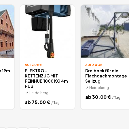
AUFZÜGE
AUFZÜGE
x 19m
ELEKTRO -
Dreibock für die
KETTENZUG MIT
Flachdachmontage
FEINHUB 1000 KG 4m
Seilzug
HUB
📍
Heidelberg
📍
Heidelberg
ab
30.00
€
/
Tag
ab
75.00
€
/
Tag