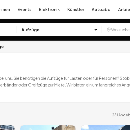
inen
Events
Elektronik
Künstler
Autoabo
Anbie
ge
i uns. Sie benötigen die Aufzüge für Lasten oder für Personen? Stöbe
erbänder oder Greifzüge zur Miete. Wir bieten ein umfangreiches An
281
Angeb