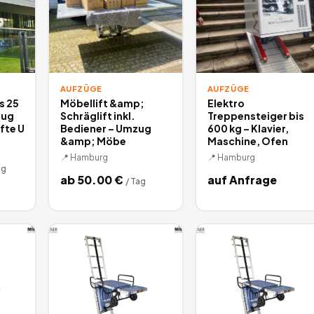
AUFZÜGE
AUFZÜGE
s 25
Möbellift &amp;
Elektro
zug
Schräglift inkl.
Treppensteiger bis
fte U
Bediener – Umzug
600 kg – Klavier,
&amp; Möbe
Maschine, Ofen
📍
Hamburg
📍
Hamburg
ag
ab
50.00
€
auf Anfrage
/
Tag