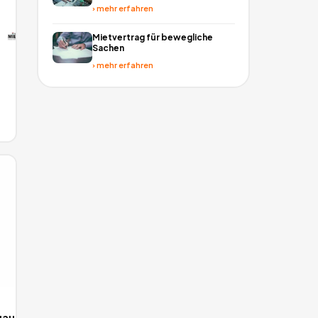
›
mehr erfahren
Mietvertrag für bewegliche
Sachen
›
mehr erfahren
gaufzug