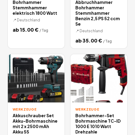
Bohrhammer
Abbruchhammer
Stemmhammer
Bohrhammer
elektrisch 1800 Watt
Stemmhammer
Benzin 2,5 PS 52 ccm
📍
Deutschland
Se
ab
15.00
€
/
Tag
📍
Deutschland
ab
35.00
€
/
Tag
WERKZEUGE
WERKZEUGE
Akkuschrauber Set
Bohrhammer-Set
Akku-Bohrmaschine
Bohrmaschine TC-ID
mit 2 x 2500 mAh
1000 E 1010 Watt
Akku 55
Drehzahle