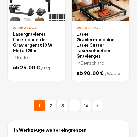
WERKZEUGE
WERKZEUGE
Lasergravierer
Laser
Laserschneider
Graviermaschine
Graviergerät 10 W
Laser Cutter
Metall Glas
Laserschneider
Gravierger
📍
Elsdorf
📍
Deutschland
ab
25.00
€
/
Tag
ab
90.00
€
/
Woche
1
2
3
…
16
›
In
Werkzeuge
weiter eingrenzen