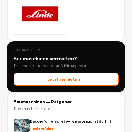
FÜR ANBIETER
Baumaschinen
vermieten?
Tausende Mieter warten auf dein Angebot.
Jetzt vermieten →
Baumaschinen
— Ratgeber
Tipps rund ums Mieten
Baggerführerschein — wann brauchst du ihn?
›
mehr erfahren