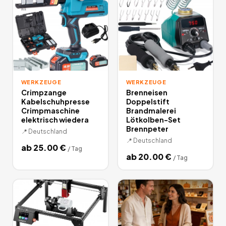
WERKZEUGE
WERKZEUGE
Crimpzange
Brenneisen
Kabelschuhpresse
Doppelstift
Crimpmaschine
Brandmalerei
elektrisch wiedera
Lötkolben-Set
Brennpeter
📍
Deutschland
📍
Deutschland
ab
25.00
€
/
Tag
ab
20.00
€
/
Tag