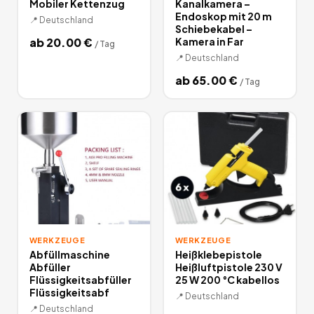
Mobiler Kettenzug
Kanalkamera –
Endoskop mit 20 m
📍
Deutschland
Schiebekabel –
ab
20.00
€
Kamera in Far
/
Tag
📍
Deutschland
ab
65.00
€
/
Tag
WERKZEUGE
WERKZEUGE
Abfüllmaschine
Heißklebepistole
Abfüller
Heißluftpistole 230 V
Flüssigkeitsabfüller
25 W 200 °C kabellos
Flüssigkeitsabf
📍
Deutschland
📍
Deutschland