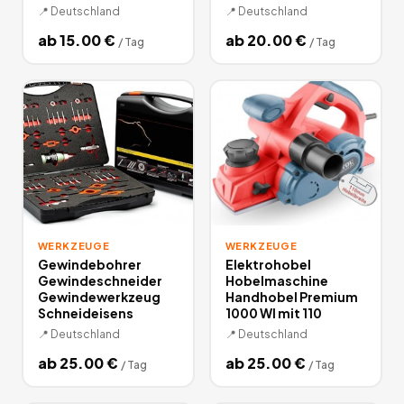
📍
Deutschland
📍
Deutschland
ab
15.00
€
ab
20.00
€
/
Tag
/
Tag
WERKZEUGE
WERKZEUGE
Gewindebohrer
Elektrohobel
Gewindeschneider
Hobelmaschine
Gewindewerkzeug
Handhobel Premium
Schneideisens
1000 WI mit 110
📍
Deutschland
📍
Deutschland
ab
25.00
€
ab
25.00
€
/
Tag
/
Tag