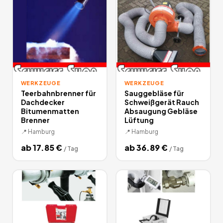
WERKZEUGE
WERKZEUGE
Teerbahnbrenner für
Sauggebläse für
Dachdecker
Schweißgerät Rauch
Bitumenmatten
Absaugung Gebläse
Brenner
Lüftung
📍
Hamburg
📍
Hamburg
ab
17.85
€
ab
36.89
€
/
Tag
/
Tag