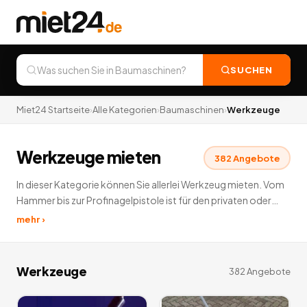
SUCHEN
Miet24 Startseite
›
Alle Kategorien
›
Baumaschinen
›
Werkzeuge
Werkzeuge mieten
382
Angebote
In dieser Kategorie können Sie allerlei Werkzeug mieten. Vom
Hammer bis zur Profinagelpistole ist für den privaten oder
gerwerblichen Zweck alles zu finden.
382
Angebote
mehr ›
deutschlandweit.
Werkzeuge
382
Angebote