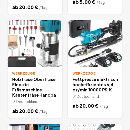
ab
5.00
€
/
Tag
ab
20.00
€
/
Tag
WERKZEUGE
WERKZEUGE
Holzfräse Oberfräse
Fettpresse elektrisch
Electric
hocheffizientes 6,4
Fräsmaschine
oz/min 10000 PSI K
Kantenfräse Handpa
📍
Deutschland
📍
Deutschland
ab
20.00
€
/
Tag
ab
20.00
€
/
Tag