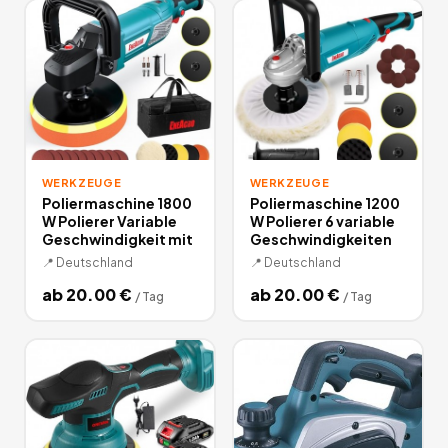
WERKZEUGE
WERKZEUGE
Poliermaschine 1800
Poliermaschine 1200
W Polierer Variable
W Polierer 6 variable
Geschwindigkeit mit
Geschwindigkeiten
📍
Deutschland
📍
Deutschland
ab
20.00
€
ab
20.00
€
/
Tag
/
Tag