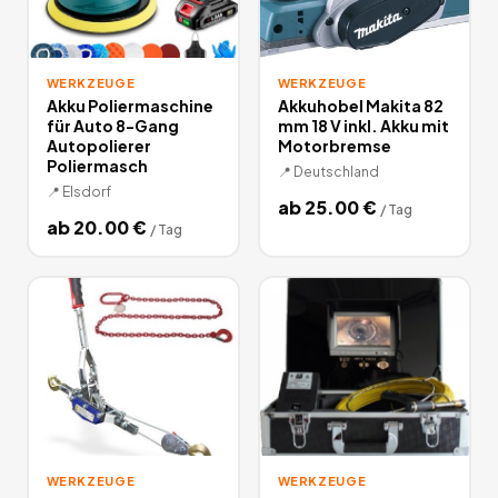
WERKZEUGE
WERKZEUGE
Akku Poliermaschine
Akkuhobel Makita 82
für Auto 8-Gang
mm 18 V inkl. Akku mit
Autopolierer
Motorbremse
Poliermasch
📍
Deutschland
📍
Elsdorf
ab
25.00
€
/
Tag
ab
20.00
€
/
Tag
WERKZEUGE
WERKZEUGE