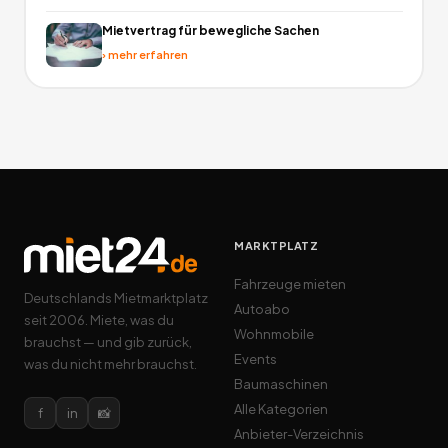
Mietvertrag für bewegliche Sachen
›
mehr erfahren
MARKTPLATZ
Fahrzeuge mieten
Deutschlands Mietmarktplatz
Autoabo
seit 2006. Miete, was du
Wohnmobile
brauchst — und gib zurück,
Events
was du nicht mehr brauchst.
Baumaschinen
Alle Kategorien
f
in
📸
Anbieter-Verzeichnis