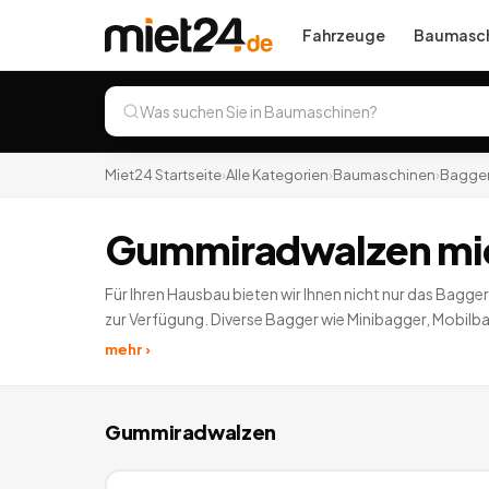
Fahrzeuge
Baumasch
Miet24 Startseite
›
Alle Kategorien
›
Baumaschinen
›
Bagger
Gummiradwalzen mi
Für Ihren Hausbau bieten wir Ihnen nicht nur das Bagg
zur Verfügung. Diverse Bagger wie Minibagger, Mobil
Unterkategorien zum Thema Baumaschinen mieten berei
mehr ›
Gummiradwalzen