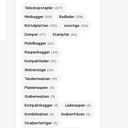
Teleskopstapler
(
227
)
Minibagger
Radlader
(
169
)
(
158
)
Rüttelplatten
sonstige
(
132
)
(
126
)
Dumper
Stampfer
(
97
)
(
66
)
Mobilbagger
(
62
)
Raupenbagger
(
44
)
Kompaktlader
(
32
)
Walzenzüge
(
26
)
Tandemwalzen
(
19
)
Planierraupen
(
13
)
Grabenwalzen
(
11
)
Kompaktbagger
Laderaupen
(
9
)
(
6
)
Kombilwalzen
Grabenfräsen
(
5
)
(
3
)
Straßenfertiger
(
3
)