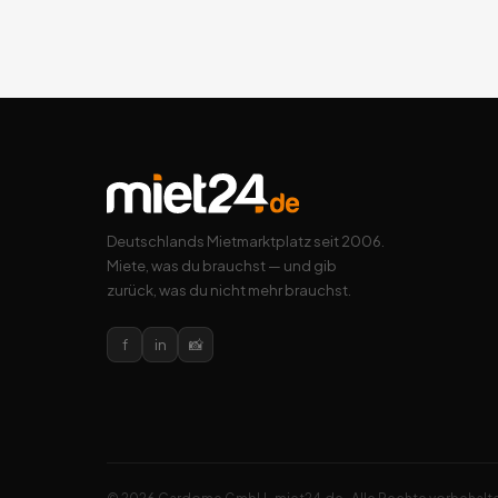
Deutschlands Mietmarktplatz seit 2006.
Miete, was du brauchst — und gib
zurück, was du nicht mehr brauchst.
f
in
📸