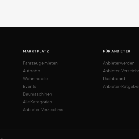
MARKTPLATZ
FÜR ANBIETER
Fahrzeuge mieten
Anbieter werden
Autoabo
Anbieter-Verzeich
Wohnmobile
Dashboard
Events
Anbieter-Ratgebe
Baumaschinen
Alle Kategorien
Anbieter-Verzeichnis