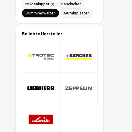
Muldenkipper
Beschicker
(
1
)
Gummiradwalzen
Baufahrplatten
Beliebte Hersteller