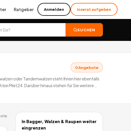
ter
Ratgeber
Anmelden
Inserat aufgeben
SUCHEN
0
Angebote
nwalzen oder Tandemwalzen steht Ihnen hier ebenfalls
ei Miet24. Darüber hinaus stehen für Sie weitere
ebote
deutschlandweit.
ote
In
Bagger, Walzen & Raupen
weiter
eingrenzen