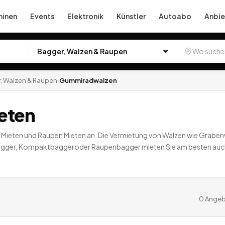
inen
Events
Elektronik
Künstler
Autoabo
Anbie
, Walzen & Raupen
›
Gummiradwalzen
eten
er Mieten und Raupen Mieten an. Die Vermietung von Walzen wie Grabe
bagger, Kompaktbaggeroder Raupenbagger mieten Sie am besten auch b
t, in denen Sie unter anderem auch Stampfer leihen können.
0
Ang
0
Angeb