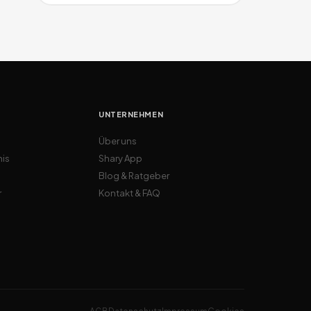
UNTERNEHMEN
Über uns
nis
Shary App
Blog & Ratgeber
r
Kontakt & FAQ