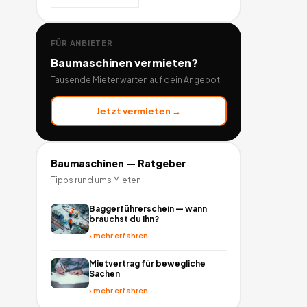
FÜR ANBIETER
Baumaschinen
vermieten?
Tausende Mieter warten auf dein Angebot.
Jetzt vermieten →
Baumaschinen
— Ratgeber
Tipps rund ums Mieten
Baggerführerschein — wann
brauchst du ihn?
›
mehr erfahren
Mietvertrag für bewegliche
Sachen
›
mehr erfahren