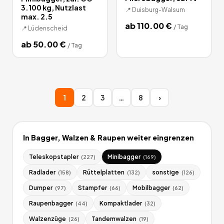
3.100 kg, Nutzlast
📍
Duisburg-Walsum
max. 2.5
ab
110.00
€
/
Tag
📍
Lüdenscheid
ab
50.00
€
/
Tag
1
2
3
…
8
›
In
Bagger, Walzen & Raupen
weiter eingrenzen
Teleskopstapler
Minibagger
(
227
)
(
169
)
Radlader
Rüttelplatten
sonstige
(
158
)
(
132
)
(
126
)
Dumper
Stampfer
Mobilbagger
(
97
)
(
66
)
(
62
)
Raupenbagger
Kompaktlader
(
44
)
(
32
)
Walzenzüge
Tandemwalzen
(
26
)
(
19
)