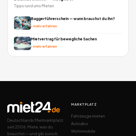
Tipps rund ums Mieten
Baggerführerschein — wann brauchst du ihn?
›
mehr erfahren
Mietvertrag für bewegliche Sachen
›
mehr erfahren
MARKTPLATZ
Fahrzeuge mieten
Deutschlands Mietmarktplatz
Autoabo
seit 2006. Miete, was du
Wohnmobile
brauchst — und gib zurück,