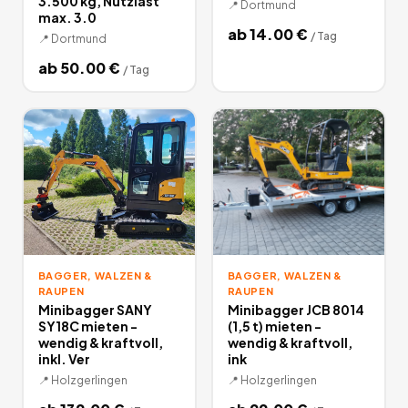
3.500 kg, Nutzlast
📍
Dortmund
max. 3.0
ab
14.00
€
/
Tag
📍
Dortmund
ab
50.00
€
/
Tag
BAGGER, WALZEN &
BAGGER, WALZEN &
RAUPEN
RAUPEN
Minibagger SANY
Minibagger JCB 8014
SY18C mieten -
(1,5 t) mieten -
wendig & kraftvoll,
wendig & kraftvoll,
inkl. Ver
ink
📍
Holzgerlingen
📍
Holzgerlingen