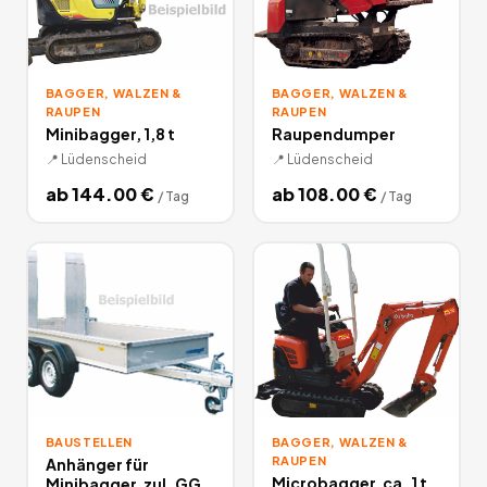
BAGGER, WALZEN &
BAGGER, WALZEN &
RAUPEN
RAUPEN
Minibagger, 1,8 t
Raupendumper
📍
Lüdenscheid
📍
Lüdenscheid
ab
144.00
€
ab
108.00
€
/
Tag
/
Tag
BAUSTELLEN
BAGGER, WALZEN &
RAUPEN
Anhänger für
Microbagger, ca. 1 t
Minibagger, zul. GG