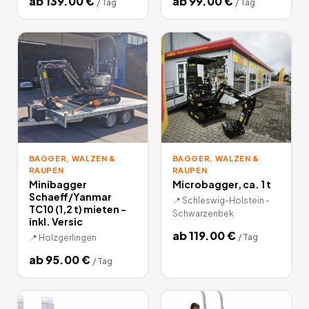
ab
139.00
€
ab
99.00
€
/
Tag
/
Tag
BAGGER, WALZEN &
BAGGER, WALZEN &
RAUPEN
RAUPEN
Minibagger
Microbagger, ca. 1 t
Schaeff/Yanmar
📍
Schleswig-Holstein -
TC10 (1,2 t) mieten -
Schwarzenbek
inkl. Versic
ab
119.00
€
/
Tag
📍
Holzgerlingen
ab
95.00
€
/
Tag