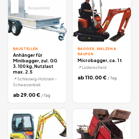
BAUSTELLEN
BAGGER, WALZEN &
RAUPEN
Anhänger für
Microbagger, ca. 1 t
Minibagger, zul. GG
3.100 kg, Nutzlast
📍
Lüdenscheid
max. 2.5
ab
110.00
€
/
Tag
📍
Schleswig-Holstein -
Schwarzenbek
ab
29.00
€
/
Tag