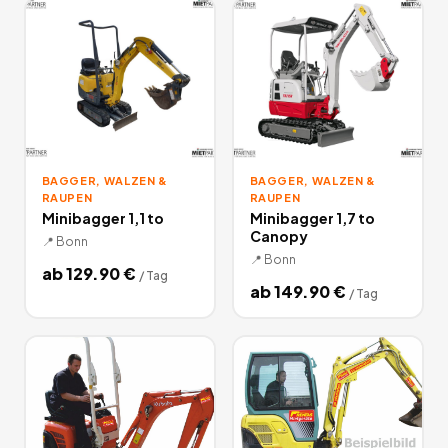
BAGGER, WALZEN &
BAGGER, WALZEN &
RAUPEN
RAUPEN
Minibagger 1,1 to
Minibagger 1,7 to
Canopy
📍
Bonn
📍
Bonn
ab
129.90
€
/
Tag
ab
149.90
€
/
Tag