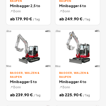
RAUPEN
RAUPEN
Minibagger 2,5 to
Minibagger 6 to
📍
Bonn
📍
Bonn
ab
179.90
€
ab
249.90
€
/
Tag
/
Tag
BAGGER, WALZEN &
BAGGER, WALZEN &
RAUPEN
RAUPEN
Minibagger 5 to
Minibagger 4 to
📍
Bonn
📍
Bonn
ab
239.90
€
ab
225.90
€
/
Tag
/
Tag