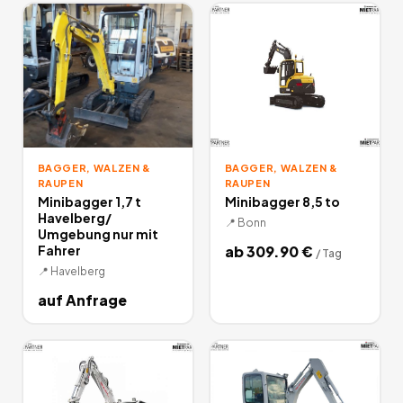
denen Sie unter anderem auch Stampfer leihen können.
178
Angebote
deutschlandweit.
BAGGER, WALZEN &
BAGGER, WALZEN &
RAUPEN
RAUPEN
Minibagger 1,7 t
Minibagger 8,5 to
Havelberg/
📍
Bonn
Umgebung nur mit
Fahrer
ab
309.90
€
/
Tag
📍
Havelberg
auf Anfrage