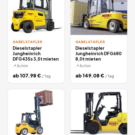
GABELSTAPLER
GABELSTAPLER
Dieselstapler
Dieselstapler
Jungheinrich
Jungheinrich DFG680
DFG435s 3,5t mieten
8,0t mieten
📍
Achim
📍
Achim
ab
107.98
€
ab
149.08
€
/
Tag
/
Tag