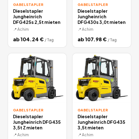
GABELSTAPLER
GABELSTAPLER
Dieselstapler
Dieselstapler
Jungheinrich
Jungheinrich
DFG425s 2,5t mieten
DFG430s 3,0t mieten
📍
Achim
📍
Achim
ab
104.24
€
ab
107.98
€
/
Tag
/
Tag
GABELSTAPLER
GABELSTAPLER
Dieselstapler
Dieselstapler
Jungheinrich DFG435
Jungheinrich DFG435
3,5t Z mieten
3,5t mieten
📍
Achim
📍
Achim