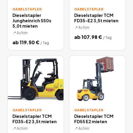
GABELSTAPLER
GABELSTAPLER
Dieselstapler
Dieselstapler TCM
Jungheinrich S50s
FD35-E2 3,5t mieten
5,0t mieten
📍
Achim
📍
Achim
ab
107.98
€
/
Tag
ab
119.50
€
/
Tag
GABELSTAPLER
GABELSTAPLER
Dieselstapler TCM
Dieselstapler TCM
FD35-E2 3,5t mieten
FD55 E2 mieten
📍
Achim
📍
Achim