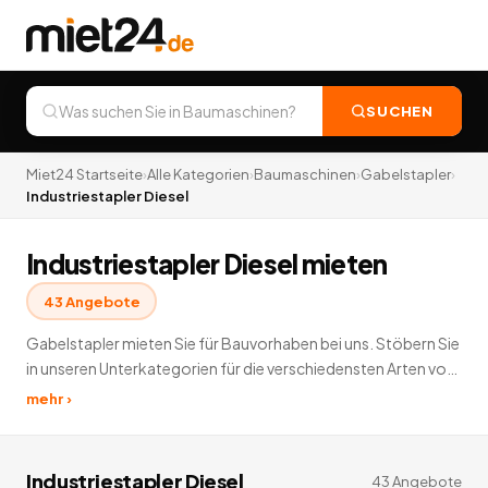
SUCHEN
Miet24 Startseite
›
Alle Kategorien
›
Baumaschinen
›
Gabelstapler
›
Industriestapler Diesel
Industriestapler Diesel mieten
43
Angebote
Gabelstapler mieten Sie für Bauvorhaben bei uns. Stöbern Sie
in unseren Unterkategorien für die verschiedensten Arten von
Gabelstaplern zur Vermietung. Geländestapler,
mehr ›
Industriestapler (Diesel), Industriestapler (Elektro) oder
Lagertechnikgeräte leihen Sie günstig und schnell bei Miet24.
43
Angebote
deutschlandweit.
Industriestapler Diesel
43
Angebote