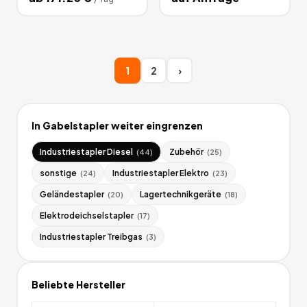
1
2
›
In
Gabelstapler
weiter eingrenzen
Industriestapler Diesel
Zubehör
(
44
)
(
25
)
sonstige
Industriestapler Elektro
(
24
)
(
23
)
Geländestapler
Lagertechnikgeräte
(
20
)
(
18
)
Elektrodeichselstapler
(
17
)
Industriestapler Treibgas
(
3
)
Beliebte Hersteller