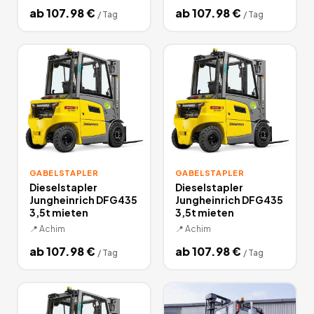
ab
107.98
€
ab
107.98
€
/
Tag
/
Tag
GABELSTAPLER
GABELSTAPLER
Dieselstapler
Dieselstapler
Jungheinrich DFG435
Jungheinrich DFG435
3,5t mieten
3,5t mieten
📍
Achim
📍
Achim
ab
107.98
€
ab
107.98
€
/
Tag
/
Tag