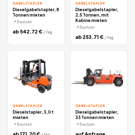
GABELSTAPLER
GABELSTAPLER
Dieselgabelstapler, 8
Dieselgabelstapler,
Tonnen mieten
2,5 Tonnen, mit
Kabine mieten
📍
Bautzen
📍
Bautzen
ab
542.72
€
/
Tag
ab
253.71
€
/
Tag
GABELSTAPLER
GABELSTAPLER
Dieselstapler, 3,0 t
Dieselgabelstapler,
mieten
33 Tonnen mieten
📍
Bautzen
📍
Bautzen
ab
171.20
€
auf Anfrage
/
Tag