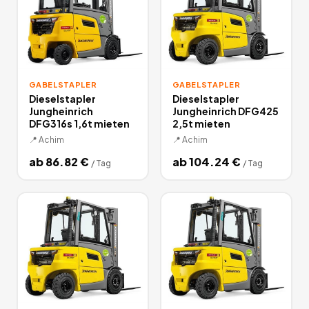
GABELSTAPLER
GABELSTAPLER
Dieselstapler
Dieselstapler
Jungheinrich
Jungheinrich DFG425
DFG316s 1,6t mieten
2,5t mieten
📍
Achim
📍
Achim
ab
86.82
€
ab
104.24
€
/
Tag
/
Tag