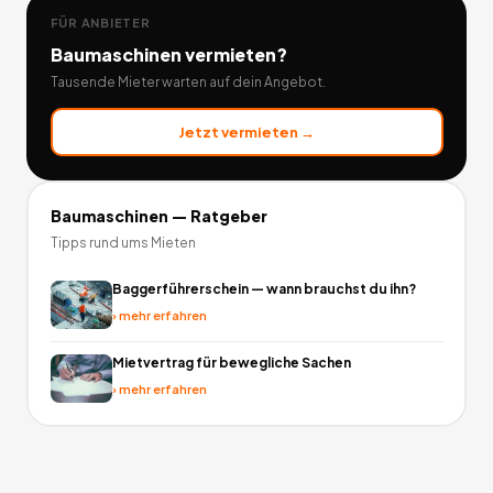
FÜR ANBIETER
Baumaschinen
vermieten?
Tausende Mieter warten auf dein Angebot.
Jetzt vermieten →
Baumaschinen
— Ratgeber
Tipps rund ums Mieten
Baggerführerschein — wann brauchst du ihn?
›
mehr erfahren
Mietvertrag für bewegliche Sachen
›
mehr erfahren