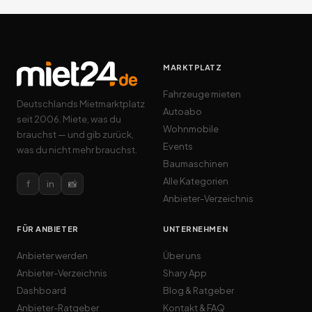
MARKTPLATZ
Fahrzeuge mieten
Deutschlands Mietmarktplatz
Autoabo
seit 2006. Miete, was du
Wohnmobile
brauchst — und gib zurück,
Events
was du nicht mehr brauchst.
Baumaschinen
Alle Kategorien
f
in
📸
Anbieter-Verzeichnis
FÜR ANBIETER
UNTERNEHMEN
Anbieter werden
Über uns
Anbieter-Verzeichnis
Shary App
Dashboard
Blog & Ratgeber
Anbieter-Ratgeber
Kontakt & FAQ