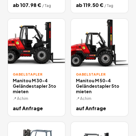
ab
107.98
€
ab
119.50
€
/
Tag
/
Tag
GABELSTAPLER
GABELSTAPLER
Manitou M 30-4
Manitou M 50-4
Geländestapler 3to
Geländestapler 5to
mieten
mieten
📍
Achim
📍
Achim
auf Anfrage
auf Anfrage