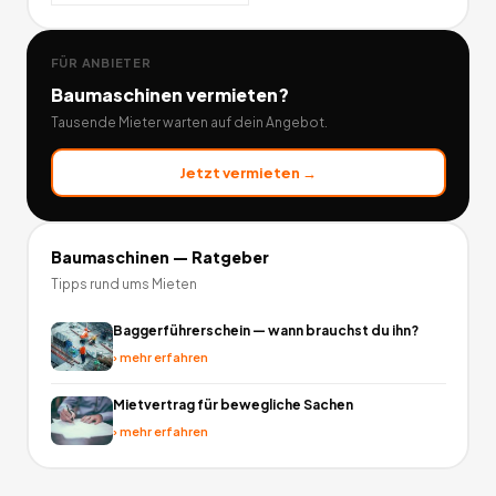
FÜR ANBIETER
Baumaschinen
vermieten?
Tausende Mieter warten auf dein Angebot.
Jetzt vermieten →
Baumaschinen
— Ratgeber
Tipps rund ums Mieten
Baggerführerschein — wann brauchst du ihn?
›
mehr erfahren
Mietvertrag für bewegliche Sachen
›
mehr erfahren