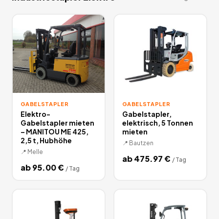
GABELSTAPLER
GABELSTAPLER
Elektro-
Gabelstapler,
Gabelstapler mieten
elektrisch, 5 Tonnen
– MANITOU ME 425,
mieten
2,5 t, Hubhöhe
📍
Bautzen
📍
Melle
ab
475.97
€
/
Tag
ab
95.00
€
/
Tag