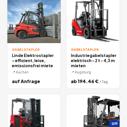
GABELSTAPLER
GABELSTAPLER
Linde Elektrostapler
Industriegabelstapler
– effizient, leise,
elektrisch - 2 t - 4,3 m
emissionsfrei miete
mieten
📍
Aachen
📍
Augsburg
auf Anfrage
ab
194.46
€
/
Tag