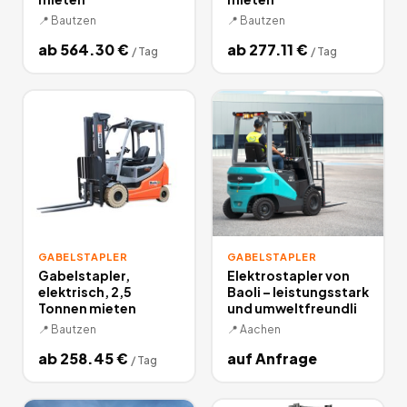
📍
Bautzen
📍
Bautzen
ab
564.30
€
ab
277.11
€
/
Tag
/
Tag
GABELSTAPLER
GABELSTAPLER
Gabelstapler,
Elektrostapler von
elektrisch, 2,5
Baoli – leistungsstark
Tonnen mieten
und umweltfreundli
📍
Bautzen
📍
Aachen
ab
258.45
€
auf Anfrage
/
Tag