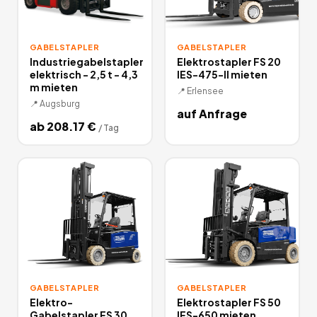
GABELSTAPLER
GABELSTAPLER
Industriegabelstapler
Elektrostapler FS 20
elektrisch - 2,5 t - 4,3
IES-475-II mieten
m mieten
📍
Erlensee
📍
Augsburg
auf Anfrage
ab
208.17
€
/
Tag
GABELSTAPLER
GABELSTAPLER
Elektro-
Elektrostapler FS 50
Gabelstapler FS 30
IES-650 mieten