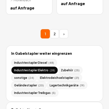
📍
Mörlenbach
auf Anfrage
auf Anfrage
1
2
›
In
Gabelstapler
weiter eingrenzen
Industriestapler Diesel
(
48
)
Industriestapler Elektro
Zubehör
(
28
)
(
25
)
sonstige
Elektrodeichselstapler
(
24
)
(
21
)
Geländestapler
Lagertechnikgeräte
(
20
)
(
19
)
Industriestapler Treibgas
(
5
)