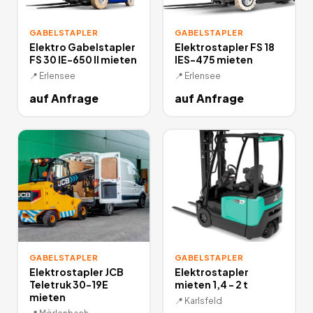
GABELSTAPLER
GABELSTAPLER
Elektro Gabelstapler
Elektrostapler FS 18
FS 30 IE-650 II mieten
IES-475 mieten
📍
Erlensee
📍
Erlensee
auf Anfrage
auf Anfrage
GABELSTAPLER
GABELSTAPLER
Elektrostapler JCB
Elektrostapler
Teletruk 30-19E
mieten 1,4 - 2 t
mieten
📍
Karlsfeld