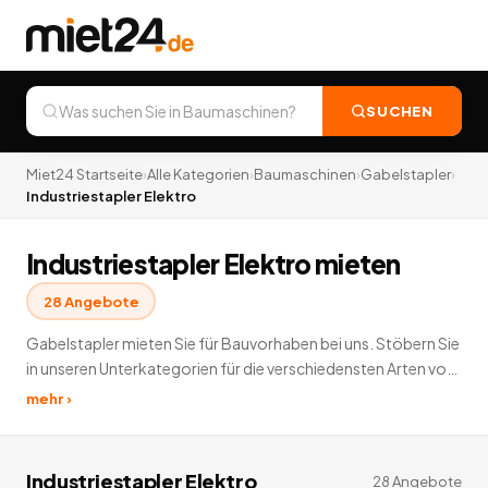
SUCHEN
Miet24 Startseite
›
Alle Kategorien
›
Baumaschinen
›
Gabelstapler
›
Industriestapler Elektro
Industriestapler Elektro mieten
28
Angebote
Gabelstapler mieten Sie für Bauvorhaben bei uns. Stöbern Sie
in unseren Unterkategorien für die verschiedensten Arten von
Gabelstaplern zur Vermietung. Geländestapler,
mehr ›
Industriestapler (Diesel), Industriestapler (Elektro) oder
Lagertechnikgeräte leihen Sie günstig und schnell bei Miet24.
28
Angebote
deutschlandweit.
Industriestapler Elektro
28
Angebote