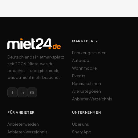
MARKTPLATZ
Fahrzeuge mieten
Deutschlands Mietmarktplatz
Autoabo
seit 2006. Miete, was du
Wohnmobile
brauchst — und gib zurück,
Events
was du nicht mehr brauchst.
Baumaschinen
Alle Kategorien
f
in
📸
Anbieter-Verzeichnis
FÜR ANBIETER
UNTERNEHMEN
Anbieter werden
Über uns
Anbieter-Verzeichnis
Shary App