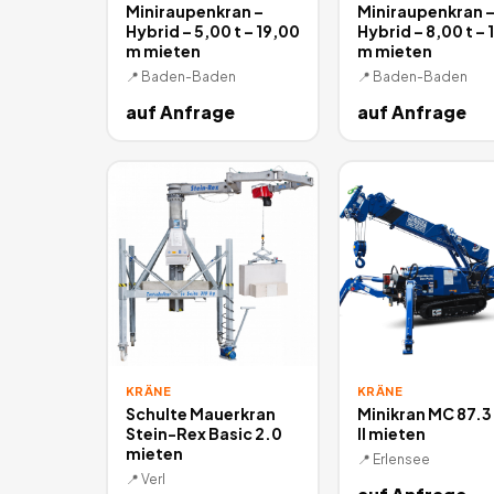
Miniraupenkran –
Miniraupenkran 
Hybrid – 5,00 t – 19,00
Hybrid – 8,00 t – 
m mieten
m mieten
📍
Baden-Baden
📍
Baden-Baden
auf Anfrage
auf Anfrage
KRÄNE
KRÄNE
Schulte Mauerkran
Minikran MC 87.3
Stein-Rex Basic 2.0
II mieten
mieten
📍
Erlensee
📍
Verl