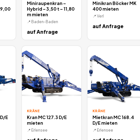
–
Miniraupenkran –
Minikran Böcker MK
19,00
Hybrid – 3,50 t – 11,80
400 mieten
m mieten
📍
Verl
📍
Baden-Baden
auf Anfrage
auf Anfrage
KRÄNE
KRÄNE
 D/E
Kran MC 127.3 D/E
Mietkran MC 168.4
mieten
D/E mieten
📍
Erlensee
📍
Erlensee