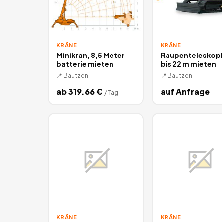
KRÄNE
KRÄNE
Minikran, 8,5 Meter
Raupenteleskop
batterie mieten
bis 22 m mieten
📍
Bautzen
📍
Bautzen
ab
319.66
€
auf Anfrage
/
Tag
KRÄNE
KRÄNE