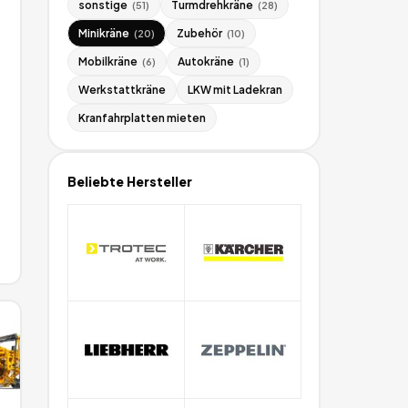
sonstige
Turmdrehkräne
(
51
)
(
28
)
Minikräne
Zubehör
(
20
)
(
10
)
Mobilkräne
Autokräne
(
6
)
(
1
)
Werkstattkräne
LKW mit Ladekran
Kranfahrplatten mieten
Beliebte Hersteller