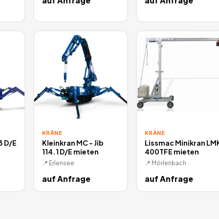
auf Anfrage
auf Anfrage
KRÄNE
KRÄNE
3 D/E
Kleinkran MC - Jib
Lissmac Minikran LM
114.1 D/E mieten
400TFE mieten
📍
Erlensee
📍
Mörlenbach
auf Anfrage
auf Anfrage