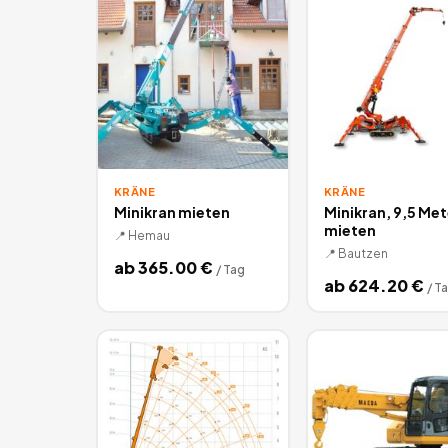
KRÄNE
KRÄNE
Minikran mieten
Minikran, 9,5 Met
mieten
📍
Hemau
📍
Bautzen
ab
365.00
€
/
Tag
ab
624.20
€
/
T