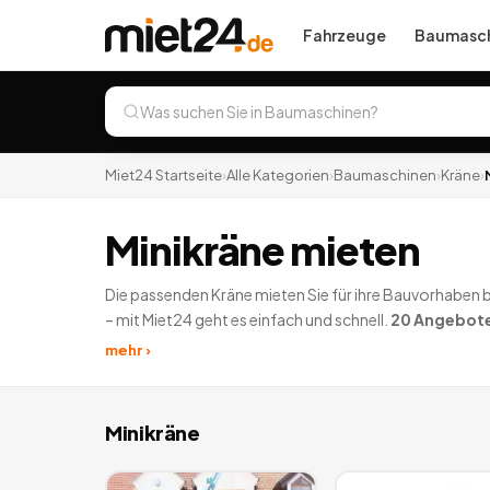
Fahrzeuge
Baumasch
Miet24 Startseite
›
Alle Kategorien
›
Baumaschinen
›
Kräne
›
Minikräne mieten
Die passenden Kräne mieten Sie für ihre Bauvorhaben be
– mit Miet24 geht es einfach und schnell.
20
Angebot
mehr ›
Minikräne