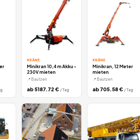
KRÄNE
KRÄNE
er
Minikran 10,4 m Akku -
Minikran, 12 Meter
230V mieten
mieten
📍
Bautzen
📍
Bautzen
ab
5187.72
€
ab
705.58
€
ag
/
Tag
/
Tag