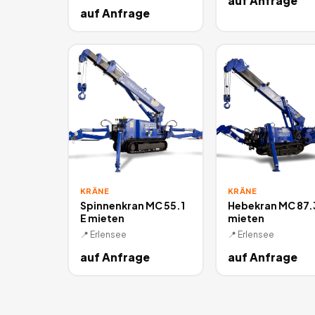
auf Anfrage
auf Anfrage
KRÄNE
KRÄNE
Spinnenkran MC 55.1
Hebekran MC 87.
E mieten
mieten
📍
Erlensee
📍
Erlensee
auf Anfrage
auf Anfrage