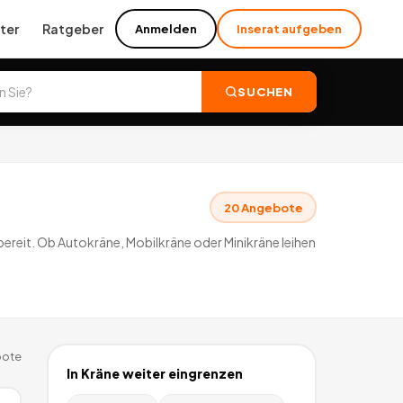
ter
Ratgeber
Anmelden
Inserat aufgeben
SUCHEN
20
Angebote
bereit. Ob Autokräne, Mobilkräne oder Minikräne leihen
ote
In
Kräne
weiter eingrenzen