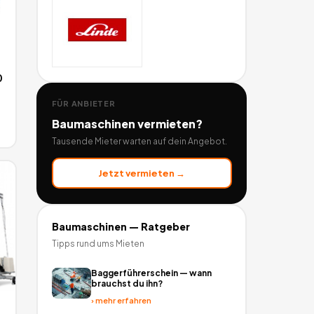
0
FÜR ANBIETER
Baumaschinen
vermieten?
Tausende Mieter warten auf dein Angebot.
Jetzt vermieten →
Baumaschinen
— Ratgeber
Tipps rund ums Mieten
Baggerführerschein — wann
brauchst du ihn?
›
mehr erfahren