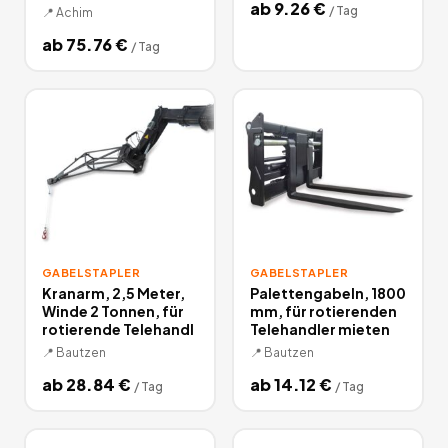
ab
9.26
€
/
Tag
📍
Achim
ab
75.76
€
/
Tag
GABELSTAPLER
GABELSTAPLER
Kranarm, 2,5 Meter,
Palettengabeln, 1800
Winde 2 Tonnen, für
mm, für rotierenden
rotierende Telehandl
Telehandler mieten
📍
Bautzen
📍
Bautzen
ab
28.84
€
ab
14.12
€
/
Tag
/
Tag