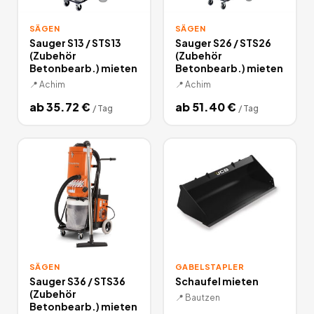
SÄGEN
SÄGEN
Sauger S13 / STS13
Sauger S26 / STS26
(Zubehör
(Zubehör
Betonbearb.) mieten
Betonbearb.) mieten
📍
Achim
📍
Achim
ab
35.72
€
ab
51.40
€
/
Tag
/
Tag
SÄGEN
GABELSTAPLER
Sauger S36 / STS36
Schaufel mieten
(Zubehör
📍
Bautzen
Betonbearb.) mieten