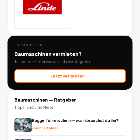
FÜR ANBIETER
Baumaschinen
vermieten?
Tausende Mieter warten auf dein Angebot.
Jetzt vermieten →
Baumaschinen
— Ratgeber
Tipps rund ums Mieten
Baggerführerschein — wann brauchst du ihn?
›
mehr erfahren