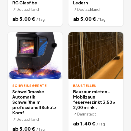
RG Glasfibe
Lederh
📍
Deutschland
📍
Deutschland
ab
5.00
€
ab
5.00
€
/
Tag
/
Tag
SCHWEISSGERÄTE
BAUSTELLEN
Schweißmaske
Bauzaun mieten –
Automatik
Mobilzaun
Schweißhelm
feuerverzinkt 3,50 ×
professionell Schutz
2,00 m inkl.
Komf
📍
Darmstadt
📍
Deutschland
ab
1.40
€
/
Tag
ab
5.00
€
/
Tag