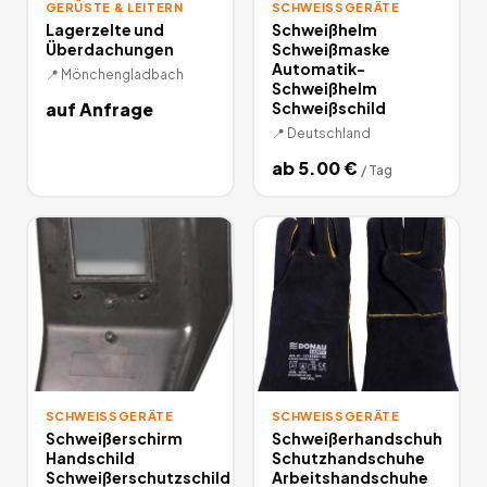
GERÜSTE & LEITERN
SCHWEISSGERÄTE
Lagerzelte und
Schweißhelm
Überdachungen
Schweißmaske
Automatik-
📍
Mönchengladbach
Schweißhelm
auf Anfrage
Schweißschild
📍
Deutschland
ab
5.00
€
/
Tag
SCHWEISSGERÄTE
SCHWEISSGERÄTE
Schweißerschirm
Schweißerhandschuh
Handschild
Schutzhandschuhe
Schweißerschutzschild
Arbeitshandschuhe