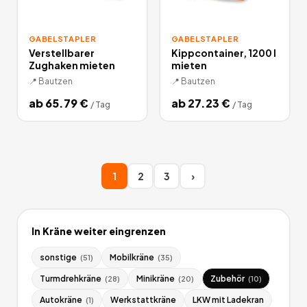
GABELSTAPLER
GABELSTAPLER
Verstellbarer
Kippcontainer, 1200 l
Zughaken mieten
mieten
📍
Bautzen
📍
Bautzen
ab
65.79
€
ab
27.23
€
/
Tag
/
Tag
1
2
3
›
In
Kräne
weiter eingrenzen
sonstige
Mobilkräne
(
51
)
(
35
)
Turmdrehkräne
Minikräne
Zubehör
(
28
)
(
20
)
(
10
)
Autokräne
Werkstattkräne
LKW mit Ladekran
(
1
)