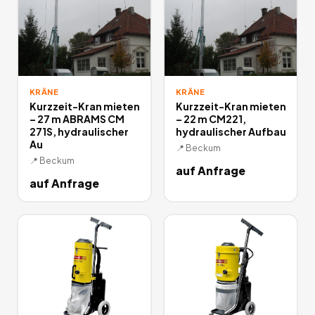
KRÄNE
KRÄNE
Kurzzeit-Kran mieten
Kurzzeit-Kran mieten
– 27 m ABRAMS CM
– 22 m CM221,
271S, hydraulischer
hydraulischer Aufbau
Au
📍
Beckum
📍
Beckum
auf Anfrage
auf Anfrage