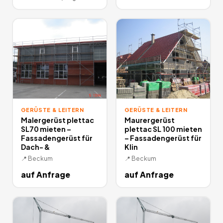
GERÜSTE & LEITERN
GERÜSTE & LEITERN
Malergerüst plettac
Maurergerüst
SL70 mieten –
plettac SL 100 mieten
Fassadengerüst für
– Fassadengerüst für
Dach- &
Klin
📍
Beckum
📍
Beckum
auf Anfrage
auf Anfrage