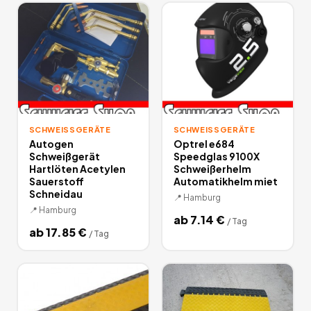
SCHWEISSGERÄTE
SCHWEISSGERÄTE
Autogen
Optrel e684
Schweißgerät
Speedglas 9100X
Hartlöten Acetylen
Schweißerhelm
Sauerstoff
Automatikhelm miet
Schneidau
📍
Hamburg
📍
Hamburg
ab
7.14
€
/
Tag
ab
17.85
€
/
Tag