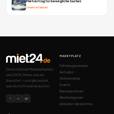
Mietvertrag für bewegliche Sachen
›
mehr erfahren
MARKTPLATZ
Fahrzeuge mieten
Deutschlands Mietmarktplatz
Autoabo
seit 2006. Miete, was du
Wohnmobile
brauchst — und gib zurück,
Events
was du nicht mehr brauchst.
Baumaschinen
Alle Kategorien
f
in
📸
Anbieter-Verzeichnis