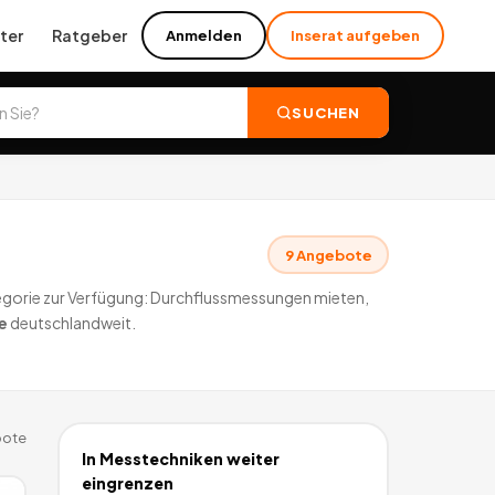
ter
Ratgeber
Anmelden
Inserat aufgeben
SUCHEN
9
Angebote
egorie zur Verfügung: Durchflussmessungen mieten,
e
deutschlandweit.
ote
In
Messtechniken
weiter
eingrenzen