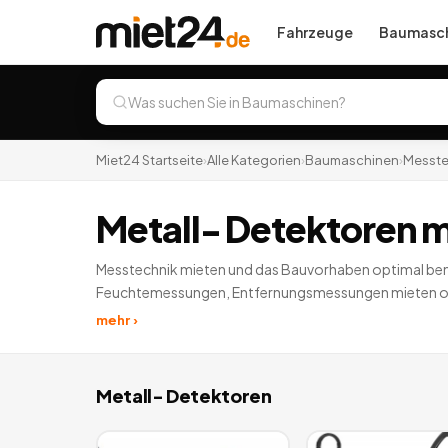
Fahrzeuge
Baumasch
Miet24 Startseite
›
Alle Kategorien
›
Baumaschinen
›
Messte
Metall- Detektoren 
Messtechnik mieten und das Bauvorhaben optimal beme
Feuchtemessungen, Entfernungsmessungen mieten oder
mehr ›
Metall- Detektoren