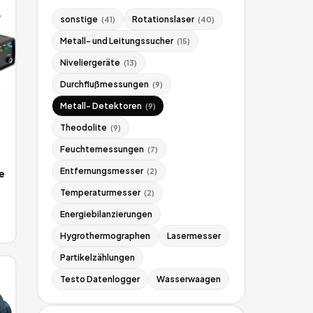
sonstige
Rotationslaser
(
41
)
(
40
)
Metall- und Leitungssucher
(
15
)
Niveliergeräte
(
13
)
Durchflußmessungen
(
9
)
Metall- Detektoren
(
9
)
Theodolite
(
9
)
Feuchtemessungen
(
7
)
Entfernungsmesser
(
2
)
e
Temperaturmesser
(
2
)
Energiebilanzierungen
Hygrothermographen
Lasermesser
Partikelzählungen
Testo Datenlogger
Wasserwaagen