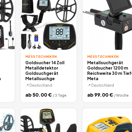
MESSTECHNIKEN
MESSTECHNIKEN
Goldsucher 14 Zoll
Metallsuchgerät
Metalldetektor
Goldsucher 1200 m
Goldsuchgerät
Reichweite 30 m Tief
n
Metallsuchge
Meta
📍
Deutschland
📍
Deutschland
ab
50.00
€
ab
99.00
€
/
3 Tage
/
Woche