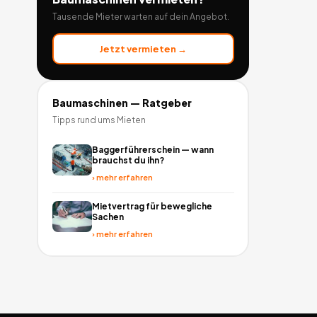
Tausende Mieter warten auf dein Angebot.
Jetzt vermieten →
Baumaschinen
— Ratgeber
Tipps rund ums Mieten
Baggerführerschein — wann
brauchst du ihn?
›
mehr erfahren
Mietvertrag für bewegliche
Sachen
›
mehr erfahren