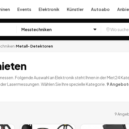
inen
Events
Elektronik
Künstler
Autoabo
Anbie
chniken
›
Metall- Detektoren
mieten
ssen. Folgende Auswahl an Elektronik steht Ihnen in der Miet24 Kat
 Lasermessungen. Wählen Sie Ihre spezielle Kategorie.
9
Angebot
9
Angeb