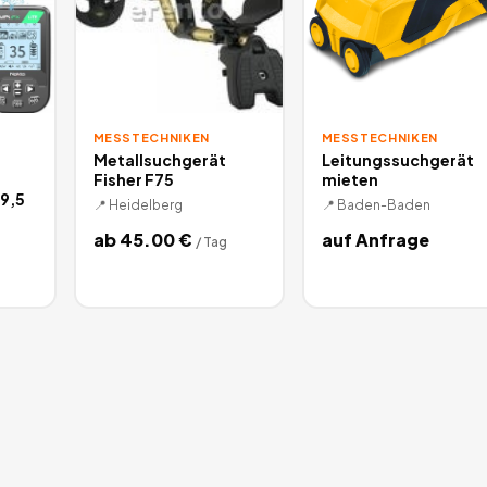
MESSTECHNIKEN
MESSTECHNIKEN
Metallsuchgerät
Leitungssuchgerät
Fisher F75
mieten
9,5
📍
Heidelberg
📍
Baden-Baden
ab
45.00
€
auf Anfrage
/
Tag