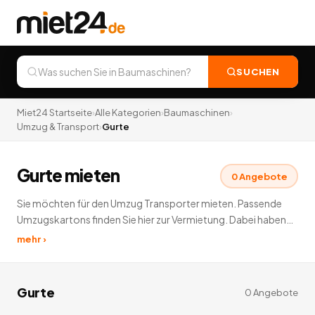
SUCHEN
Miet24 Startseite
›
Alle Kategorien
›
Baumaschinen
›
Umzug & Transport
›
Gurte
Gurte mieten
0
Angebote
Sie möchten für den Umzug Transporter mieten. Passende
Umzugskartons finden Sie hier zur Vermietung. Dabei haben
wir in den verschiedensten Kategorien zum Thema Umzug und
mehr ›
Transport mieten und das passendes Zubehör zur
Vermietung: Gurte, Umzugsdecken, Umzugskartons.
0
Angebote
deutschlandweit.
Gurte
0
Angebote