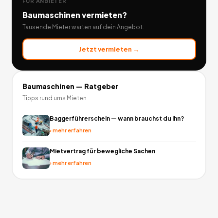
FÜR ANBIETER
Baumaschinen
vermieten?
Tausende Mieter warten auf dein Angebot.
Jetzt vermieten →
Baumaschinen
— Ratgeber
Tipps rund ums Mieten
Baggerführerschein — wann brauchst du ihn?
›
mehr erfahren
Mietvertrag für bewegliche Sachen
›
mehr erfahren