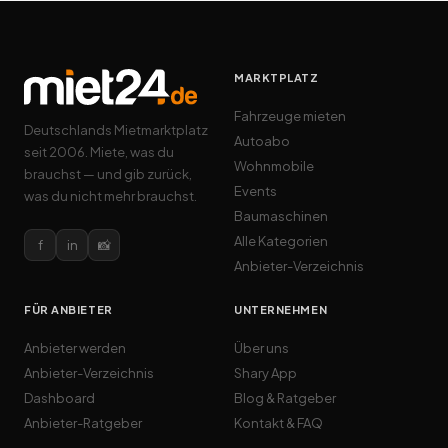
MARKTPLATZ
Fahrzeuge mieten
Deutschlands Mietmarktplatz
Autoabo
seit 2006. Miete, was du
Wohnmobile
brauchst — und gib zurück,
Events
was du nicht mehr brauchst.
Baumaschinen
Alle Kategorien
f
in
📸
Anbieter-Verzeichnis
FÜR ANBIETER
UNTERNEHMEN
Anbieter werden
Über uns
Anbieter-Verzeichnis
Shary App
Dashboard
Blog & Ratgeber
Anbieter-Ratgeber
Kontakt & FAQ