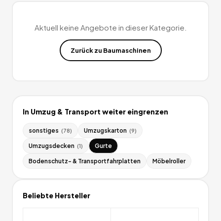
Aktuell keine Angebote in dieser Kategorie.
Zurück zu
Baumaschinen
In
Umzug & Transport
weiter eingrenzen
sonstiges
Umzugskarton
(
78
)
(
9
)
Umzugsdecken
Gurte
(
1
)
Bodenschutz- & Transportfahrplatten
Möbelroller
Beliebte Hersteller