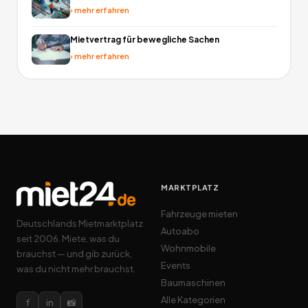
›
mehr erfahren
Mietvertrag für bewegliche Sachen
›
mehr erfahren
MARKTPLATZ
Fahrzeuge mieten
Deutschlands Mietmarktplatz
Autoabo
seit 2006. Miete, was du
Wohnmobile
brauchst — und gib zurück,
Events
was du nicht mehr brauchst.
Baumaschinen
Alle Kategorien
f
in
📸