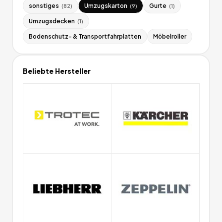
sonstiges
Umzugskarton
Gurte
(
82
)
(
9
)
(
1
)
Umzugsdecken
(
1
)
Bodenschutz- & Transportfahrplatten
Möbelroller
Beliebte Hersteller