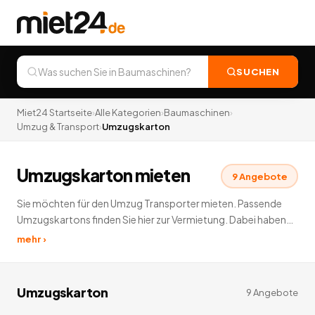
SUCHEN
Miet24 Startseite
›
Alle Kategorien
›
Baumaschinen
›
Umzug & Transport
›
Umzugskarton
Umzugskarton mieten
9
Angebote
Sie möchten für den Umzug Transporter mieten. Passende
Umzugskartons finden Sie hier zur Vermietung. Dabei haben
wir in den verschiedensten Kategorien zum Thema Umzug und
mehr ›
Transport mieten und das passendes Zubehör zur
Vermietung: Gurte, Umzugsdecken, Umzugskartons.
9
Angebote
deutschlandweit.
Umzugskarton
9
Angebote