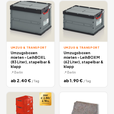
UMZUG & TRANSPORT
UMZUG & TRANSPORT
Umzugsboxen
Umzugsboxen
mieten – LeihBOX L
mieten – LeihBOX M
(83 Liter), stapelbar &
(62 Liter), stapelbar &
klapp
klapp
📍
Berlin
📍
Berlin
ab
2.40
€
ab
1.90
€
/
Tag
/
Tag