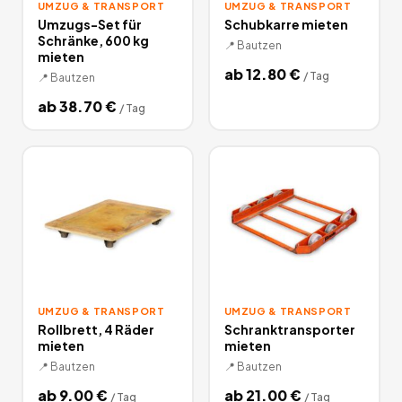
UMZUG & TRANSPORT
UMZUG & TRANSPORT
Umzugs-Set für
Schubkarre mieten
Schränke, 600 kg
📍
Bautzen
mieten
ab
12.80
€
/
Tag
📍
Bautzen
ab
38.70
€
/
Tag
UMZUG & TRANSPORT
UMZUG & TRANSPORT
Rollbrett, 4 Räder
Schranktransporter
mieten
mieten
📍
Bautzen
📍
Bautzen
ab
9.00
€
ab
21.00
€
/
Tag
/
Tag