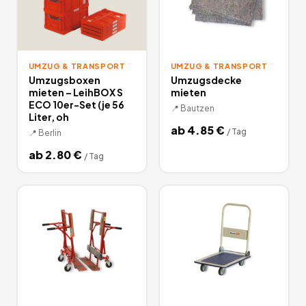
UMZUG & TRANSPORT
UMZUG & TRANSPORT
Umzugsboxen
Umzugsdecke
mieten – LeihBOX S
mieten
ECO 10er-Set (je 56
📍
Bautzen
Liter, oh
ab
4.85
€
/
Tag
📍
Berlin
ab
2.80
€
/
Tag