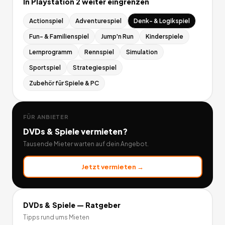
In
Playstation 2
weiter eingrenzen
Actionspiel
Adventurespiel
Denk- & Logikspiel
Fun- & Familienspiel
Jump'n Run
Kinderspiele
Lernprogramm
Rennspiel
Simulation
Sportspiel
Strategiespiel
Zubehör für Spiele & PC
FÜR ANBIETER
DVDs & Spiele
vermieten?
Tausende Mieter warten auf dein Angebot.
Jetzt vermieten →
DVDs & Spiele
— Ratgeber
Tipps rund ums Mieten