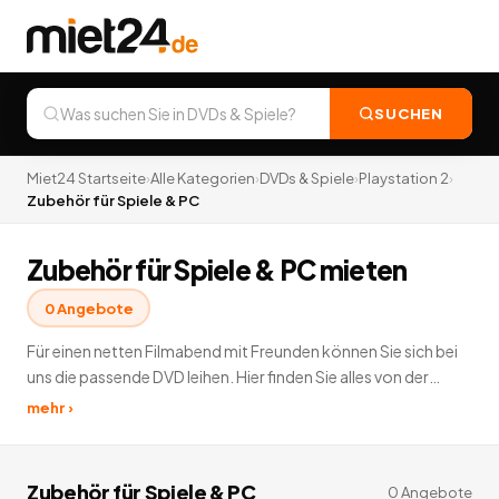
SUCHEN
Miet24 Startseite
›
Alle Kategorien
›
DVDs & Spiele
›
Playstation 2
›
Zubehör für Spiele & PC
Zubehör für Spiele & PC mieten
0
Angebote
Für einen netten Filmabend mit Freunden können Sie sich bei
uns die passende DVD leihen. Hier finden Sie alles von der
Komödie, über Horrorfilme bis hin zu Actionfilmen. Außerdem
mehr ›
können Sie bei Miet24 PC Spiele leihen und Konsolenspiele
leihen. Sparen Sie sich Ihr Geld für teure Neuerscheinungen,
indem Sie jetzt ein Wii Spiel leihen, ein Playstation Spiel leihen
Zubehör für Spiele & PC
0
Angebote