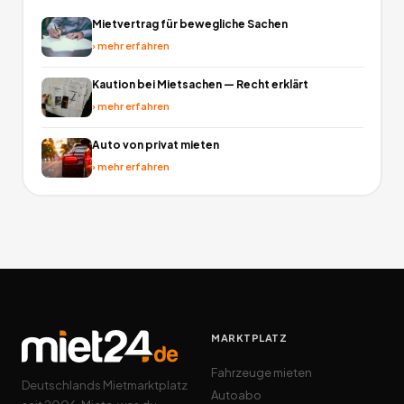
Mietvertrag für bewegliche Sachen
›
mehr erfahren
Kaution bei Mietsachen — Recht erklärt
›
mehr erfahren
Auto von privat mieten
›
mehr erfahren
MARKTPLATZ
Fahrzeuge mieten
Deutschlands Mietmarktplatz
Autoabo