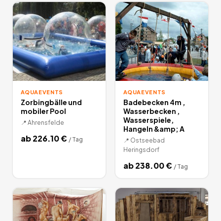
AQUAEVENTS
AQUAEVENTS
Zorbingbälle und
Badebecken 4m ,
mobiler Pool
Wasserbecken ,
Wasserspiele,
📍
Ahrensfelde
Hangeln &amp; A
ab
226.10
€
/
Tag
📍
Ostseebad
Heringsdorf
ab
238.00
€
/
Tag