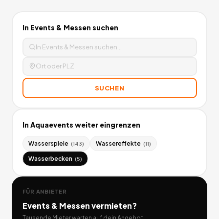
In
Events & Messen
suchen
SUCHEN
In
Aquaevents
weiter eingrenzen
Wasserspiele
Wassereffekte
(
143
)
(
11
)
Wasserbecken
(
5
)
FÜR ANBIETER
Events & Messen
vermieten?
Tausende Mieter warten auf dein Angebot.