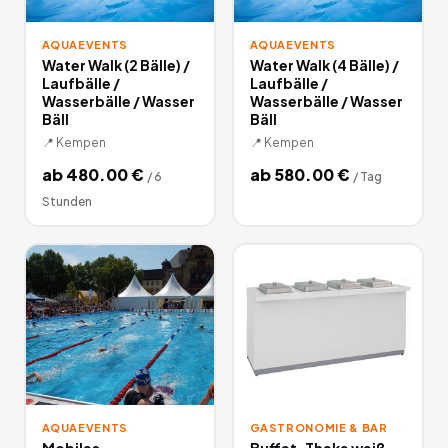
AQUAEVENTS
AQUAEVENTS
Water Walk (2 Bälle) /
Water Walk (4 Bälle) /
Laufbälle /
Laufbälle /
Wasserbälle / Wasser
Wasserbälle / Wasser
Bäll
Bäll
📍
Kempen
📍
Kempen
ab
480.00
€
ab
580.00
€
/
6
/
Tag
Stunden
AQUAEVENTS
GASTRONOMIE & BAR
Mobiles
Buffet-Theke weiß