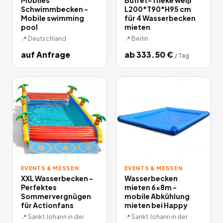
Schwimmbecken -
L200*T90*H95 cm
Mobile swimming
für 4 Wasserbecken
pool
mieten
📍
Deutschland
📍
Berlin
auf Anfrage
ab
333.50
€
/
Tag
EVENTS & MESSEN
EVENTS & MESSEN
XXL Wasserbecken -
Wasserbecken
Perfektes
mieten 6x8m -
Sommervergnügen
mobile Abkühlung
für Actionfans
mieten bei Happy
📍
Sankt Johann in der
📍
Sankt Johann in der