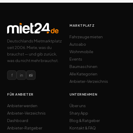
MARKTPLATZ
Fahrzeuge mieten
Deutschlands Mietmarktplatz
Autoabo
seit 2006. Miete, was du
Wohnmobile
brauchst — und gib zurück,
Events
was du nicht mehr brauchst.
Baumaschinen
Alle Kategorien
f
in
📸
Anbieter-Verzeichnis
FÜR ANBIETER
UNTERNEHMEN
Anbieter werden
Über uns
Anbieter-Verzeichnis
Shary App
Dashboard
Blog & Ratgeber
Anbieter-Ratgeber
Kontakt & FAQ