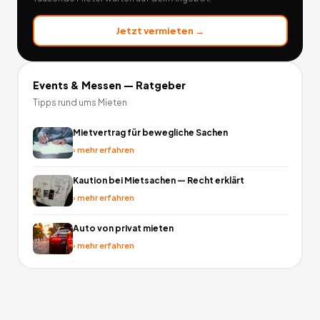
Jetzt vermieten →
Events & Messen
— Ratgeber
Tipps rund ums Mieten
Mietvertrag für bewegliche Sachen
›
mehr erfahren
Kaution bei Mietsachen — Recht erklärt
›
mehr erfahren
Auto von privat mieten
›
mehr erfahren