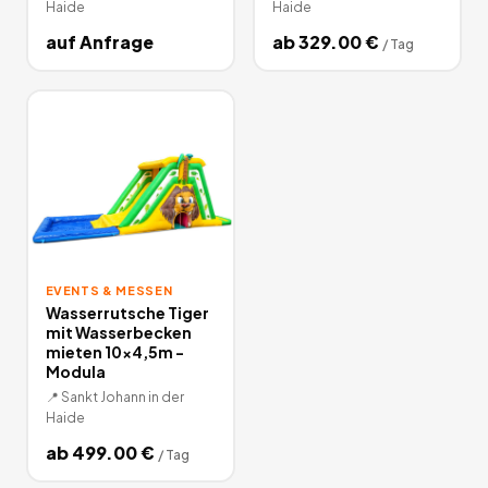
Haide
Haide
auf Anfrage
ab
329.00
€
/
Tag
EVENTS & MESSEN
Wasserrutsche Tiger
mit Wasserbecken
mieten 10×4,5m -
Modula
📍
Sankt Johann in der
Haide
ab
499.00
€
/
Tag