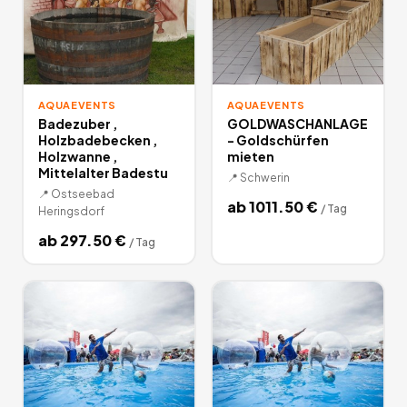
AQUAEVENTS
AQUAEVENTS
Badezuber ,
GOLDWASCHANLAGE
Holzbadebecken ,
- Goldschürfen
Holzwanne ,
mieten
Mittelalter Badestu
📍
Schwerin
📍
Ostseebad
ab
1011.50
€
/
Tag
Heringsdorf
ab
297.50
€
/
Tag