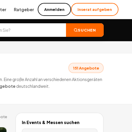
ter
Ratgeber
Anmelden
Inserat aufgeben
SUCHEN
151
Angebote
en. Eine große Anzahl an verschiedenen Aktionsgeräten
gebote
deutschlandweit.
ote
In
Events & Messen
suchen