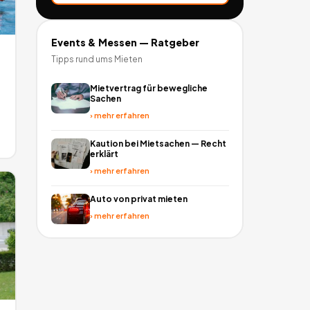
Events & Messen
— Ratgeber
Tipps rund ums Mieten
Mietvertrag für bewegliche
Sachen
›
mehr erfahren
Kaution bei Mietsachen — Recht
erklärt
›
mehr erfahren
Auto von privat mieten
›
mehr erfahren