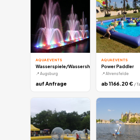
AQUAEVENTS
AQUAEVENTS
Wasserspiele/Wassershow
Power Paddler
📍
Augsburg
📍
Ahrensfelde
auf Anfrage
ab
1166.20
€
/
T