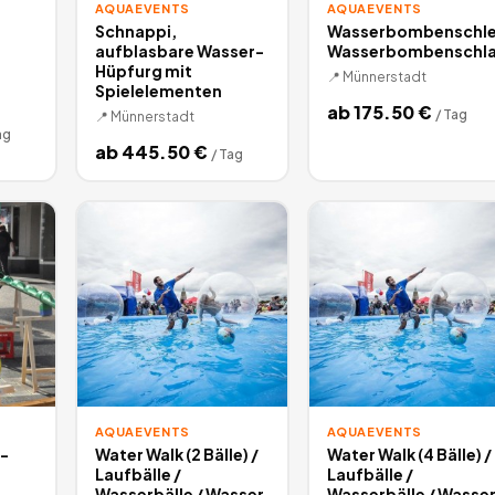
AQUAEVENTS
AQUAEVENTS
Schnappi,
Wasserbombenschle
aufblasbare Wasser-
Wasserbombenschla
Hüpfurg mit
📍
Münnerstadt
Spielelementen
ab
175.50
€
/
Tag
📍
Münnerstadt
ag
ab
445.50
€
/
Tag
AQUAEVENTS
AQUAEVENTS
-
Water Walk (2 Bälle) /
Water Walk (4 Bälle) /
Laufbälle /
Laufbälle /
Wasserbälle / Wasser
Wasserbälle / Wasse