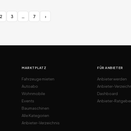
2
3
…
7
›
MARKTPLATZ
FÜR ANBIETER
Fahrzeuge mieten
Anbieter werden
Autoabo
Anbieter-Verzeich
Wohnmobile
Dashboard
Events
Anbieter-Ratgebe
Baumaschinen
Alle Kategorien
Anbieter-Verzeichnis