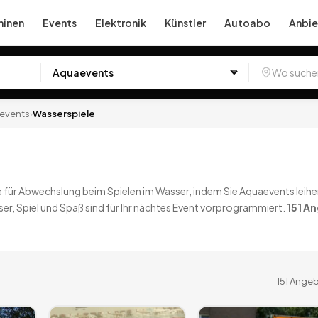
inen
Events
Elektronik
Künstler
Autoabo
Anbie
events
›
Wasserspiele
ie für Abwechslung beim Spielen im Wasser, indem Sie Aquaevents leih
er, Spiel und Spaß sind für Ihr nächtes Event vorprogrammiert.
151
An
151
Angeb