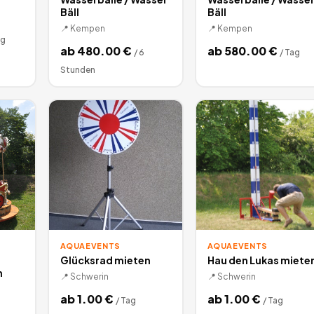
Bäll
Bäll
📍
Kempen
📍
Kempen
ag
ab
480.00
€
ab
580.00
€
/
6
/
Tag
Stunden
AQUAEVENTS
AQUAEVENTS
Glücksrad mieten
Hau den Lukas miete
n
📍
Schwerin
📍
Schwerin
ab
1.00
€
ab
1.00
€
/
Tag
/
Tag