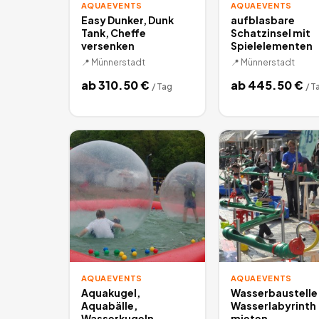
AQUAEVENTS
AQUAEVENTS
Easy Dunker, Dunk
aufblasbare
Tank, Cheffe
Schatzinsel mit
versenken
Spielelementen
📍
Münnerstadt
📍
Münnerstadt
ab
310.50
€
ab
445.50
€
/
Tag
/
T
AQUAEVENTS
AQUAEVENTS
Aquakugel,
Wasserbaustelle 
Aquabälle,
Wasserlabyrinth
Wasserkugeln,
mieten