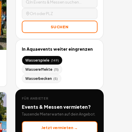
SUCHEN
In
Aquaevents
weiter eingrenzen
Wasserspiele
(
149
)
Wassereffekte
(
11
)
Wasserbecken
(
5
)
FÜR ANBIETER
Events & Messen
vermieten?
Tausende Mieter warten auf dein Angebot.
Jetzt vermieten →