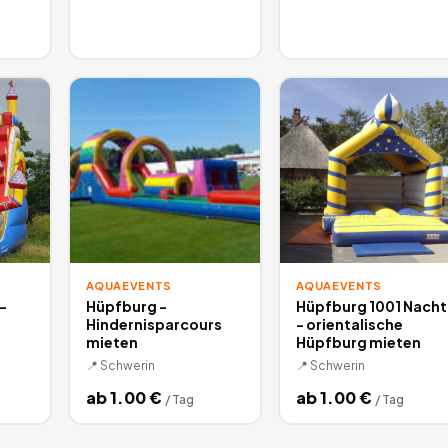
AQUAEVENTS
AQUAEVENTS
-
Hüpfburg -
Hüpfburg 1001 Nacht
Hindernisparcours
- orientalische
n
mieten
Hüpfburg mieten
📍
Schwerin
📍
Schwerin
ab
1.00
€
ab
1.00
€
/
Tag
/
Tag