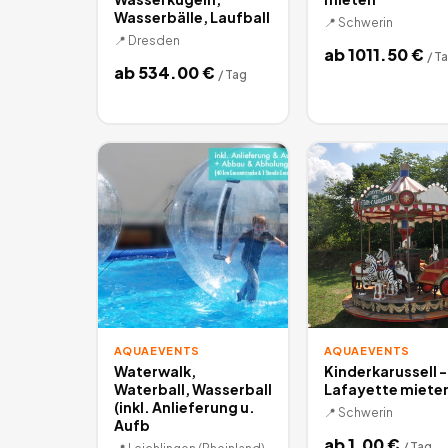
Wasserbälle, Laufball
📍
Schwerin
📍
Dresden
ab
1011.50
€
/
T
ab
534.00
€
/
Tag
AQUAEVENTS
AQUAEVENTS
Waterwalk,
Kinderkarussell -
Waterball, Wasserball
Lafayette miete
(inkl. Anlieferung u.
📍
Schwerin
Aufb
ab
1.00
€
/
Tag