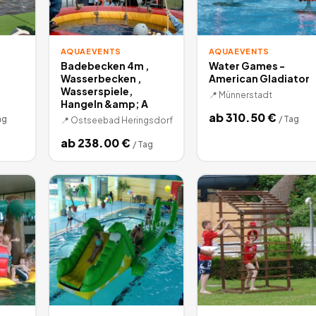
AQUAEVENTS
AQUAEVENTS
Badebecken 4m ,
Water Games -
Wasserbecken ,
American Gladiator
Wasserspiele,
📍
Münnerstadt
Hangeln &amp; A
ab
310.50
€
ag
/
Tag
📍
Ostseebad Heringsdorf
ab
238.00
€
/
Tag