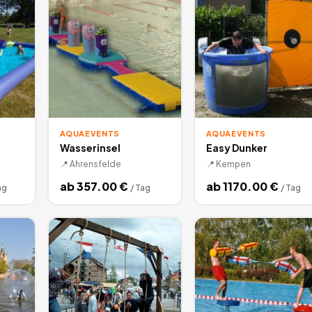
AQUAEVENTS
AQUAEVENTS
Wasserinsel
Easy Dunker
📍
Ahrensfelde
📍
Kempen
ab
357.00
€
ab
1170.00
€
ag
/
Tag
/
Tag