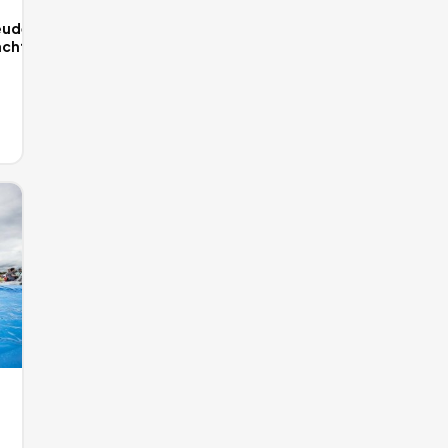
udern,
cht
r