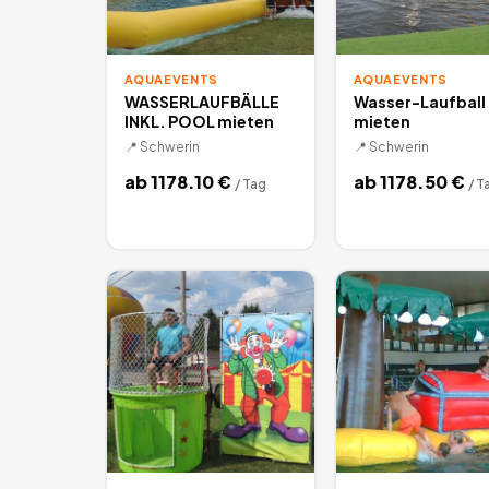
AQUAEVENTS
AQUAEVENTS
WASSERLAUFBÄLLE
Wasser-Laufball
INKL. POOL mieten
mieten
📍
Schwerin
📍
Schwerin
ab
1178.10
€
ab
1178.50
€
/
Tag
/
T