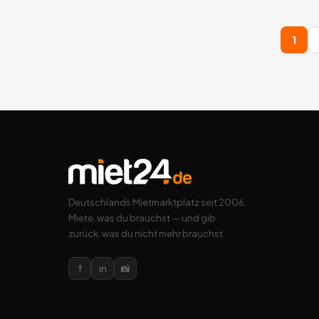
1
Deutschlands Mietmarktplatz seit 2006.
Miete, was du brauchst — und gib
zurück, was du nicht mehr brauchst.
f
in
📸