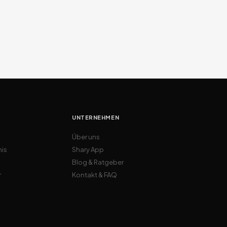
UNTERNEHMEN
Über uns
nis
Shary App
Blog & Ratgeber
r
Kontakt & FAQ