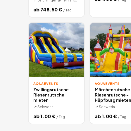
📍
Leichlingen (Rheinland)
ab
748.50
€
/
Tag
AQUAEVENTS
AQUAEVENTS
Zwillingsrutsche -
Märchenrutsche 
Riesenrutsche
Riesenrutsche -
mieten
Hüpfburg miete
📍
Schwerin
📍
Schwerin
ab
1.00
€
ab
1.00
€
/
Tag
/
Tag