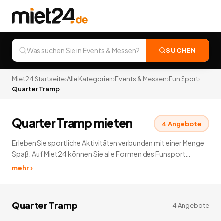
SUCHEN
Miet24 Startseite
›
Alle Kategorien
›
Events & Messen
›
Fun Sport
›
Quarter Tramp
Quarter Tramp mieten
4
Angebote
Erleben Sie sportliche Aktivitäten verbunden mit einer Menge
Spaß. Auf Miet24 können Sie alle Formen des Funsport
mieten. Ob Outdoor oder Indoor - Funsport bietet Ihnen
mehr ›
Herausforderung und Unterhaltung zugleich. Einfach auf
Miet24 Funsport mieten - Familie, Freunde und Kollegen
einladen und los geht der Wettkampf. Stellen Sie sich einer
Quarter Tramp
4
Angebote
neuen Challenge und zeigen Sie Ihren Mitstreitern, wer der