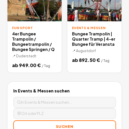
FUN SPORT
EVENTS & MESSEN
4er Bungee
Bungee Trampolin |
Trampolin /
Quarter Tramp | 4-er
Bungeetrampolin /
Bungee für Veransta
Bungee Springen / Q
📍
Augustdorf
📍
Duderstadt
ab
892.50
€
/
Tag
ab
949.00
€
/
Tag
In
Events & Messen
suchen
SUCHEN