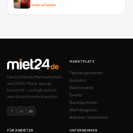
›
mehr erfahren
MARKTPLATZ
Fahrzeuge mieten
Deutschlands Mietmarktplatz
Autoabo
seit 2006. Miete, was du
Wohnmobile
brauchst — und gib zurück,
Events
was du nicht mehr brauchst.
Baumaschinen
Alle Kategorien
f
in
📸
Anbieter-Verzeichnis
FÜR ANBIETER
UNTERNEHMEN