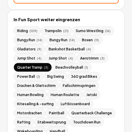
In
Fun Sport
weiter eingrenzen
Riding
Trampolin
Sumo Wrestling
(
109
)
(
21
)
(
16
)
Bungy Run
Bungy Run
Boxen
(
14
)
(
14
)
(
11
)
Gladiators
Bankshot Basketball
(
9
)
(
4
)
Jump Shot
Jump Shot
Aerotrimm
(
4
)
(
4
)
(
3
)
Quarter Tramp
Beachvolleyball
(
3
)
(
1
)
Power Ball
Big Swing
360 grad Bikes
(
1
)
Drachen & Gleitschirm
Fallschirmspringen
Human Bowling
Human Roulette
Jetski
Kitesailing & -surfing
Luftkissenboard
Motordrachen
Paintball
Quarterback Challenge
Rafting
Stabweitsprung
Touchdown Run
Wakeboarding
Handball