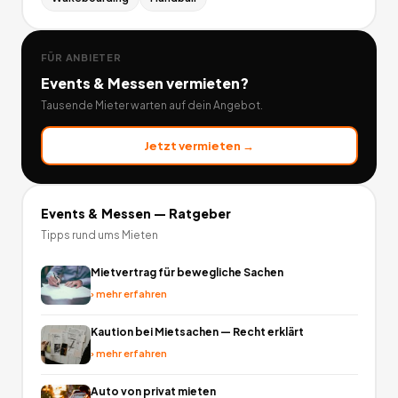
FÜR ANBIETER
Events & Messen
vermieten?
Tausende Mieter warten auf dein Angebot.
Jetzt vermieten →
Events & Messen
— Ratgeber
Tipps rund ums Mieten
Mietvertrag für bewegliche Sachen
›
mehr erfahren
Kaution bei Mietsachen — Recht erklärt
›
mehr erfahren
Auto von privat mieten