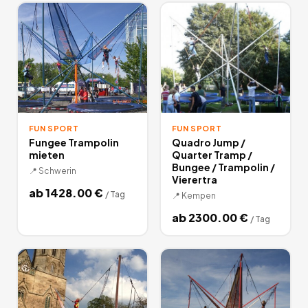
bessere ist.
4
Angebote
deutschlandweit.
FUN SPORT
FUN SPORT
Fungee Trampolin
Quadro Jump /
mieten
Quarter Tramp /
Bungee / Trampolin /
📍
Schwerin
Vierertra
ab
1428.00
€
/
Tag
📍
Kempen
ab
2300.00
€
/
Tag