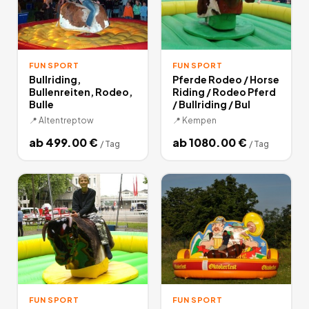
FUN SPORT
FUN SPORT
Bullriding,
Pferde Rodeo / Horse
Bullenreiten, Rodeo,
Riding / Rodeo Pferd
Bulle
/ Bullriding / Bul
📍
Altentreptow
📍
Kempen
ab
499.00
€
ab
1080.00
€
/
Tag
/
Tag
FUN SPORT
FUN SPORT