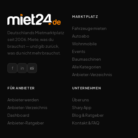
MARKTPLATZ
Fahrzeuge mieten
Deutschlands Mietmarktplatz
Autoabo
seit 2006. Miete, was du
Wohnmobile
brauchst — und gib zurück,
Events
was du nicht mehr brauchst.
Baumaschinen
Alle Kategorien
f
in
📸
Anbieter-Verzeichnis
FÜR ANBIETER
UNTERNEHMEN
Anbieter werden
Über uns
Anbieter-Verzeichnis
Shary App
Dashboard
Blog & Ratgeber
Anbieter-Ratgeber
Kontakt & FAQ