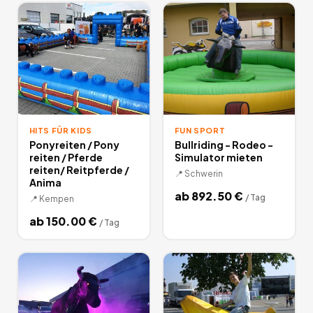
bessere ist.
58
Angebote
deutschlandweit.
HITS FÜR KIDS
FUN SPORT
Ponyreiten / Pony
Bullriding - Rodeo -
reiten / Pferde
Simulator mieten
reiten/ Reitpferde /
📍
Schwerin
Anima
ab
892.50
€
/
Tag
📍
Kempen
ab
150.00
€
/
Tag