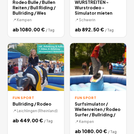
Rodeo Bulle / Bullen
WURSTREITEN -
Reiten / Bull Riding /
Wurstrodeo -
Bullriding / Wes
Simulator mieten
📍
Kempen
📍
Schwerin
ab
1080.00
€
ab
892.50
€
/
Tag
/
Tag
FUN SPORT
FUN SPORT
Bullriding / Rodeo
Surfsimulator /
Wellenreiten / Rodeo
📍
Leichlingen (Rheinland)
Surfer / Bullriding /
ab
449.00
€
/
Tag
📍
Kempen
ab
1080.00
€
/
Tag