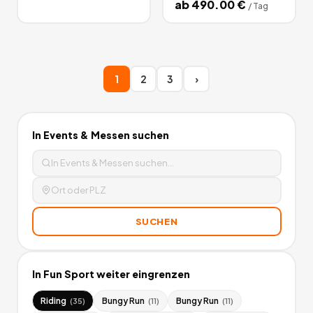
ab
490.00
€
/
Tag
1
2
3
›
In
Events & Messen
suchen
SUCHEN
In
Fun Sport
weiter eingrenzen
Riding
Bungy Run
Bungy Run
(
35
)
(
11
)
(
11
)