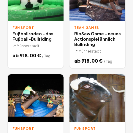
FUN SPORT
TEAM GAMES
Fußballrodeo - das
RipSaw Game – neues
Fußball-Bullriding
Actionspiel ähnlich
Bullriding
📍
Münnerstadt
📍
Münnerstadt
ab
918.00
€
/
Tag
ab
918.00
€
/
Tag
FUN SPORT
FUN SPORT