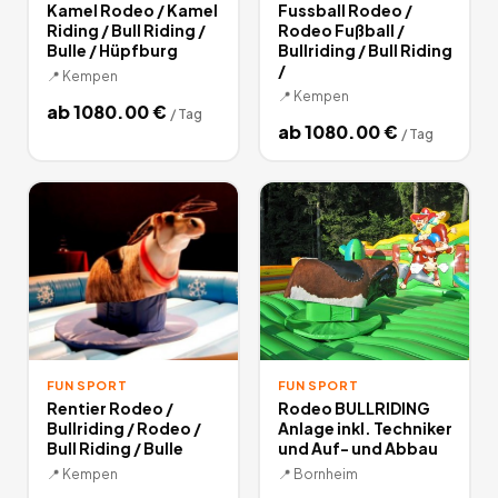
Kamel Rodeo / Kamel
Fussball Rodeo /
Riding / Bull Riding /
Rodeo Fußball /
Bulle / Hüpfburg
Bullriding / Bull Riding
/
📍
Kempen
📍
Kempen
ab
1080.00
€
/
Tag
ab
1080.00
€
/
Tag
FUN SPORT
FUN SPORT
Rentier Rodeo /
Rodeo BULLRIDING
Bullriding / Rodeo /
Anlage inkl. Techniker
Bull Riding / Bulle
und Auf- und Abbau
📍
Kempen
📍
Bornheim