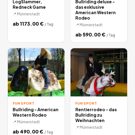
LogSlammer,
Bullriding deluxe -
Redneck Game
das exklusive
American Western
📍
Münnerstadt
Rodeo
ab
1173.00
€
/
Tag
📍
Münnerstadt
ab
590.00
€
/
Tag
FUN SPORT
FUN SPORT
Bullriding - American
Rentierrodeo - das
Western Rodeo
Bullriding zu
Weihnachten
📍
Münnerstadt
📍
Münnerstadt
ab
490.00
€
/
Tag