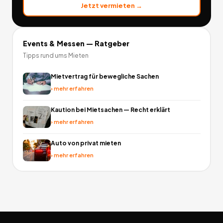
Jetzt vermieten →
Events & Messen
— Ratgeber
Tipps rund ums Mieten
Mietvertrag für bewegliche Sachen
›
mehr erfahren
Kaution bei Mietsachen — Recht erklärt
›
mehr erfahren
Auto von privat mieten
›
mehr erfahren