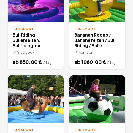
FUN SPORT
FUN SPORT
Bull Riding,
Bananen Rodeo /
Bullenreiten,
Banane reiten / Bull
Bullriding.eu
Riding / Bulle
📍
Gladbeck
📍
Kempen
ab
850.00
€
ab
1080.00
€
/
Tag
/
Tag
FUN SPORT
FUN SPORT