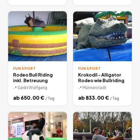
FUN SPORT
FUN SPORT
Rodeo Bull Riding
Krokodil - Alligator
inkl. Betreuung
Rodeo wie Bullriding
📍
Sankt Wolfgang
📍
Münnerstadt
ab
650.00
€
ab
833.00
€
/
Tag
/
Tag