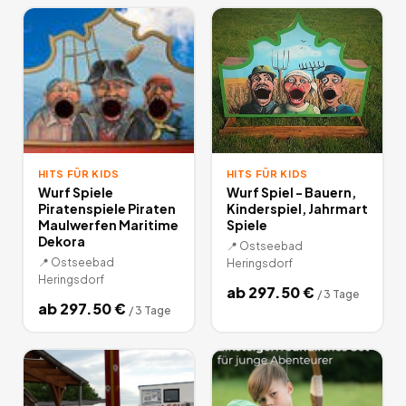
HITS FÜR KIDS
HITS FÜR KIDS
Wurf Spiele
Wurf Spiel - Bauern,
Piratenspiele Piraten
Kinderspiel, Jahrmart
Maulwerfen Maritime
Spiele
Dekora
📍
Ostseebad
📍
Ostseebad
Heringsdorf
Heringsdorf
ab
297.50
€
/
3 Tage
ab
297.50
€
/
3 Tage