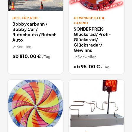
HITS FÜR KIDS
GEWINNSPIELE &
CASINO
Bobbycarbahn /
SONDERPREIS
Bobby Car /
Glücksrad/ Profi-
Rutschauto / Rutsch
Glücksrad/
Auto
Glücksräder/
📍
Kempen
Gewinns
ab
810.00
€
/
Tag
📍
Schwollen
ab
95.00
€
/
Tag