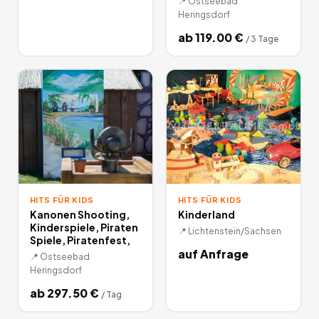
📍
Ostseebad
Heringsdorf
ab
119.00
€
/
3 Tage
HITS FÜR KIDS
HITS FÜR KIDS
Kanonen Shooting,
Kinderland
Kinderspiele, Piraten
📍
Lichtenstein/Sachsen
Spiele, Piratenfest,
auf Anfrage
📍
Ostseebad
Heringsdorf
ab
297.50
€
/
Tag