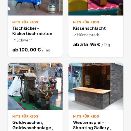
HITS FÜR KIDS
HITS FÜR KIDS
Tischkicker -
Kissenschlacht
Kickertisch mieten
📍
Münnerstadt
📍
Schwerin
ab
315.95
€
/
Tag
ab
100.00
€
/
Tag
HITS FÜR KIDS
HITS FÜR KIDS
Goldwaschen,
Westernspiel -
Goldwaschanlage ,
Shooting Gallery ,