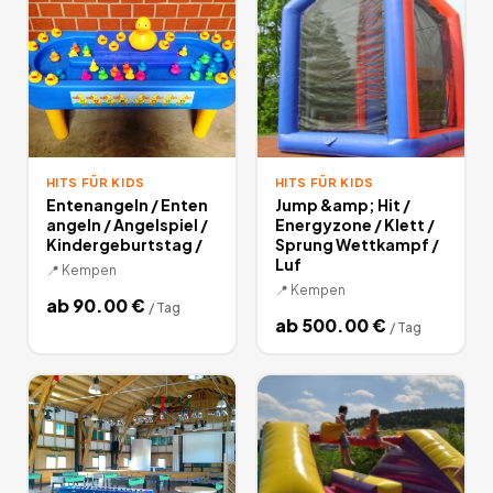
HITS FÜR KIDS
HITS FÜR KIDS
Entenangeln / Enten
Jump &amp; Hit /
angeln / Angelspiel /
Energyzone / Klett /
Kindergeburtstag /
Sprung Wettkampf /
Luf
📍
Kempen
📍
Kempen
ab
90.00
€
/
Tag
ab
500.00
€
/
Tag