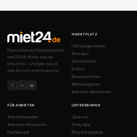
MARKTPLATZ
Fahrzeuge mieten
Deutschlands Mietmarktplatz
Autoabo
seit 2006. Miete, was du
Wohnmobile
brauchst — und gib zurück,
Events
was du nicht mehr brauchst.
Baumaschinen
Alle Kategorien
f
in
📸
Anbieter-Verzeichnis
FÜR ANBIETER
UNTERNEHMEN
Anbieter werden
Über uns
Anbieter-Verzeichnis
Shary App
Dashboard
Blog & Ratgeber