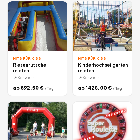
HITS FÜR KIDS
HITS FÜR KIDS
Riesenrutsche
Kinderhochseilgarten
mieten
mieten
📍
Schwerin
📍
Schwerin
ab
892.50
€
ab
1428.00
€
/
Tag
/
Tag