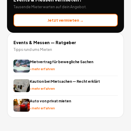
Tausende Mieter warten auf dein Angebot.
Jetzt vermieten →
Events & Messen
— Ratgeber
Tipps rund ums Mieten
Mietvertrag für bewegliche Sachen
›
mehr erfahren
Kaution bei Mietsachen — Recht erklärt
›
mehr erfahren
Auto von privat mieten
›
mehr erfahren