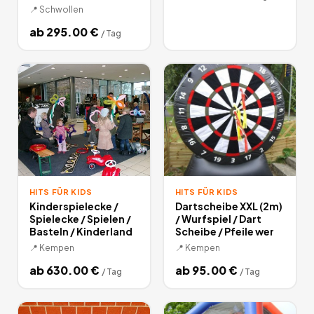
📍
Schwollen
ab
295.00
€
/
Tag
HITS FÜR KIDS
HITS FÜR KIDS
Kinderspielecke /
Dartscheibe XXL (2m)
Spielecke / Spielen /
/ Wurfspiel / Dart
Basteln / Kinderland
Scheibe / Pfeile wer
📍
Kempen
📍
Kempen
ab
630.00
€
ab
95.00
€
/
Tag
/
Tag