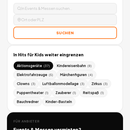
SUCHEN
In
Hits für Kids
weiter eingrenzen
Aktionsgeräte
Kindereisenbahn
(
37
)
(
8
)
Elektrofahrzeuge
Märchenfiguren
(
5
)
(
4
)
Clowns
Luftballonmodellage
Zirkus
(
3
)
(
3
)
(
3
)
Puppentheater
Zauberer
Reitspaß
(
1
)
(
1
)
(
1
)
Bauchredner
Kinder-Basteln
FÜR ANBIETER
Events & Messen
vermieten?