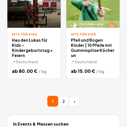
HITS FÜR KIDS
HITS FÜR KIDS
Hau den Lukas für
Pfeil und Bogen
Kids –
Kinder | 10 Pfeile mit
Kindergeburtstag +
Gummispitze Köcher
Feiern
un
📍
Deutschland
📍
Deutschland
ab
80.00
€
ab
15.00
€
/
Tag
/
Tag
1
2
›
In
Events & Messen
suchen