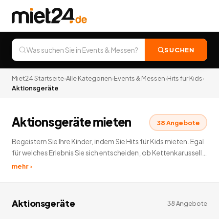
SUCHEN
Miet24 Startseite
›
Alle Kategorien
›
Events & Messen
›
Hits für Kids
›
Aktionsgeräte
Aktionsgeräte mieten
38
Angebote
Begeistern Sie Ihre Kinder, indem Sie Hits für Kids mieten. Egal
für welches Erlebnis Sie sich entscheiden, ob Kettenkarussell,
Clowns Auftritt oder Sonstiges, für Ihre Kinder bieten wir nur
mehr ›
das Beste an. Also schon jetzt eine Kinderbeschäftigung
mieten, von der noch lange gesprochen wird.
38
Angebote
deutschlandweit.
Aktionsgeräte
38
Angebote