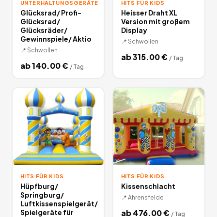
UNTERHALTUNGSGERÄTE
HITS FÜR KIDS
Glücksrad/ Profi-
Heisser Draht XL
Glücksrad/
Version mit großem
Glücksräder/
Display
Gewinnspiele/ Aktio
📍
Schwollen
📍
Schwollen
ab
315.00
€
/
Tag
ab
140.00
€
/
Tag
HITS FÜR KIDS
HITS FÜR KIDS
Hüpfburg/
Kissenschlacht
Springburg/
📍
Ahrensfelde
Luftkissenspielgerät/
Spielgeräte für
ab
476.00
€
/
Tag