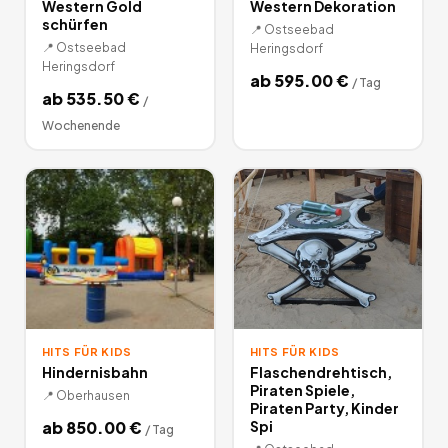
Western Gold
Western Dekoration
schürfen
📍
Ostseebad
📍
Ostseebad
Heringsdorf
Heringsdorf
ab
595.00
€
/
Tag
ab
535.50
€
/
Wochenende
HITS FÜR KIDS
HITS FÜR KIDS
Hindernisbahn
Flaschendrehtisch,
Piraten Spiele,
📍
Oberhausen
Piraten Party, Kinder
ab
850.00
€
Spi
/
Tag