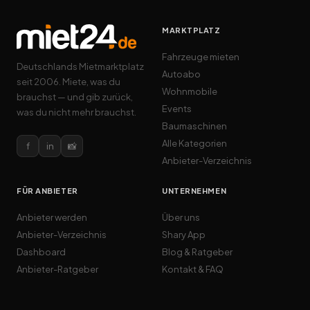
MARKTPLATZ
Fahrzeuge mieten
Deutschlands Mietmarktplatz
Autoabo
seit 2006. Miete, was du
Wohnmobile
brauchst — und gib zurück,
Events
was du nicht mehr brauchst.
Baumaschinen
Alle Kategorien
f
in
📸
Anbieter-Verzeichnis
FÜR ANBIETER
UNTERNEHMEN
Anbieter werden
Über uns
Anbieter-Verzeichnis
Shary App
Dashboard
Blog & Ratgeber
Anbieter-Ratgeber
Kontakt & FAQ