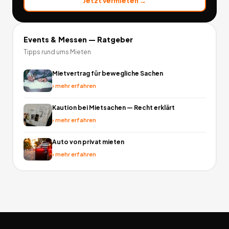
Jetzt vermieten →
Events & Messen
— Ratgeber
Tipps rund ums Mieten
Mietvertrag für bewegliche Sachen
›
mehr erfahren
Kaution bei Mietsachen — Recht erklärt
›
mehr erfahren
Auto von privat mieten
›
mehr erfahren