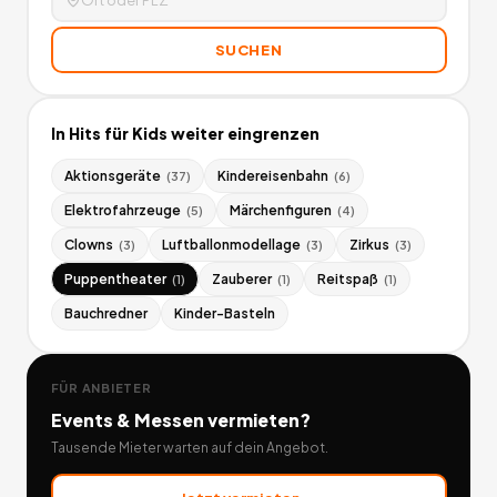
SUCHEN
In
Hits für Kids
weiter eingrenzen
Aktionsgeräte
Kindereisenbahn
(
37
)
(
6
)
Elektrofahrzeuge
Märchenfiguren
(
5
)
(
4
)
Clowns
Luftballonmodellage
Zirkus
(
3
)
(
3
)
(
3
)
Puppentheater
Zauberer
Reitspaß
(
1
)
(
1
)
(
1
)
Bauchredner
Kinder-Basteln
FÜR ANBIETER
Events & Messen
vermieten?
Tausende Mieter warten auf dein Angebot.