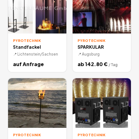
PYROTECHNIK
PYROTECHNIK
Standfackel
SPARKULAR
📍
Lichtenstein/Sachsen
📍
Augsburg
auf Anfrage
ab
142.80
€
/
Tag
PYROTECHNIK
PYROTECHNIK