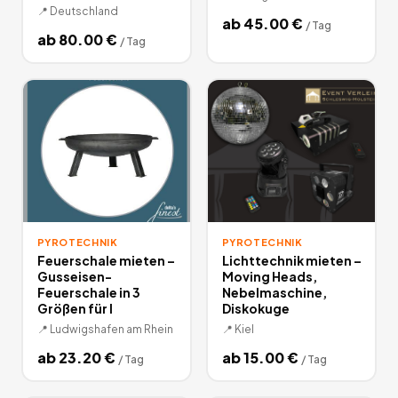
📍
Deutschland
ab
45.00
€
/
Tag
ab
80.00
€
/
Tag
PYROTECHNIK
PYROTECHNIK
Feuerschale mieten –
Lichttechnik mieten –
Gusseisen-
Moving Heads,
Feuerschale in 3
Nebelmaschine,
Größen für I
Diskokuge
📍
Ludwigshafen am Rhein
📍
Kiel
ab
23.20
€
ab
15.00
€
/
Tag
/
Tag