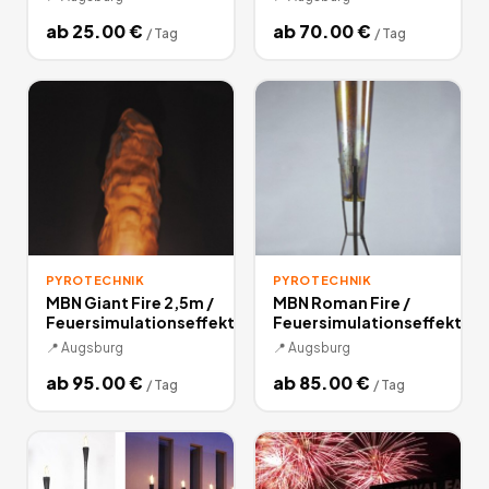
ab
25.00
€
ab
70.00
€
/
Tag
/
Tag
PYROTECHNIK
PYROTECHNIK
MBN Giant Fire 2,5m /
MBN Roman Fire /
Feuersimulationseffekt
Feuersimulationseffekt
📍
Augsburg
📍
Augsburg
ab
95.00
€
ab
85.00
€
/
Tag
/
Tag