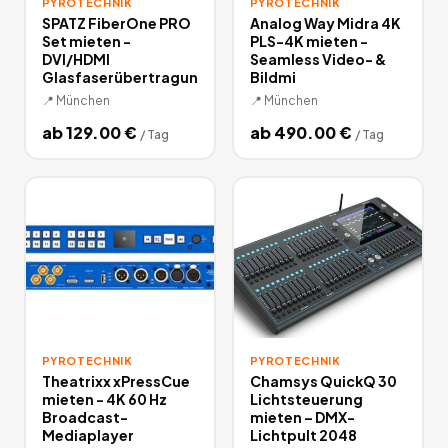
PYROTECHNIK
PYROTECHNIK
SPATZ FiberOne PRO
Analog Way Midra 4K
Set mieten -
PLS-4K mieten -
DVI/HDMI
Seamless Video- &
Glasfaserübertragun
Bildmi
📍
München
📍
München
ab
129.00
€
ab
490.00
€
/
Tag
/
Tag
PYROTECHNIK
PYROTECHNIK
Theatrixx xPressCue
Chamsys QuickQ 30
mieten - 4K 60 Hz
Lichtsteuerung
Broadcast-
mieten – DMX-
Mediaplayer
Lichtpult 2048