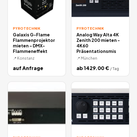
PYROTECHNIK
PYROTECHNIK
Galaxis G-Flame
Analog Way Alta 4K
Flammenprojektor
Zenith 200 mieten -
mieten – DMX-
4K60
Flammeneffekt
Präsentationsmis
📍
Konstanz
📍
München
auf Anfrage
ab
1429.00
€
/
Tag