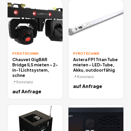
PYROTECHNIK
PYROTECHNIK
Chauvet GigBAR
Astera FP1 Titan Tube
Bridge ILS mieten – 2-
mieten – LED-Tube,
in-1 Lichtsystem,
Akku, outdoorfähig
schne
📍
Konstanz
📍
Konstanz
auf Anfrage
auf Anfrage