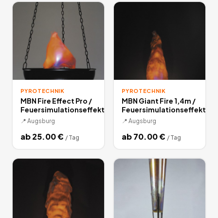
PYROTECHNIK
PYROTECHNIK
MBN Fire Effect Pro /
MBN Giant Fire 1,4m /
Feuersimulationseffekt
Feuersimulationseffekt
📍
Augsburg
📍
Augsburg
ab
25.00
€
ab
70.00
€
/
Tag
/
Tag