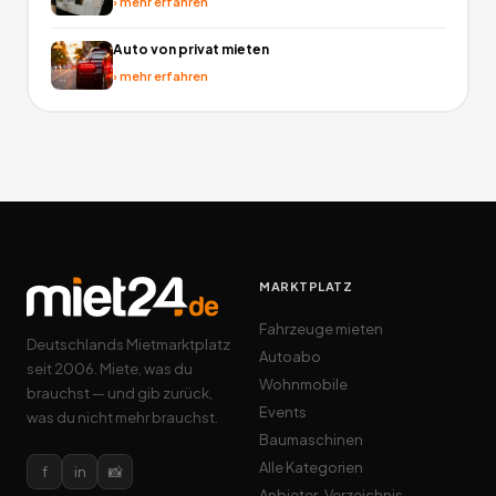
›
mehr erfahren
Auto von privat mieten
›
mehr erfahren
MARKTPLATZ
Fahrzeuge mieten
Deutschlands Mietmarktplatz
Autoabo
seit 2006. Miete, was du
Wohnmobile
brauchst — und gib zurück,
Events
was du nicht mehr brauchst.
Baumaschinen
Alle Kategorien
f
in
📸
Anbieter-Verzeichnis