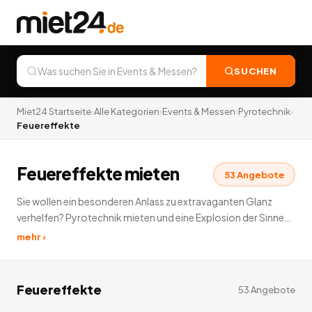
SUCHEN
Miet24 Startseite
›
Alle Kategorien
›
Events & Messen
›
Pyrotechnik
›
Feuereffekte
Feuereffekte mieten
53
Angebote
Sie wollen ein besonderen Anlass zu extravaganten Glanz
verhelfen? Pyrotechnik mieten und eine Explosion der Sinne
über sich erstrahlen lassen. Auch Lust bekommen, sich
mehr ›
Pyrotechnik zu leihen? Dann haben wir in den folgenden
Unterkategorien das Richtige für Sie zusammengestellt.
53
Angebote
deutschlandweit.
Feuereffekte
53
Angebote