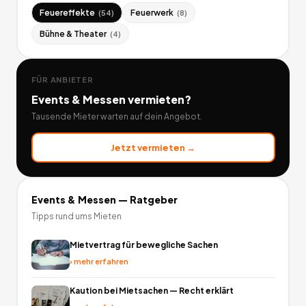
Feuereffekte
Feuerwerk
(
54
)
(
8
)
Bühne & Theater
(
4
)
FÜR ANBIETER
Events & Messen
vermieten?
Tausende Mieter warten auf dein Angebot.
Jetzt vermieten →
Events & Messen
— Ratgeber
Tipps rund ums Mieten
Mietvertrag für bewegliche Sachen
›
mehr erfahren
Kaution bei Mietsachen — Recht erklärt