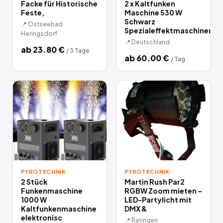
Facke für Historische
2 x Kaltfunken
Feste,
Maschine 530 W
Schwarz
📍
Ostseebad
Spezialeffektmaschinen
Heringsdorf
📍
Deutschland
ab
23.80
€
/
3 Tage
ab
60.00
€
/
Tag
PYROTECHNIK
PYROTECHNIK
2 Stück
Martin Rush Par2
Funkenmaschine
RGBW Zoom mieten –
1000 W
LED-Partylicht mit
Kaltfunkenmaschine
DMX &
elektronisc
📍
Ratingen