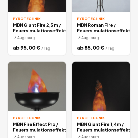
PYROTECHNIK
PYROTECHNIK
MBN Giant Fire 2,5 m /
MBN Roman Fire /
Feuersimulationseffekt
Feuersimulationseffekt
📍
Augsburg
📍
Augsburg
ab
95.00
€
ab
85.00
€
/
Tag
/
Tag
PYROTECHNIK
PYROTECHNIK
MBN Fire Effect Pro /
MBN Giant Fire 1,4m /
Feuersimulationseffekt
Feuersimulationseffekt
📍
Augsburg
📍
Augsburg