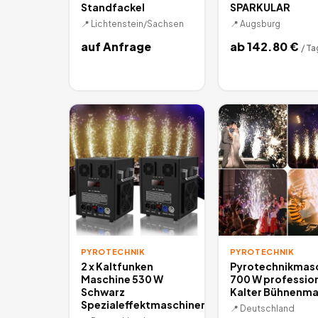
Standfackel
SPARKULAR
📍
Lichtenstein/Sachsen
📍
Augsburg
auf Anfrage
ab
142.80
€
/
Ta
PYROTECHNIK
PYROTECHNIK
2 x Kaltfunken
Pyrotechnikmas
Maschine 530 W
700 W profession
Schwarz
Kalter Bühnenm
Spezialeffektmaschinen
📍
Deutschland