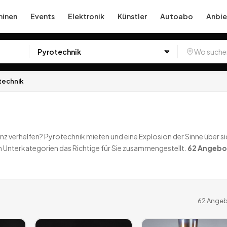
inen
Events
Elektronik
Künstler
Autoabo
Anbie
technik
nz verhelfen? Pyrotechnik mieten und eine Explosion der Sinne über s
n Unterkategorien das Richtige für Sie zusammengestellt.
62
Angebo
62
Angeb