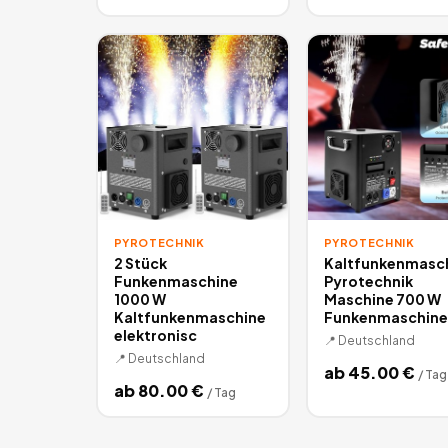
PYROTECHNIK
PYROTECHNIK
2 Stück
Kaltfunkenmasc
Funkenmaschine
Pyrotechnik
1000 W
Maschine 700 W
Kaltfunkenmaschine
Funkenmaschine
elektronisc
📍
Deutschland
📍
Deutschland
ab
45.00
€
/
Tag
ab
80.00
€
/
Tag