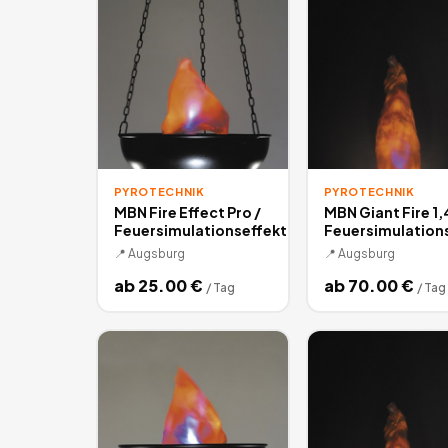
PYROTECHNIK
PYROTECHNIK
MBN Fire Effect Pro /
MBN Giant Fire 1,
Feuersimulationseffekt
Feuersimulation
📍
Augsburg
📍
Augsburg
ab
25.00
€
ab
70.00
€
/
Tag
/
Tag