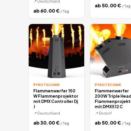
📍
Deutschland
ab
50.00
€
/
Tag
ab
60.00
€
/
Tag
PYROTECHNIK
PYROTECHNIK
Flammenwerfer 150
Flammenwerfer
W Flammenprojektor
200W Triple Hea
mit DMX Controller Dj
Flammenprojekt
J
mit DMX512 C
📍
Deutschland
📍
Elsdorf
ab
30.00
€
ab
50.00
€
/
Tag
/
Tag