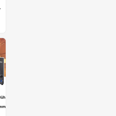
,
ühneneffekt,
mmenstra