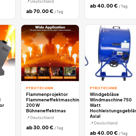
📍
Deutschland
ab
40.00
€
/
Tag
ab
70.00
€
/
Tag
PYROTECHNIK
PYROTECHNIK
Flammenprojektor
Windgebläse
d
Flammeneffektmaschine
Windmaschine 750
or
200 W
Watt
Bühneneffektmas
Hochleistungsgeblä
Axial
📍
Deutschland
📍
Deutschland
ab
30.00
€
/
Tag
ab
40.00
€
/
Tag