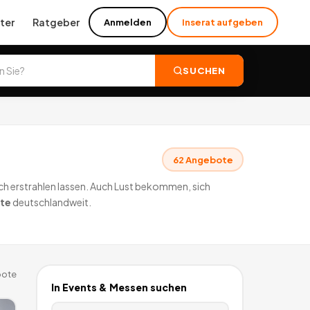
ter
Ratgeber
Anmelden
Inserat aufgeben
SUCHEN
62
Angebote
ich erstrahlen lassen. Auch Lust bekommen, sich
te
deutschlandweit.
ote
In
Events & Messen
suchen