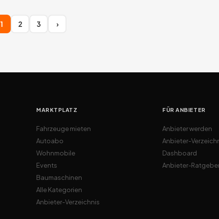
1
2
3
›
MARKTPLATZ
FÜR ANBIETER
Fahrzeuge mieten
Anbieter werden
Autoabo
Anbieter-Verzeich
Wohnmobile
Dashboard
Events
Anbieter-Ratgebe
Baumaschinen
Alle Kategorien
Anbieter-Verzeichnis