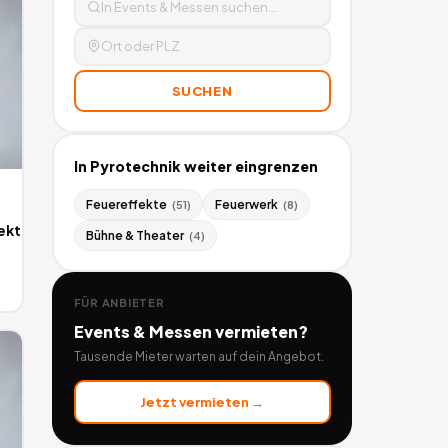
SUCHEN
In
Pyrotechnik
weiter eingrenzen
Feuereffekte
Feuerwerk
(
51
)
(
8
)
ekt
Bühne & Theater
(
4
)
FÜR ANBIETER
Events & Messen
vermieten?
Tausende Mieter warten auf dein Angebot.
Jetzt vermieten →