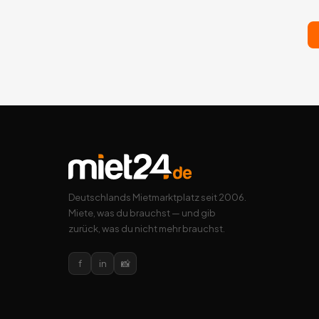
Deutschlands Mietmarktplatz seit 2006.
Miete, was du brauchst — und gib
zurück, was du nicht mehr brauchst.
f
in
📸