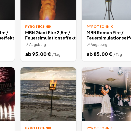
PYROTECHNIK
PYROTECHNIK
4m /
MBN Giant Fire 2,5m /
MBN Roman Fire /
seffekt
Feuersimulationseffekt
Feuersimulationseff
📍
Augsburg
📍
Augsburg
ab
95.00
€
ab
85.00
€
/
Tag
/
Tag
PYROTECHNIK
PYROTECHNIK