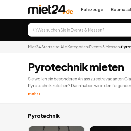
Fahrzeuge
Baumasch
Miet24 Startseite
›
Alle Kategorien
›
Events & Messen
›
Pyro
Pyrotechnik mieten
Sie wollen ein besonderen Anlass zu extravaganten Gla
Pyrotechnik zu leihen? Dann haben wir in den folgende
mehr ›
Pyrotechnik