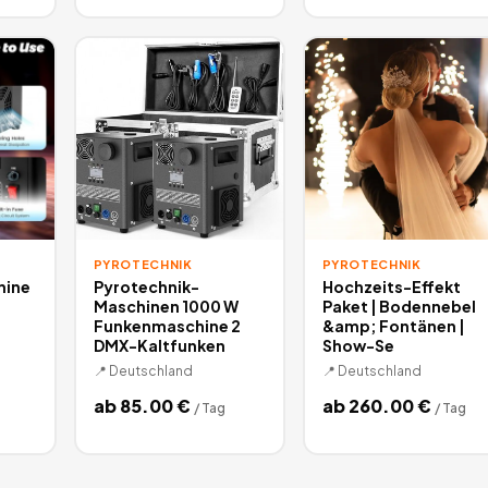
PYROTECHNIK
PYROTECHNIK
hine
Pyrotechnik-
Hochzeits-Effekt
Maschinen 1000 W
Paket | Bodennebel
Funkenmaschine 2
&amp; Fontänen |
DMX-Kaltfunken
Show-Se
📍
Deutschland
📍
Deutschland
ab
85.00
€
ab
260.00
€
/
Tag
/
Tag