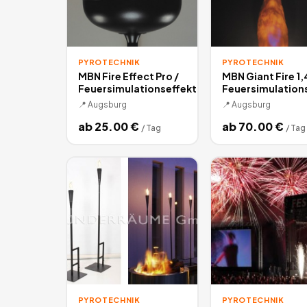
PYROTECHNIK
PYROTECHNIK
MBN Fire Effect Pro /
MBN Giant Fire 1,
Feuersimulationseffekt
Feuersimulation
📍
Augsburg
📍
Augsburg
ab
25.00
€
ab
70.00
€
/
Tag
/
Tag
PYROTECHNIK
PYROTECHNIK