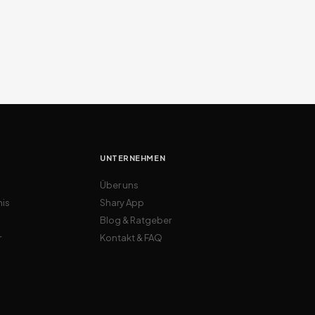
UNTERNEHMEN
Über uns
nis
Shary App
Blog & Ratgeber
r
Kontakt & FAQ