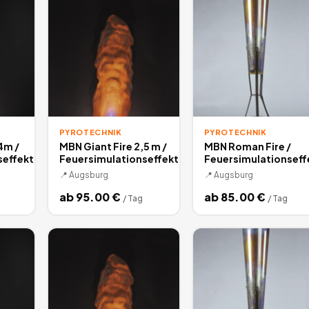
PYROTECHNIK
PYROTECHNIK
4m /
MBN Giant Fire 2,5 m /
MBN Roman Fire /
seffekt
Feuersimulationseffekt
Feuersimulationseff
📍
Augsburg
📍
Augsburg
ab
95.00
€
ab
85.00
€
/
Tag
/
Tag