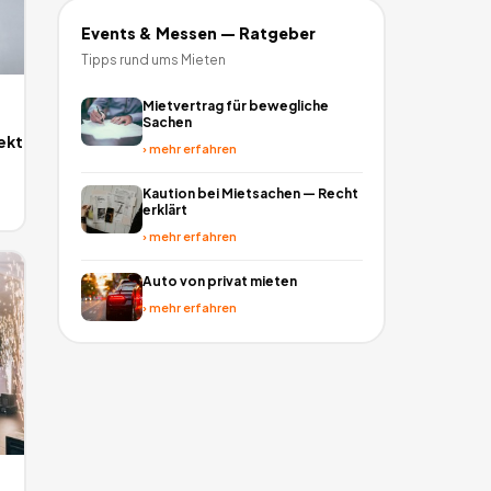
Events & Messen
— Ratgeber
Tipps rund ums Mieten
Mietvertrag für bewegliche
Sachen
ekt
›
mehr erfahren
Kaution bei Mietsachen — Recht
erklärt
›
mehr erfahren
Auto von privat mieten
›
mehr erfahren