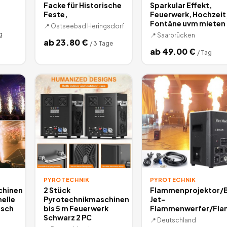
Facke für Historische
Sparkular Effekt,
Feste,
Feuerwerk, Hochzeit
Fontäne uvm mieten
📍
Ostseebad Heringsdorf
g
📍
Saarbrücken
ab
23.80
€
/
3 Tage
ab
49.00
€
/
Tag
PYROTECHNIK
PYROTECHNIK
chinen
2 Stück
Flammenprojektor/B
elle
Pyrotechnikmaschinen
Jet-
asch
bis 5 m Feuerwerk
Flammenwerfer/Fla
Schwarz 2 PC
📍
Deutschland