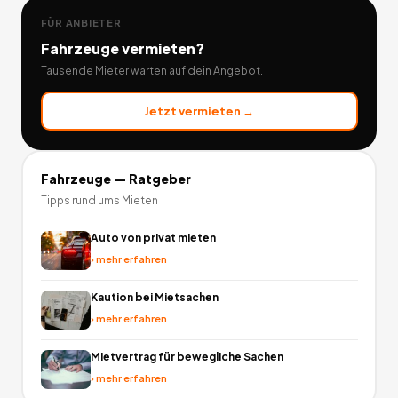
FÜR ANBIETER
Fahrzeuge
vermieten?
Tausende Mieter warten auf dein Angebot.
Jetzt vermieten →
Fahrzeuge
— Ratgeber
Tipps rund ums Mieten
Auto von privat mieten
›
mehr erfahren
Kaution bei Mietsachen
›
mehr erfahren
Mietvertrag für bewegliche Sachen
›
mehr erfahren