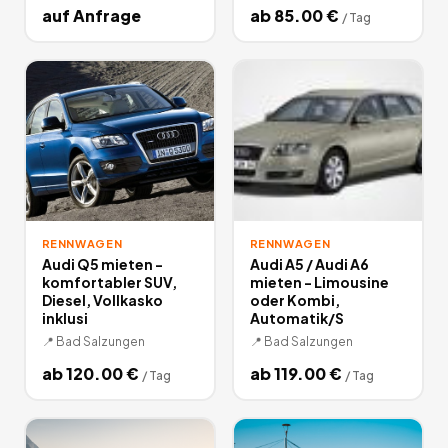
auf Anfrage
ab
85.00
€
/
Tag
RENNWAGEN
RENNWAGEN
Audi Q5 mieten -
Audi A5 / Audi A6
komfortabler SUV,
mieten - Limousine
Diesel, Vollkasko
oder Kombi,
inklusi
Automatik/S
📍
Bad Salzungen
📍
Bad Salzungen
ab
120.00
€
ab
119.00
€
/
Tag
/
Tag