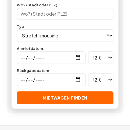
Ausstattung, Komfort und Service auf allerhöchstem Niveau,
Wo? (Stadt oder PLZ)
indem Sie hier eine Luxuslimousine mieten.
27
Angebote
deutschlandweit.
Typ
:
Anmietdatum
:
Rückgabedatum
:
MIETWAGEN FINDEN