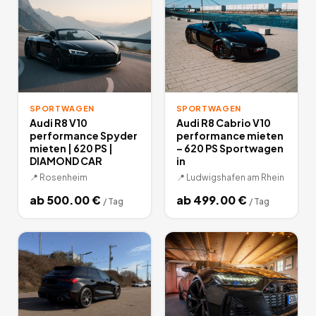
SPORTWAGEN
SPORTWAGEN
Audi R8 V10
Audi R8 Cabrio V10
performance Spyder
performance mieten
mieten | 620 PS |
– 620 PS Sportwagen
DIAMOND CAR
in
📍
Rosenheim
📍
Ludwigshafen am Rhein
ab
500.00
€
ab
499.00
€
/
Tag
/
Tag