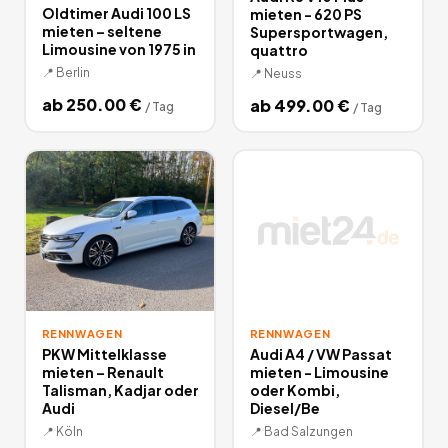
Oldtimer Audi 100 LS
mieten - 620 PS
mieten – seltene
Supersportwagen,
Limousine von 1975 in
quattro
📍
Berlin
📍
Neuss
ab
250.00
€
ab
499.00
€
/
Tag
/
Tag
RENNWAGEN
RENNWAGEN
PKW Mittelklasse
Audi A4 / VW Passat
mieten – Renault
mieten - Limousine
Talisman, Kadjar oder
oder Kombi,
Audi
Diesel/Be
📍
Köln
📍
Bad Salzungen