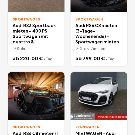
SPORTWAGEN
SPORTWAGEN
Audi RS3 Sportback
Audi RS6 C8 mieten
mieten – 400 PS
(3-Tage-
Sportwagen mit
Wochenende) -
quattro &
Sportwagen mieten
📍
Köln
📍
Groß-Zimmern
ab
220.00
€
ab
799.00
€
/
Tag
/
Tag
SPORTWAGEN
RENNWAGEN
Audi RS6 C8 mieten (1
MIETWAGEN - Audi