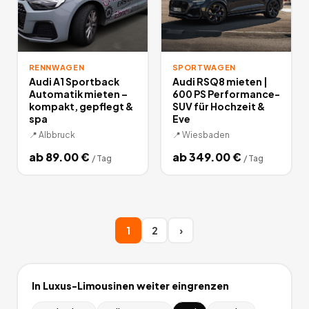
RENNWAGEN
SPORTWAGEN
Audi A1 Sportback
Audi RSQ8 mieten |
Automatik mieten –
600 PS Performance-
kompakt, gepflegt &
SUV für Hochzeit &
spa
Eve
📍
Albbruck
📍
Wiesbaden
ab
89.00
€
ab
349.00
€
/
Tag
/
Tag
1
2
›
In
Luxus-Limousinen
weiter eingrenzen