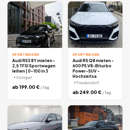
SPORTWAGEN
SPORTWAGEN
Audi RS3 8Y mieten -
Audi RS Q8 mieten -
2,5 TFSI Sportwagen
600 PS V8-Biturbo
leihen | 0-100 in 3
Power-SUV -
Hochzeitsa
📍
Stuttgart
📍
Friedersdorf
ab
199.00
€
/
Tag
ab
249.00
€
/
Tag