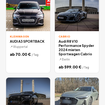
KLEINWAGEN
CABRIO
AUDI A3 SPORTBACK
Audi R8 V10
Performance Spyder
📍
Wuppertal
2024 mieten
ab
70.00
€
Sportwagen Cabrio
/
Tag
📍
Berlin
ab
599.00
€
/
Tag