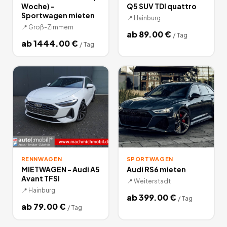
Woche) -
Q5 SUV TDI quattro
Sportwagen mieten
📍
Hainburg
📍
Groß-Zimmern
ab
89.00
€
/
Tag
ab
1444.00
€
/
Tag
RENNWAGEN
SPORTWAGEN
MIETWAGEN - Audi A5
Audi RS6 mieten
Avant TFSI
📍
Weiterstadt
📍
Hainburg
ab
399.00
€
/
Tag
ab
79.00
€
/
Tag