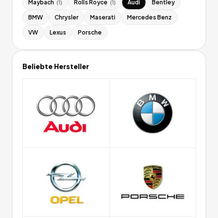
Maybach
Rolls Royce
Audi
Bentley
(
1
)
(
1
)
BMW
Chrysler
Maserati
Mercedes Benz
VW
Lexus
Porsche
Beliebte Hersteller