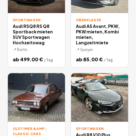
SPORTWAGEN
OBERKLASSE
Audi RSQ8 RS Q8
Audi A5 Avant, PKW,
Sportback mieten
PKW mieten, Kombi
SUV Sportwagen
mieten,
Hochzeitswag
Langzeitmiete
📍
Berlin
📍
Speyer
ab
499.00
€
ab
85.00
€
/
Tag
/
Tag
OLDTIMER &AMP;
SPORTWAGEN
CLASSIC CARS
Audi R8 V10 Plus