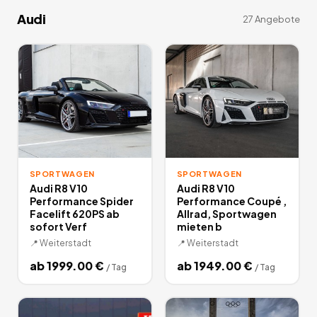
Audi
27
Angebote
SPORTWAGEN
SPORTWAGEN
Audi R8 V10
Audi R8 V10
Performance Spider
Performance Coupé ,
Facelift 620PS ab
Allrad, Sportwagen
sofort Verf
mieten b
📍
Weiterstadt
📍
Weiterstadt
ab
1999.00
€
ab
1949.00
€
/
Tag
/
Tag