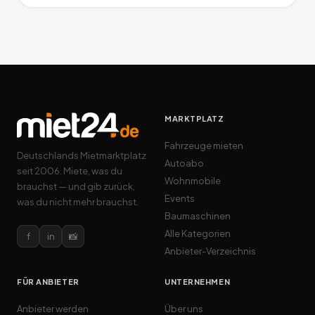
MARKTPLATZ
Fahrzeuge mieten
Deutschlands Mietmarktplatz
Autoabo
seit 2006. Miete, was du
Wohnmobile
brauchst — und gib zurück,
Events
was du nicht mehr brauchst.
Baumaschinen
Alle Kategorien
f
in
📸
Anbieter-Verzeichnis
FÜR ANBIETER
UNTERNEHMEN
Anbieter werden
Über uns