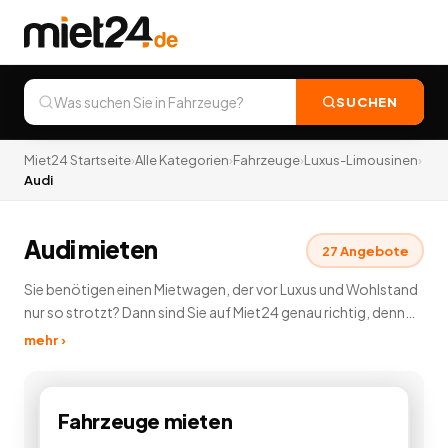
SUCHEN
Miet24 Startseite
›
Alle Kategorien
›
Fahrzeuge
›
Luxus-Limousinen
›
Audi
Audi mieten
27
Angebote
Sie benötigen einen Mietwagen, der vor Luxus und Wohlstand
nur so strotzt? Dann sind Sie auf Miet24 genau richtig, denn
hier können Sie in unserer Luxuslimousinen Vermietung
mehr ›
günstig eine Luxuslimousine mieten und vermieten. Diese
edlen Fahrzeuge lassen keine Wünsche offen. Dabei stehen
Ihnen auf Miet24 Luxuslimousinen zahlreicher
Fahrzeuge
mieten
Automobilhersteller zur Verfügung. Genießen Sie