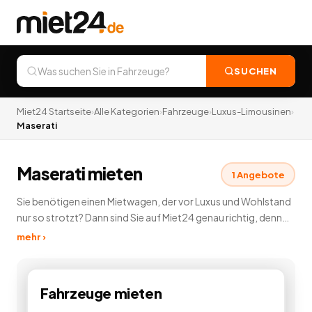
SUCHEN
Miet24 Startseite
›
Alle Kategorien
›
Fahrzeuge
›
Luxus-Limousinen
›
Maserati
Maserati mieten
1
Angebote
Sie benötigen einen Mietwagen, der vor Luxus und Wohlstand
nur so strotzt? Dann sind Sie auf Miet24 genau richtig, denn
hier können Sie in unserer Luxuslimousinen Vermietung
mehr ›
günstig eine Luxuslimousine mieten und vermieten. Diese
edlen Fahrzeuge lassen keine Wünsche offen. Dabei stehen
Ihnen auf Miet24 Luxuslimousinen zahlreicher
Fahrzeuge
mieten
Automobilhersteller zur Verfügung. Genießen Sie