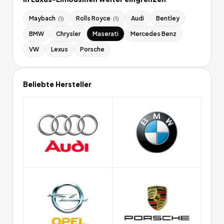
Maybach
Rolls Royce
Audi
Bentley
(
1
)
(
1
)
BMW
Chrysler
Maserati
Mercedes Benz
VW
Lexus
Porsche
Beliebte Hersteller