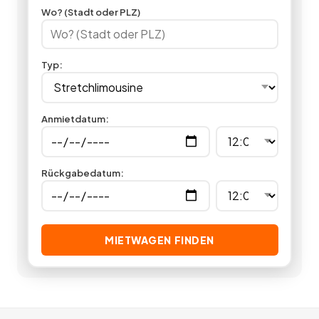
Ausstattung, Komfort und Service auf allerhöchstem Niveau,
Wo? (Stadt oder PLZ)
indem Sie hier eine Luxuslimousine mieten.
1
Angebote
deutschlandweit.
Typ
:
Anmietdatum
:
Rückgabedatum
:
MIETWAGEN FINDEN