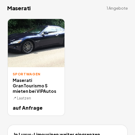
Maserati
1
Angebote
SPORTWAGEN
Maserati
GranTourismo S
mieten bei VIPAutos
📍
Laatzen
auf Anfrage
In
Luxus-Limousinen
weiter eingrenzen