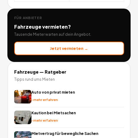
FÜR ANBIETER
Fahrzeuge
vermieten?
Tausende Mieter warten auf dein Angebot.
Jetzt vermieten →
Fahrzeuge
— Ratgeber
Tipps rund ums Mieten
Auto von privat mieten
›
mehr erfahren
Kaution bei Mietsachen
›
mehr erfahren
Mietvertrag für bewegliche Sachen