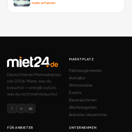
›
mehr erfahren
MARKTPLATZ
Fahrzeuge mieten
Deutschlands Mietmarktplatz
Autoabo
seit 2006. Miete, was du
Wohnmobile
brauchst — und gib zurück,
Events
was du nicht mehr brauchst.
Baumaschinen
Alle Kategorien
f
in
📸
Anbieter-Verzeichnis
FÜR ANBIETER
UNTERNEHMEN