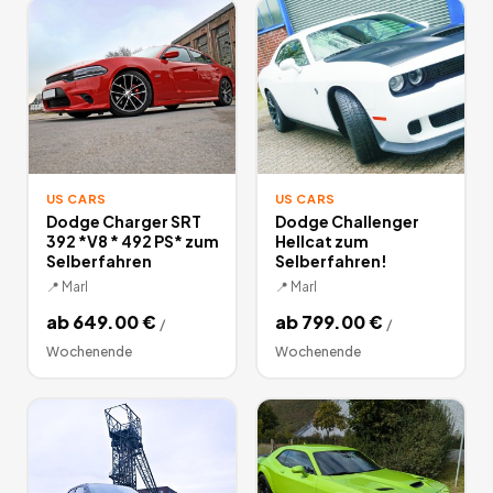
US CARS
US CARS
Dodge Charger SRT
Dodge Challenger
392 *V8 * 492 PS* zum
Hellcat zum
Selberfahren
Selberfahren!
📍
Marl
📍
Marl
ab
649.00
€
ab
799.00
€
/
/
Wochenende
Wochenende