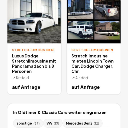
STRETCH-LIMOUSINEN
STRETCH-LIMOUSINEN
Luxus Dodge
Stretchlimousine
Stretchlimousine mit
mieten Lincoln Town
Panoramadach bis 8
Car, Dodge Charger,
Personen
Chr
📍
Krefeld
📍
Alsdorf
auf Anfrage
auf Anfrage
In
Oldtimer & Classic Cars
weiter eingrenzen
sonstige
VW
Mercedes Benz
(
27
)
(
13
)
(
12
)