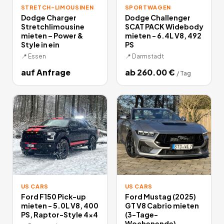
STRETCH-LIMOUSINEN
SPORTWAGEN
Dodge Charger
Dodge Challenger
Stretchlimousine
SCAT PACK Widebody
mieten – Power &
mieten - 6.4L V8, 492
Style in ein
PS
📍
Essen
📍
Darmstadt
auf Anfrage
ab
260.00
€
/
Tag
US CARS
US CARS
Ford F150 Pick-up
Ford Mustag (2025)
mieten - 5.0L V8, 400
GT V8 Cabrio mieten
PS, Raptor-Style 4x4
(3-Tage-
Wochenende)