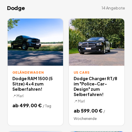
Dodge
14
Angebote
GELÄNDEWAGEN
US CARS
Dodge RAM 1500 (5
Dodge Charger RT/8
Sitze) 4x4 zum
im "Police-Car-
Selberfahren!
Design" zum
Selberfahren!
📍
Marl
📍
Marl
ab
499.00
€
/
Tag
ab
599.00
€
/
Wochenende