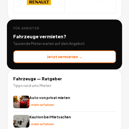
FÜR ANBIETER
Fahrzeuge
vermieten?
Tausende Mieter warten auf dein Angebot.
Jetzt vermieten →
Fahrzeuge
— Ratgeber
Tipps rund ums Mieten
Auto von privat mieten
›
mehr erfahren
Kaution bei Mietsachen
›
mehr erfahren