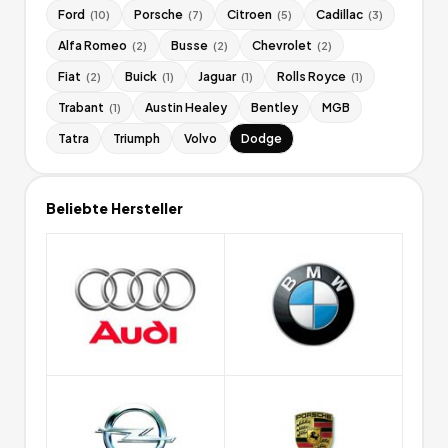
Ford
Porsche
Citroen
Cadillac
(
10
)
(
7
)
(
5
)
(
3
)
Alfa Romeo
Busse
Chevrolet
(
2
)
(
2
)
(
2
)
Fiat
Buick
Jaguar
Rolls Royce
(
2
)
(
1
)
(
1
)
(
1
)
Trabant
Austin Healey
Bentley
MGB
(
1
)
Tatra
Triumph
Volvo
Dodge
Beliebte Hersteller