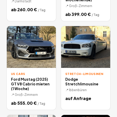
📍
Darmstadt
📍
Groß-Zimmern
ab
260.00
€
/
Tag
ab
399.00
€
/
Tag
US CARS
STRETCH-LIMOUSINEN
Ford Mustag (2025)
Dodge
GT V8 Cabrio mieten
Stretchlimousine
(1 Woche)
📍
Ibbenbüren
📍
Groß-Zimmern
auf Anfrage
ab
555.00
€
/
Tag