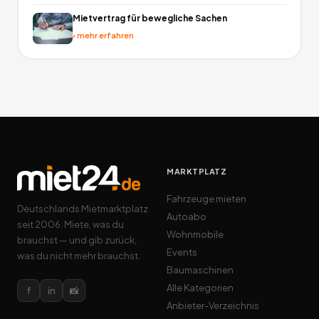
Mietvertrag für bewegliche Sachen
›
mehr erfahren
MARKTPLATZ
Fahrzeuge mieten
Deutschlands Mietmarktplatz
Autoabo
seit 2006. Miete, was du
Wohnmobile
brauchst — und gib zurück,
Events
was du nicht mehr brauchst.
Baumaschinen
Alle Kategorien
f
in
📸
Anbieter-Verzeichnis