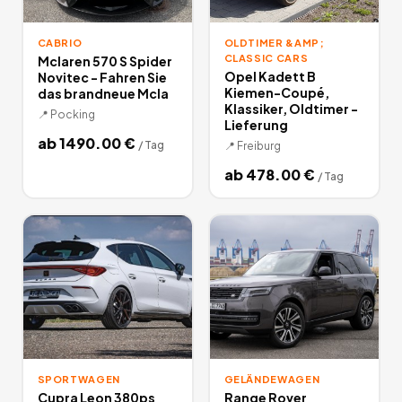
CABRIO
OLDTIMER &AMP;
CLASSIC CARS
Mclaren 570 S Spider
Opel Kadett B
Novitec - Fahren Sie
Kiemen-Coupé,
das brandneue Mcla
Klassiker, Oldtimer -
📍
Pocking
Lieferung
ab
1490.00
€
/
Tag
📍
Freiburg
ab
478.00
€
/
Tag
SPORTWAGEN
GELÄNDEWAGEN
Cupra Leon 380ps
Range Rover