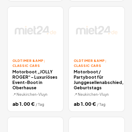
OLDTIMER &AMP;
OLDTIMER &AMP;
CLASSIC CARS
CLASSIC CARS
Motorboot „JOLLY
Motorboot /
ROGER“ – Luxuriöses
Partyboot für
Event-Boot in
Junggesellenabschied,
Oberhause
Geburtstags
📍
Neukirchen-Vluyn
📍
Neukirchen-Vluyn
ab
1.00
€
ab
1.00
€
/
Tag
/
Tag