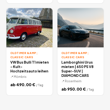
OLDTIMER &AMP;
OLDTIMER &AMP;
CLASSIC CARS
CLASSIC CARS
VW Bus Bulli T1 mieten
Lamborghini Urus
– Kult-
mieten | 650 PS V8
Hochzeitsauto leihen
Super-SUV |
DIAMOND CARS
📍
Mömbris
📍
Rosenheim
ab
490.00
€
/
Tag
ab
950.00
€
/
Tag