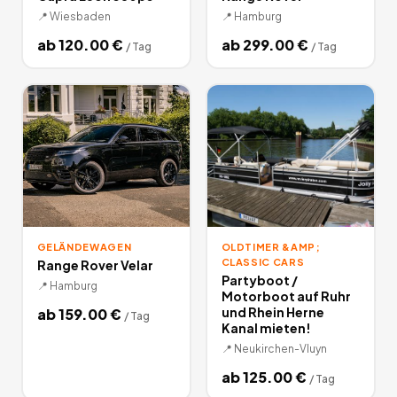
📍
Wiesbaden
📍
Hamburg
ab
120.00
€
ab
299.00
€
/
Tag
/
Tag
GELÄNDEWAGEN
OLDTIMER &AMP;
CLASSIC CARS
Range Rover Velar
Partyboot /
📍
Hamburg
Motorboot auf Ruhr
und Rhein Herne
ab
159.00
€
/
Tag
Kanal mieten!
📍
Neukirchen-Vluyn
ab
125.00
€
/
Tag