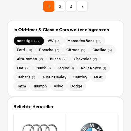
1
2
3
›
In
Oldtimer & Classic Cars
weiter eingrenzen
sonstige
VW
Mercedes Benz
(
27
)
(
13
)
(
12
)
Ford
Porsche
Citroen
Cadillac
(
10
)
(
7
)
(
5
)
(
3
)
Alfa Romeo
Busse
Chevrolet
(
2
)
(
2
)
(
2
)
Fiat
Buick
Jaguar
Rolls Royce
(
2
)
(
1
)
(
1
)
(
1
)
Trabant
Austin Healey
Bentley
MGB
(
1
)
Tatra
Triumph
Volvo
Dodge
Beliebte Hersteller