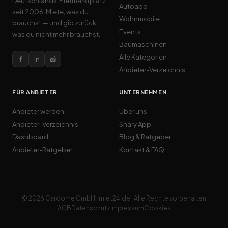
Deutschlands Mietmarktplatz
Autoabo
seit 2006. Miete, was du
Wohnmobile
brauchst — und gib zurück,
Events
was du nicht mehr brauchst.
Baumaschinen
Alle Kategorien
f
in
📸
Anbieter-Verzeichnis
FÜR ANBIETER
UNTERNEHMEN
Anbieter werden
Über uns
Anbieter-Verzeichnis
Shary App
Dashboard
Blog & Ratgeber
Anbieter-Ratgeber
Kontakt & FAQ
© 2026 Cardome GmbH · miet24.de · Alle Rechte vorbehalten
AGB
Datenschutz
Impressum
Cookies