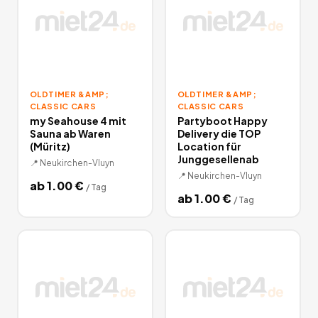
OLDTIMER &AMP;
OLDTIMER &AMP;
CLASSIC CARS
CLASSIC CARS
my Seahouse 4 mit
Partyboot Happy
Sauna ab Waren
Delivery die TOP
(Müritz)
Location für
Junggesellenab
📍
Neukirchen-Vluyn
📍
Neukirchen-Vluyn
ab
1.00
€
/
Tag
ab
1.00
€
/
Tag