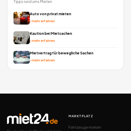
Tipps rund ums Mieten
Auto von privat mieten
›
mehr erfahren
Kaution bei Mietsachen
›
mehr erfahren
Mietvertrag für bewegliche Sachen
›
mehr erfahren
MARKTPLATZ
Fahrzeuge mieten