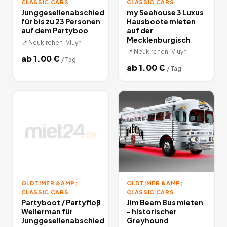
CLASSIC CARS
CLASSIC CARS
Junggesellenabschied
my Seahouse 3 Luxus
für bis zu 23 Personen
Hausboote mieten
auf dem Partyboo
auf der
Mecklenburgisch
📍
Neukirchen-Vluyn
📍
Neukirchen-Vluyn
ab
1.00
€
/
Tag
ab
1.00
€
/
Tag
OLDTIMER &AMP;
OLDTIMER &AMP;
CLASSIC CARS
CLASSIC CARS
Partyboot / Partyfloß
Jim Beam Bus mieten
Wellerman für
- historischer
Junggesellenabschied
Greyhound