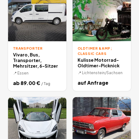
TRANSPORTER
OLDTIMER &AMP;
CLASSIC CARS
Vivaro, Bus,
Kulisse Motorrad-
Transporter,
Oldtimer-Picknick
Mehrsitzer, 6-Sitzer
📍
Lichtenstein/Sachsen
📍
Essen
auf Anfrage
ab
89.00
€
/
Tag