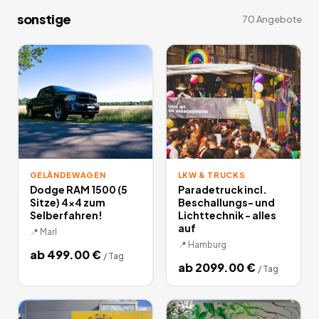
sonstige
70
Angebote
GELÄNDEWAGEN
LKW & TRUCKS
Dodge RAM 1500 (5
Paradetruck incl.
Sitze) 4x4 zum
Beschallungs- und
Selberfahren!
Lichttechnik - alles
auf
📍
Marl
📍
Hamburg
ab
499.00
€
/
Tag
ab
2099.00
€
/
Tag