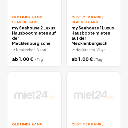
OLDTIMER &AMP;
OLDTIMER &AMP;
CLASSIC CARS
CLASSIC CARS
my Seahouse 2 Luxus
my Seahouse 1 Luxus
Hausboot mieten auf
Hausboote mieten
der
auf der
Mecklenburgische
Mecklenburgisch
📍
Neukirchen-Vluyn
📍
Neukirchen-Vluyn
ab
1.00
€
ab
1.00
€
/
Tag
/
Tag
OLDTIMER &AMP;
OLDTIMER &AMP;