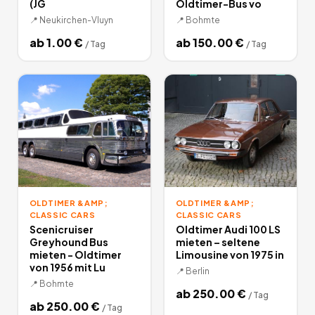
(JG
Oldtimer-Bus vo
📍
Neukirchen-Vluyn
📍
Bohmte
ab
1.00
€
ab
150.00
€
/
Tag
/
Tag
OLDTIMER &AMP;
OLDTIMER &AMP;
CLASSIC CARS
CLASSIC CARS
Scenicruiser
Oldtimer Audi 100 LS
Greyhound Bus
mieten – seltene
mieten - Oldtimer
Limousine von 1975 in
von 1956 mit Lu
📍
Berlin
📍
Bohmte
ab
250.00
€
/
Tag
ab
250.00
€
/
Tag