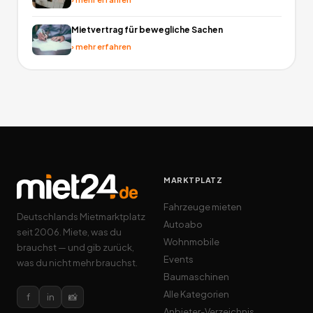
Mietvertrag für bewegliche Sachen
›
mehr erfahren
MARKTPLATZ
Fahrzeuge mieten
Deutschlands Mietmarktplatz
Autoabo
seit 2006. Miete, was du
Wohnmobile
brauchst — und gib zurück,
Events
was du nicht mehr brauchst.
Baumaschinen
Alle Kategorien
f
in
📸
Anbieter-Verzeichnis