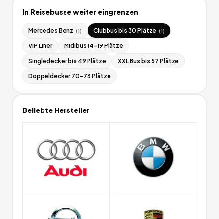
In
Reisebusse
weiter eingrenzen
Mercedes Benz
Clubbus bis 30 Plätze
(
1
)
(
1
)
VIP Liner
Midibus 14-19 Plätze
Singledecker bis 49 Plätze
XXL Bus bis 57 Plätze
Doppeldecker 70-78 Plätze
Beliebte Hersteller