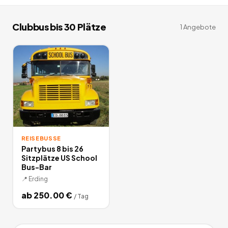
Clubbus bis 30 Plätze
1
Angebote
REISEBUSSE
Partybus 8 bis 26
Sitzplätze US School
Bus-Bar
📍
Erding
ab
250.00
€
/
Tag