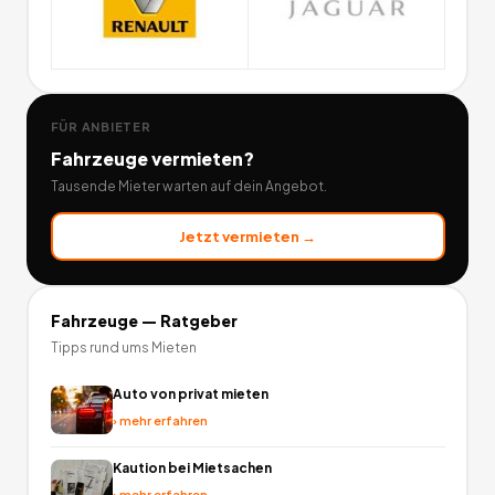
FÜR ANBIETER
Fahrzeuge
vermieten?
Tausende Mieter warten auf dein Angebot.
Jetzt vermieten →
Fahrzeuge
— Ratgeber
Tipps rund ums Mieten
Auto von privat mieten
›
mehr erfahren
Kaution bei Mietsachen
›
mehr erfahren