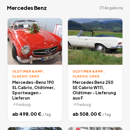
Mercedes Benz
171
Angebote
OLDTIMER &AMP;
OLDTIMER &AMP;
CLASSIC CARS
CLASSIC CARS
Mercedes-Benz 190
Mercedes Benz 250
SL Cabrio, Oldtimer,
SE Cabrio W111,
Sportwagen -
Oldtimer - Lieferung
Lieferun
aus F
📍
Freiburg
📍
Freiburg
ab
498.00
€
ab
508.00
€
/
Tag
/
Tag