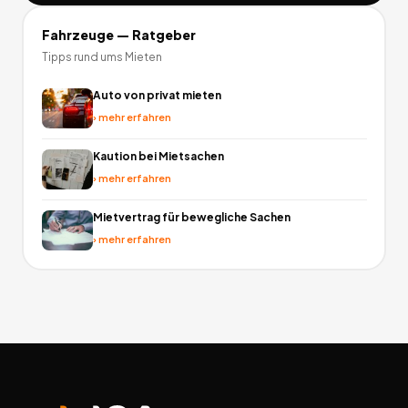
Fahrzeuge
— Ratgeber
Tipps rund ums Mieten
Auto von privat mieten
›
mehr erfahren
Kaution bei Mietsachen
›
mehr erfahren
Mietvertrag für bewegliche Sachen
›
mehr erfahren