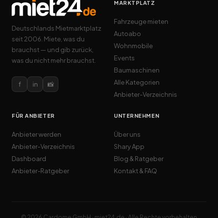
MARKTPLATZ
Fahrzeuge mieten
Deutschlands Mietmarktplatz
Autoabo
seit 2006. Miete, was du
Wohnmobile
brauchst — und gib zurück,
Events
was du nicht mehr brauchst.
Baumaschinen
Alle Kategorien
f
in
📸
Anbieter-Verzeichnis
FÜR ANBIETER
UNTERNEHMEN
Anbieter werden
Über uns
Anbieter-Verzeichnis
Shary App
Dashboard
Blog & Ratgeber
Anbieter-Ratgeber
Kontakt & FAQ
© 2026 Cardome GmbH · miet24.de · Alle Rechte vorbehalten