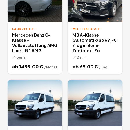
FAHRZEUGE
MITTELKLASSE
Mercedes Benz C-
MB A-Klasse
Klasse -
(Automatik) ab 69,-€
Vollausstattung AMG
/Tag in Berlin
Line - 19″ AMG
Zentrum - Zo
📍
Berlin
📍
Berlin
ab
1499.00
€
ab
69.00
€
/
Monat
/
Tag