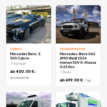
CABRIO
GELÄNDEWAGEN
Mercedes Benz. E
Mercedes-Benz G63
300 Cabrio
AMG Weiß 2024
mieten SUV G-Klasse
📍
Stuttgart
G 63 Hoc
ab
400.00
€
/
📍
Berlin
Wochenende
ab
699.00
€
/
Tag