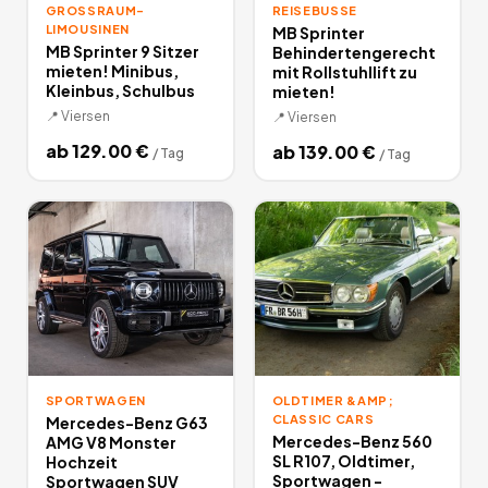
GROSSRAUM-L
REISEBUSSE
IMOUSINEN
MB Sprinter
MB Sprinter 9 Sitzer
Behindertengerecht
mieten! Minibus,
mit Rollstuhllift zu
Kleinbus, Schulbus
mieten!
📍
Viersen
📍
Viersen
ab
129.00
€
ab
139.00
€
/
Tag
/
Tag
SPORTWAGEN
OLDTIMER &AMP;
CLASSIC CARS
Mercedes-Benz G63
Mercedes-Benz 560
AMG V8 Monster
SL R107, Oldtimer,
Hochzeit
Sportwagen -
Sportwagen SUV