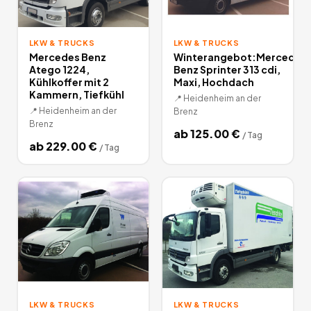
LKW & TRUCKS
LKW & TRUCKS
Mercedes Benz
Winterangebot:Mercedes
Atego 1224,
Benz Sprinter 313 cdi,
Kühlkoffer mit 2
Maxi, Hochdach
Kammern, Tiefkühl
📍
Heidenheim an der
📍
Heidenheim an der
Brenz
Brenz
ab
125.00
€
/
Tag
ab
229.00
€
/
Tag
LKW & TRUCKS
LKW & TRUCKS