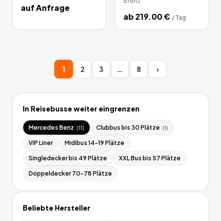
Brenz
auf Anfrage
ab
219.00
€
/
Tag
1
2
3
…
8
›
In
Reisebusse
weiter eingrenzen
Mercedes Benz
Clubbus bis 30 Plätze
(
11
)
(
1
)
VIP Liner
Midibus 14-19 Plätze
Singledecker bis 49 Plätze
XXL Bus bis 57 Plätze
Doppeldecker 70-78 Plätze
Beliebte Hersteller