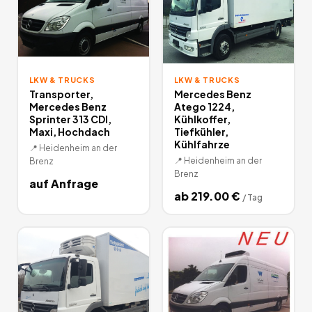
LKW & TRUCKS
LKW & TRUCKS
Transporter,
Mercedes Benz
Mercedes Benz
Atego 1224,
Sprinter 313 CDI,
Kühlkoffer,
Maxi, Hochdach
Tiefkühler,
Kühlfahrze
📍
Heidenheim an der
📍
Heidenheim an der
Brenz
Brenz
auf Anfrage
ab
219.00
€
/
Tag