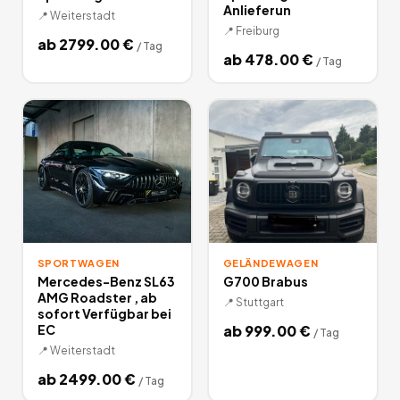
Anlieferun
📍
Weiterstadt
📍
Freiburg
ab
2799.00
€
/
Tag
ab
478.00
€
/
Tag
SPORTWAGEN
GELÄNDEWAGEN
Mercedes-Benz SL63
G700 Brabus
AMG Roadster , ab
📍
Stuttgart
sofort Verfügbar bei
EC
ab
999.00
€
/
Tag
📍
Weiterstadt
ab
2499.00
€
/
Tag