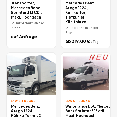
Transporter,
Mercedes Benz
Mercedes Benz
Atego 1224,
Sprinter 313 CDI,
Kühlkoffer,
Maxi, Hochdach
Tiefkühler,
Kühlfahrze
📍
Heidenheim an der
📍
Heidenheim an der
Brenz
Brenz
auf Anfrage
ab
219.00
€
/
Tag
LKW & TRUCKS
LKW & TRUCKS
Mercedes Benz
Winterangebot:Mercedes
Atego 1224,
Benz Sprinter 313 cdi,
Kühlkoffer mit 2
Maxi, Hochdach