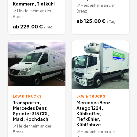
Kammern, Tiefkühl
📍
Heidenheim an der
📍
Heidenheim an der
Brenz
Brenz
ab
125.00
€
/
Tag
ab
229.00
€
/
Tag
LKW & TRUCKS
LKW & TRUCKS
Transporter,
Mercedes Benz
Mercedes Benz
Atego 1224,
Sprinter 313 CDI,
Kühlkoffer,
Maxi, Hochdach
Tiefkühler,
Kühlfahrze
📍
Heidenheim an der
📍
Heidenheim an der
Brenz