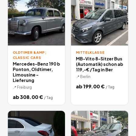
OLDTIMER &AMP;
MITTELKLASSE
CLASSIC CARS
MB-Vito 8-Sitzer Bus
Mercedes-Benz 190 b
(Automatik) schon ab
Ponton, Oldtimer,
119,-€ /Tag in Ber
Limousine -
📍
Berlin
Lieferung
ab
199.00
€
/
Tag
📍
Freiburg
ab
308.00
€
/
Tag