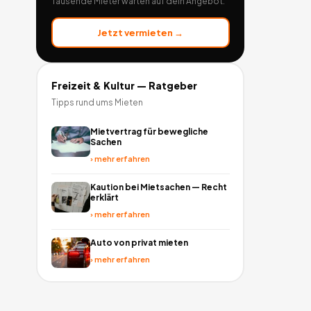
Tausende Mieter warten auf dein Angebot.
Jetzt vermieten →
Freizeit & Kultur
— Ratgeber
Tipps rund ums Mieten
Mietvertrag für bewegliche
Sachen
›
mehr erfahren
Kaution bei Mietsachen — Recht
erklärt
›
mehr erfahren
Auto von privat mieten
›
mehr erfahren