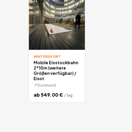
WINTERSPORT
Mobile Eisstockbahn
2*10m (weitere
Größen verfügbar) /
Eisst
📍
Dortmund
ab
549.00
€
/
Tag