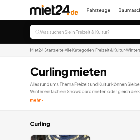
Fahrzeuge
Baumasch
Miet24 Startseite
›
Alle Kategorien
›
Freizeit & Kultur
›
Winter
Curling mieten
Alles rund ums Thema Freizeit und Kultur können Sie bei
Winter einfach ein Snowboard mieten oder gleich die k
Filmrequisiten und finden Sie das passende Highlight.
1
mehr ›
Curling