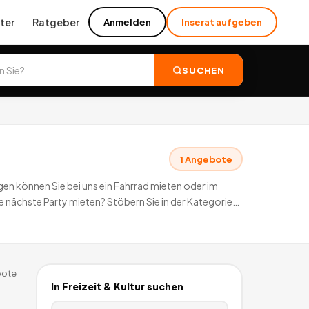
ter
Ratgeber
Anmelden
Inserat aufgeben
SUCHEN
1
Angebote
ngen können Sie bei uns ein Fahrrad mieten oder im
e nächste Party mieten? Stöbern Sie in der Kategorie
ote
In
Freizeit & Kultur
suchen