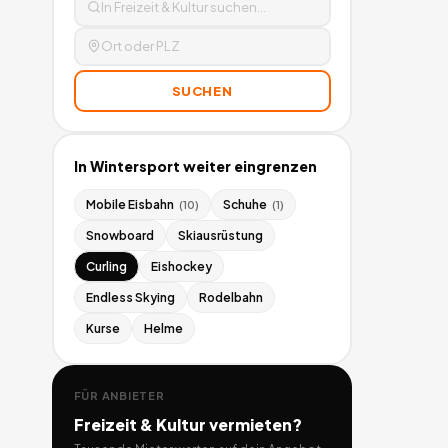
SUCHEN
In
Wintersport
weiter eingrenzen
Mobile Eisbahn
Schuhe
(
10
)
(
1
)
Snowboard
Skiausrüstung
Curling
Eishockey
Endless Skying
Rodelbahn
Kurse
Helme
FÜR ANBIETER
Freizeit & Kultur
vermieten?