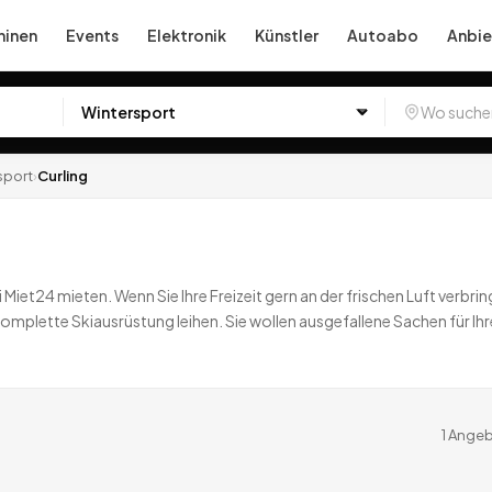
inen
Events
Elektronik
Künstler
Autoabo
Anbie
sport
›
Curling
 Miet24 mieten. Wenn Sie Ihre Freizeit gern an der frischen Luft verbri
omplette Skiausrüstung leihen. Sie wollen ausgefallene Sachen für Ihr
Angebote
deutschlandweit.
1
Angeb