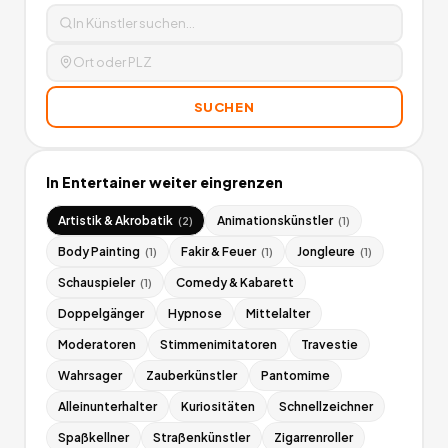
SUCHEN
In
Entertainer
weiter eingrenzen
Artistik & Akrobatik
Animationskünstler
(
2
)
(
1
)
Body Painting
Fakir & Feuer
Jongleure
(
1
)
(
1
)
(
1
)
Schauspieler
Comedy & Kabarett
(
1
)
Doppelgänger
Hypnose
Mittelalter
Moderatoren
Stimmenimitatoren
Travestie
Wahrsager
Zauberkünstler
Pantomime
Alleinunterhalter
Kuriositäten
Schnellzeichner
Spaßkellner
Straßenkünstler
Zigarrenroller