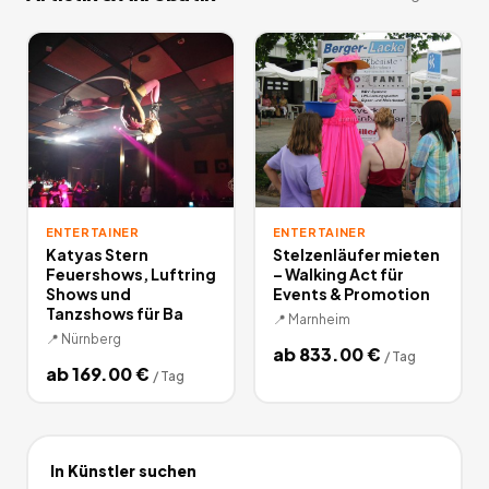
deutschlandweit.
ENTERTAINER
ENTERTAINER
Katyas Stern
Stelzenläufer mieten
Feuershows, Luftring
– Walking Act für
Shows und
Events & Promotion
Tanzshows für Ba
📍
Marnheim
📍
Nürnberg
ab
833.00
€
/
Tag
ab
169.00
€
/
Tag
In
Künstler
suchen