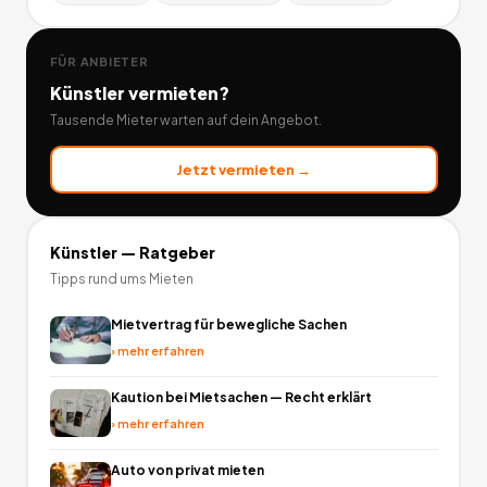
FÜR ANBIETER
Künstler
vermieten?
Tausende Mieter warten auf dein Angebot.
Jetzt vermieten →
Künstler
— Ratgeber
Tipps rund ums Mieten
Mietvertrag für bewegliche Sachen
›
mehr erfahren
Kaution bei Mietsachen — Recht erklärt
›
mehr erfahren
Auto von privat mieten