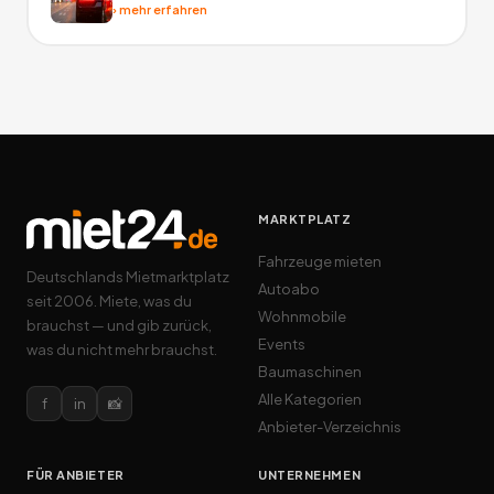
›
mehr erfahren
MARKTPLATZ
Fahrzeuge mieten
Deutschlands Mietmarktplatz
Autoabo
seit 2006. Miete, was du
Wohnmobile
brauchst — und gib zurück,
Events
was du nicht mehr brauchst.
Baumaschinen
Alle Kategorien
f
in
📸
Anbieter-Verzeichnis
FÜR ANBIETER
UNTERNEHMEN