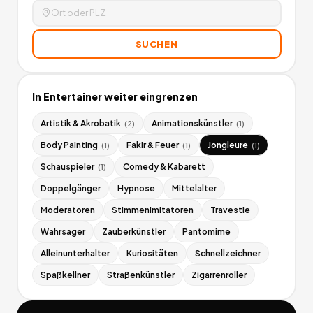
SUCHEN
In
Entertainer
weiter eingrenzen
Artistik & Akrobatik
Animationskünstler
(
2
)
(
1
)
Body Painting
Fakir & Feuer
Jongleure
(
1
)
(
1
)
(
1
)
Schauspieler
Comedy & Kabarett
(
1
)
Doppelgänger
Hypnose
Mittelalter
Moderatoren
Stimmenimitatoren
Travestie
Wahrsager
Zauberkünstler
Pantomime
Alleinunterhalter
Kuriositäten
Schnellzeichner
Spaßkellner
Straßenkünstler
Zigarrenroller