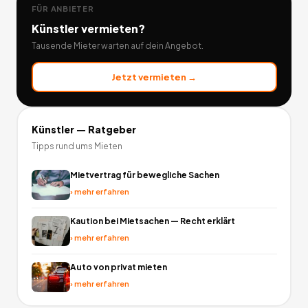
FÜR ANBIETER
Künstler
vermieten?
Tausende Mieter warten auf dein Angebot.
Jetzt vermieten →
Künstler
— Ratgeber
Tipps rund ums Mieten
Mietvertrag für bewegliche Sachen
›
mehr erfahren
Kaution bei Mietsachen — Recht erklärt
›
mehr erfahren
Auto von privat mieten
›
mehr erfahren