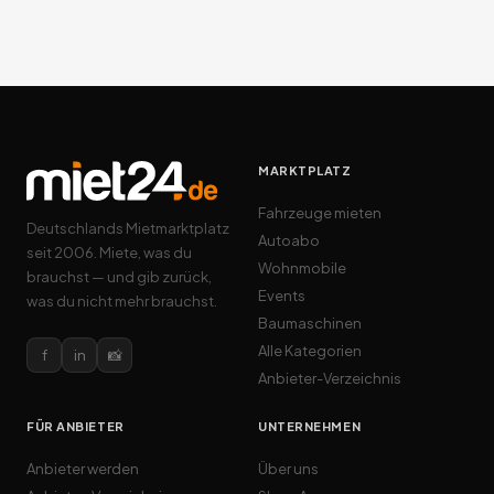
MARKTPLATZ
Fahrzeuge mieten
Deutschlands Mietmarktplatz
Autoabo
seit 2006. Miete, was du
Wohnmobile
brauchst — und gib zurück,
Events
was du nicht mehr brauchst.
Baumaschinen
Alle Kategorien
f
in
📸
Anbieter-Verzeichnis
FÜR ANBIETER
UNTERNEHMEN
Anbieter werden
Über uns