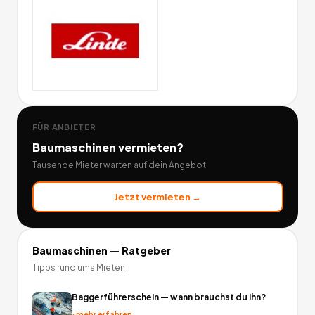
FÜR ANBIETER
Baumaschinen
vermieten?
Tausende Mieter warten auf dein Angebot.
Jetzt vermieten →
Baumaschinen
— Ratgeber
Tipps rund ums Mieten
Baggerführerschein — wann brauchst du ihn?
›
mehr erfahren