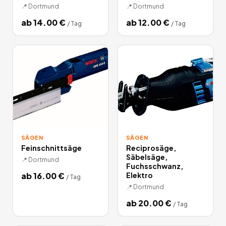
📍
Dortmund
📍
Dortmund
ab
14.00
€
ab
12.00
€
/
Tag
/
Tag
SÄGEN
SÄGEN
Feinschnittsäge
Reciprosäge,
Säbelsäge,
📍
Dortmund
Fuchsschwanz,
ab
16.00
€
Elektro
/
Tag
📍
Dortmund
ab
20.00
€
/
Tag