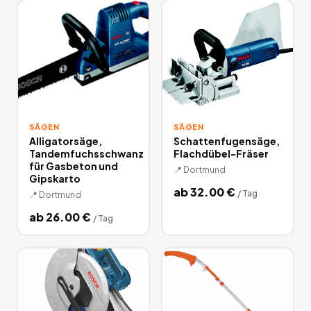
SÄGEN
SÄGEN
Alligatorsäge,
Schattenfugensäge,
Tandemfuchsschwanz
Flachdübel-Fräser
für Gasbeton und
📍
Dortmund
Gipskarto
ab
32.00
€
/
Tag
📍
Dortmund
ab
26.00
€
/
Tag