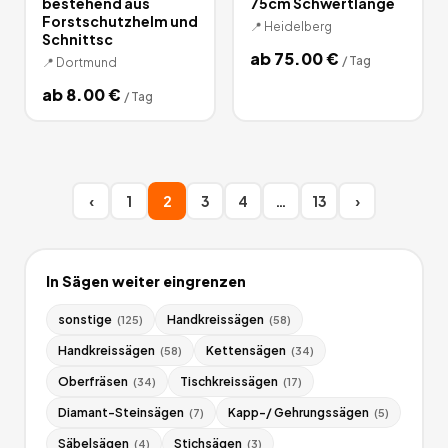
bestehend aus
75cm Schwertlänge
Forstschutzhelm und
📍
Heidelberg
Schnittsc
ab
75.00
€
/
Tag
📍
Dortmund
ab
8.00
€
/
Tag
‹
1
2
3
4
…
13
›
In
Sägen
weiter eingrenzen
sonstige
Handkreissägen
(
125
)
(
58
)
Handkreissägen
Kettensägen
(
58
)
(
34
)
Oberfräsen
Tischkreissägen
(
34
)
(
17
)
Diamant-Steinsägen
Kapp-/ Gehrungssägen
(
7
)
(
5
)
Säbelsägen
Stichsägen
(
4
)
(
3
)