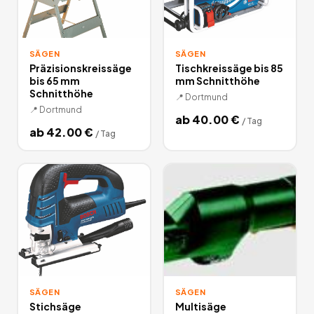
SÄGEN
SÄGEN
Präzisionskreissäge
Tischkreissäge bis 85
bis 65 mm
mm Schnitthöhe
Schnitthöhe
📍
Dortmund
📍
Dortmund
ab
40.00
€
/
Tag
ab
42.00
€
/
Tag
SÄGEN
SÄGEN
Stichsäge
Multisäge