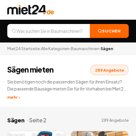
SUCHEN
Miet24 Startseite
›
Alle Kategorien
›
Baumaschinen
›
Sägen
Sägen mieten
289
Angebote
Sie benötigen noch die passenden Sägen für ihren Einsatz?
Die passende Bausäge mieten Sie für Ihr Vorhaben bei Miet24.
Wir bieten ihnen ein umfangreiches Angebot aus
mehr ›
verschiedensten Sägen zur Vermietung in der Kategorie
Sägen mieten: Kettensägen mieten, Kreissägen mieten,
Paneelsägen oder beispielsweise Tischsägen leihen.
289
Sägen
· Seite
2
289
Angebote
Angebote
deutschlandweit.