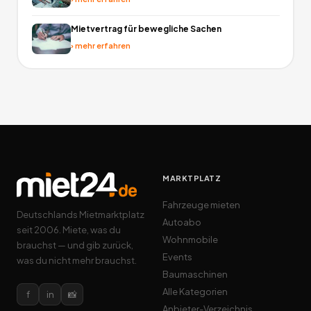
Mietvertrag für bewegliche Sachen
›
mehr erfahren
MARKTPLATZ
Fahrzeuge mieten
Deutschlands Mietmarktplatz
Autoabo
seit 2006. Miete, was du
Wohnmobile
brauchst — und gib zurück,
Events
was du nicht mehr brauchst.
Baumaschinen
Alle Kategorien
f
in
📸
Anbieter-Verzeichnis