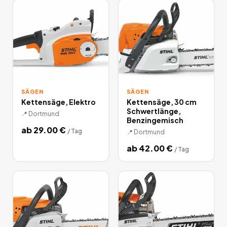
SÄGEN
SÄGEN
Kettensäge, Elektro
Kettensäge, 30 cm
Schwertlänge,
📍
Dortmund
Benzingemisch
ab
29.00
€
/
Tag
📍
Dortmund
ab
42.00
€
/
Tag