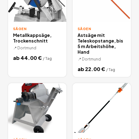
SÄGEN
SÄGEN
Metallkappsäge,
Astsäge mit
Trockenschnitt
Teleskopstange, bis
5 m Arbeitshöhe,
📍
Dortmund
Hand
ab
44.00
€
/
Tag
📍
Dortmund
ab
22.00
€
/
Tag