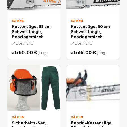
SÄGEN
SÄGEN
Kettensäge, 38 cm
Kettensäge, 50 cm
Schwertlänge,
Schwertlänge,
Benzingemisch
Benzingemisch
📍
Dortmund
📍
Dortmund
ab
50.00
€
ab
65.00
€
/
Tag
/
Tag
SÄGEN
SÄGEN
Sicherheits-Set,
Benzin-Kettensäge