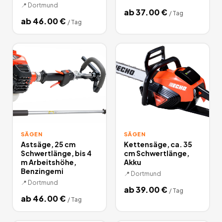
📍
Dortmund
ab
37.00
€
/
Tag
ab
46.00
€
/
Tag
SÄGEN
SÄGEN
Astsäge, 25 cm
Kettensäge, ca. 35
Schwertlänge, bis 4
cm Schwertlänge,
m Arbeitshöhe,
Akku
Benzingemi
📍
Dortmund
📍
Dortmund
ab
39.00
€
/
Tag
ab
46.00
€
/
Tag