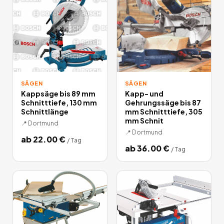
SÄGEN
SÄGEN
Kappsäge bis 89 mm
Kapp- und
Schnitttiefe, 130 mm
Gehrungssäge bis 87
Schnittlänge
mm Schnitttiefe, 305
mm Schnit
📍
Dortmund
📍
Dortmund
ab
22.00
€
/
Tag
ab
36.00
€
/
Tag