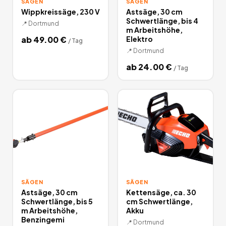
SÄGEN
SÄGEN
Wippkreissäge, 230 V
Astsäge, 30 cm
Schwertlänge, bis 4
📍
Dortmund
m Arbeitshöhe,
ab
49.00
€
Elektro
/
Tag
📍
Dortmund
ab
24.00
€
/
Tag
SÄGEN
SÄGEN
Astsäge, 30 cm
Kettensäge, ca. 30
Schwertlänge, bis 5
cm Schwertlänge,
m Arbeitshöhe,
Akku
Benzingemi
📍
Dortmund