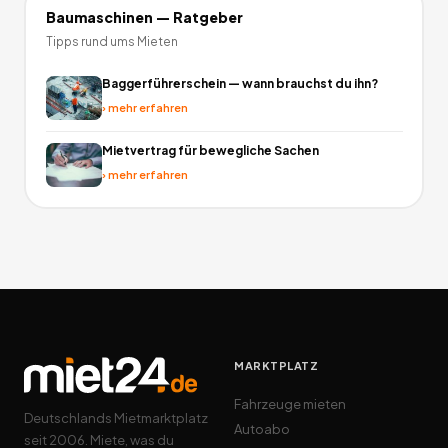
Baumaschinen
— Ratgeber
Tipps rund ums Mieten
Baggerführerschein — wann brauchst du ihn?
›
mehr erfahren
Mietvertrag für bewegliche Sachen
›
mehr erfahren
MARKTPLATZ
Fahrzeuge mieten
Deutschlands Mietmarktplatz
Autoabo
seit 2006. Miete, was du