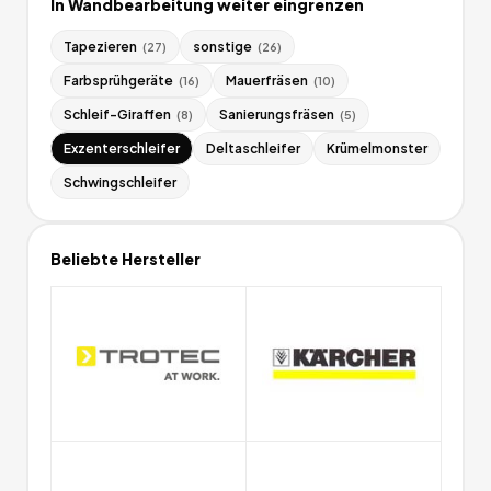
In
Wandbearbeitung
weiter eingrenzen
Tapezieren
sonstige
(
27
)
(
26
)
Farbsprühgeräte
Mauerfräsen
(
16
)
(
10
)
Schleif-Giraffen
Sanierungsfräsen
(
8
)
(
5
)
Exzenterschleifer
Deltaschleifer
Krümelmonster
Schwingschleifer
Beliebte Hersteller