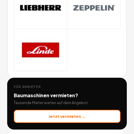
FÜR ANBIETER
Baumaschinen
vermieten?
Tausende Mieter warten auf dein Angebot.
Jetzt vermieten →