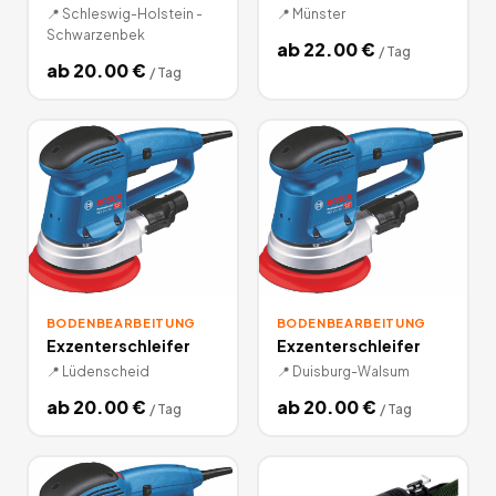
📍
Schleswig-Holstein -
📍
Münster
Schwarzenbek
ab
22.00
€
/
Tag
ab
20.00
€
/
Tag
BODENBEARBEITUNG
BODENBEARBEITUNG
Exzenterschleifer
Exzenterschleifer
📍
Lüdenscheid
📍
Duisburg-Walsum
ab
20.00
€
ab
20.00
€
/
Tag
/
Tag