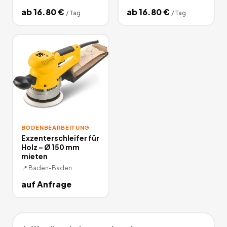
ab
16.80
€
ab
16.80
€
/
Tag
/
Tag
BODENBEARBEITUNG
Exzenterschleifer für
Holz – Ø 150 mm
mieten
📍
Baden-Baden
auf Anfrage