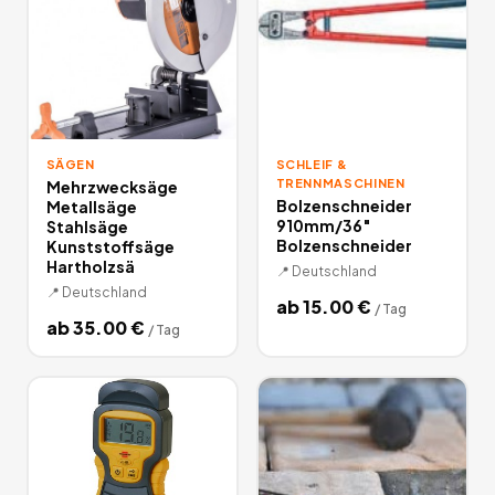
SÄGEN
SCHLEIF &
TRENNMASCHINEN
Mehrzwecksäge
Bolzenschneider
Metallsäge
910mm/36″
Stahlsäge
Bolzenschneider
Kunststoffsäge
Hartholzsä
📍
Deutschland
📍
Deutschland
ab
15.00
€
/
Tag
ab
35.00
€
/
Tag