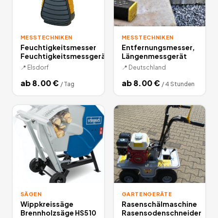
MESSTECHNIKEN
MESSTECHNIKEN
Feuchtigkeitsmesser
Entfernungsmesser,
Feuchtigkeitsmessgerät
Längenmessgerät
📍
Elsdorf
📍
Deutschland
ab
8.00
€
ab
8.00
€
/
Tag
/
4 Stunden
SÄGEN
GARTENGERÄTE
Wippkreissäge
Rasenschälmaschine
Brennholzsäge HS510
Rasensodenschneider