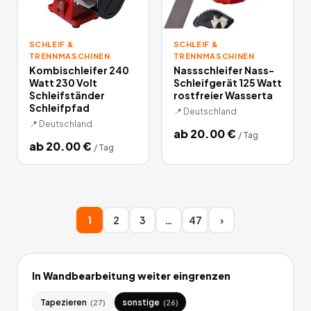
SCHLEIF &
SCHLEIF &
TRENNMASCHINEN
TRENNMASCHINEN
Kombischleifer 240
Nassschleifer Nass-
Watt 230 Volt
Schleifgerät 125 Watt
Schleifständer
rostfreier Wasserta
Schleifpfad
📍
Deutschland
📍
Deutschland
ab
20.00
€
/
Tag
ab
20.00
€
/
Tag
1
2
3
…
47
›
In
Wandbearbeitung
weiter eingrenzen
Tapezieren
sonstige
(
27
)
(
26
)