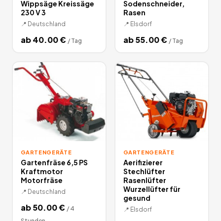
Wippsäge Kreissäge
Sodenschneider,
230 V 3
Rasen
📍
Deutschland
📍
Elsdorf
ab
40.00
€
ab
55.00
€
/
Tag
/
Tag
GARTENGERÄTE
GARTENGERÄTE
Gartenfräse 6,5 PS
Aerifizierer
Kraftmotor
Stechlüfter
Motorfräse
Rasenlüfter
Wurzellüfter für
📍
Deutschland
gesund
ab
50.00
€
/
4
📍
Elsdorf
Stunden