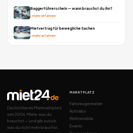
Baggerführerschein — wann brauchst du ihn?
›
mehr erfahren
Mietvertrag für bewegliche Sachen
›
mehr erfahren
MARKTPLATZ
Fahrzeuge mieten
Deutschlands Mietmarktplatz
Autoabo
seit 2006. Miete, was du
Wohnmobile
brauchst — und gib zurück,
Events
was du nicht mehr brauchst.