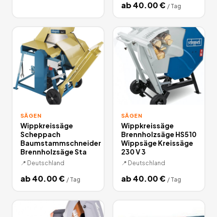
ab
40.00
€
/
Tag
SÄGEN
SÄGEN
Wippkreissäge
Wippkreissäge
Scheppach
Brennholzsäge HS510
Baumstammschneider
Wippsäge Kreissäge
Brennholzsäge Sta
230 V 3
📍
Deutschland
📍
Deutschland
ab
40.00
€
ab
40.00
€
/
Tag
/
Tag