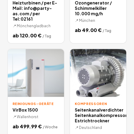
Heizturbinen / per E-
Ozongenerator /
Mail: info@party-
Schimmelkiller
as.com / per
10.000 mg/h
Tel:02161
📍
München
📍
Mönchengladbach
ab
49.00
€
/
Tag
ab
120.00
€
/
Tag
REINIGUNGS-GERÄTE
KOMPRESSOREN
VirBox 1500
Seitenkanalverdichter
Seitenkanalkompressor
📍
Wallenhorst
Estrichtrockner
ab
499.99
€
/
Woche
📍
Deutschland