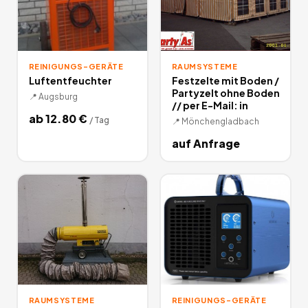
REINIGUNGS-GERÄTE
RAUMSYSTEME
Luftentfeuchter
Festzelte mit Boden /
Partyzelt ohne Boden
📍
Augsburg
// per E-Mail: in
ab
12.80
€
/
Tag
📍
Mönchengladbach
auf Anfrage
RAUMSYSTEME
REINIGUNGS-GERÄTE