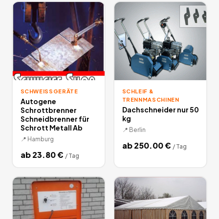
SCHWEISSGERÄTE
SCHLEIF &
TRENNMASCHINEN
Autogene
Dachschneider nur 50
Schrottbrenner
kg
Schneidbrenner für
Schrott Metall Ab
📍
Berlin
📍
Hamburg
ab
250.00
€
/
Tag
ab
23.80
€
/
Tag