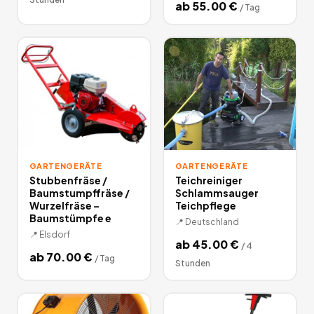
ab
55.00
€
/
Tag
GARTENGERÄTE
GARTENGERÄTE
Stubbenfräse /
Teichreiniger
Baumstumpffräse /
Schlammsauger
Wurzelfräse –
Teichpflege
Baumstümpfe e
📍
Deutschland
📍
Elsdorf
ab
45.00
€
/
4
ab
70.00
€
/
Tag
Stunden