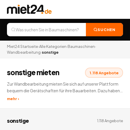
SUCHEN
Miet24 Startseite
›
Alle Kategorien
›
Baumaschinen
›
Wandbearbeitung
›
sonstige
sonstige mieten
1.118
Angebote
Zur Wandbearbeitung mieten Sie sich auf unserer Plattform
bequem die Gerätschaften für ihre Bauarbeiten. Dazu haben
wir auch in den Unterkategorien folgende Zubehör und Arten
mehr ›
von Wandbearbeitung zur Vermietung: Deltaschleifer,
Exzenterschleifer, Mauerfräsen.
1.118
Angebote
deutschlandweit.
sonstige
1.118
Angebote