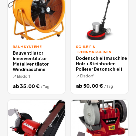
RAUMSYSTEME
SCHLEIF &
TRENNMASCHINEN
Bauventilator
Bodenschleifmaschine
Innenventilator
Holz + Steinboden
Metallventilator
Polierer Betonschleif
Windmaschine
📍
Elsdorf
📍
Elsdorf
ab
50.00
€
ab
35.00
€
/
Tag
/
Tag