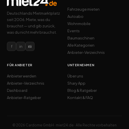
Fahrzeuge mieten
Deutschlands Mietmarktplatz
Autoabo
seit 2006. Miete, was du
Wohnmobile
brauchst — und gib zurück,
Events
was du nicht mehr brauchst.
Baumaschinen
Alle Kategorien
f
in
📸
Anbieter-Verzeichnis
FÜR ANBIETER
UNTERNEHMEN
Anbieter werden
Über uns
Anbieter-Verzeichnis
Shary App
Dashboard
Blog & Ratgeber
Anbieter-Ratgeber
Kontakt & FAQ
© 2026 Cardome GmbH · miet24.de · Alle Rechte vorbehalten