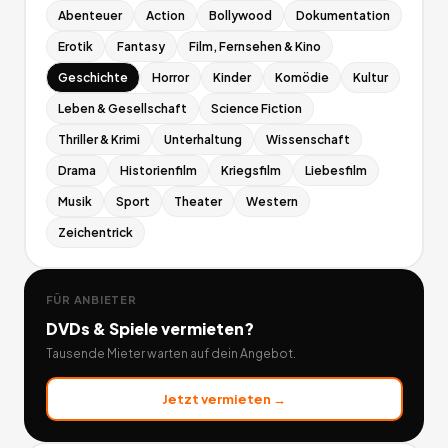
Abenteuer
Action
Bollywood
Dokumentation
Erotik
Fantasy
Film, Fernsehen & Kino
Geschichte
Horror
Kinder
Komödie
Kultur
Leben & Gesellschaft
Science Fiction
Thriller & Krimi
Unterhaltung
Wissenschaft
Drama
Historienfilm
Kriegsfilm
Liebesfilm
Musik
Sport
Theater
Western
Zeichentrick
FÜR ANBIETER
DVDs & Spiele
vermieten?
Tausende Mieter warten auf dein Angebot.
Jetzt vermieten →