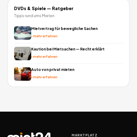
DVDs & Spiele
— Ratgeber
Tipps rund ums Mieten
Mietvertrag für bewegliche Sachen
›
mehr erfahren
Kaution bei Mietsachen — Recht erklärt
›
mehr erfahren
Auto von privat mieten
›
mehr erfahren
MARKTPLATZ